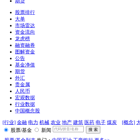
期货
股票排行
大单
市场雷达
资金流向
龙虎榜
融资融券
图解资金
公告
基金净值
期货
外汇
贵金属
人民币
宏观数据
行业数据
中国概念股
[行业]
金融
电力
机械
农业
地产
建筑
医药
电子
煤炭
[概念]
股票/基金
新闻