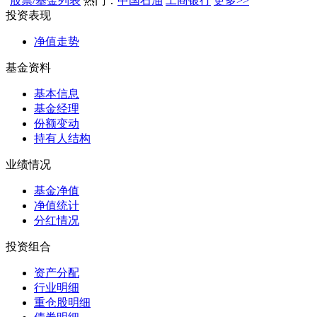
股票/基金列表
热门：
中国石油
工商银行
更多>>
投资表现
净值走势
基金资料
基本信息
基金经理
份额变动
持有人结构
业绩情况
基金净值
净值统计
分红情况
投资组合
资产分配
行业明细
重仓股明细