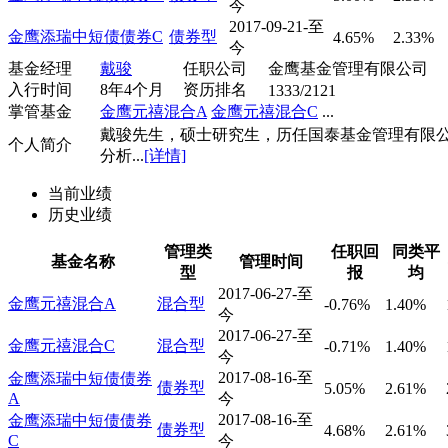
今
2017-09-21-至
金鹰添瑞中短债债券C
债券型
4.65%
2.33%
今
基金经理
戴骏
任职公司
金鹰基金管理有限公司
入行时间
8年4个月
资历排名
1333/2121
掌管基金
金鹰元禧混合A
金鹰元禧混合C
...
戴骏先生，硕士研究生，历任国泰基金管理有限
个人简介
分析...
[详情]
当前业绩
历史业绩
管理类
任职回
同类平
基金名称
管理时间
型
报
均
2017-06-27-至
金鹰元禧混合A
混合型
-0.76%
1.40%
今
2017-06-27-至
金鹰元禧混合C
混合型
-0.71%
1.40%
今
2017-08-16-至
金鹰添瑞中短债债券
债券型
5.05%
2.61%
A
今
2017-08-16-至
金鹰添瑞中短债债券
债券型
4.68%
2.61%
C
今