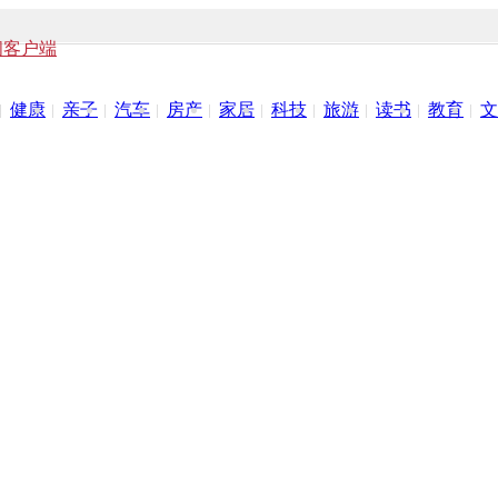
闻客户端
健康
亲子
汽车
房产
家居
科技
旅游
读书
教育
文