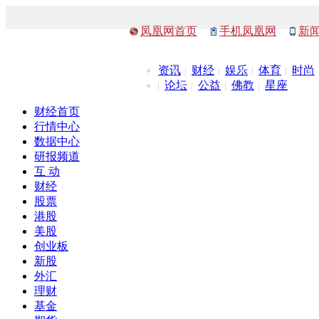
凤凰网首页
手机凤凰网
新
资讯
财经
娱乐
体育
时尚
论坛
公益
佛教
星座
财经首页
行情中心
数据中心
研报频道
互 动
财经
股票
港股
美股
创业板
新股
外汇
理财
基金