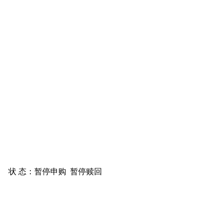
状 态：
暂停申购
暂停赎回