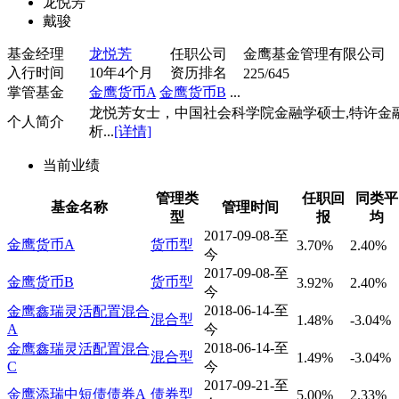
龙悦芳
戴骏
基金经理
龙悦芳
任职公司
金鹰基金管理有限公司
入行时间
10年4个月
资历排名
225/645
掌管基金
金鹰货币A
金鹰货币B
...
龙悦芳女士，中国社会科学院金融学硕士,特许金
个人简介
析...
[详情]
当前业绩
管理类
任职回
同类平
基金名称
管理时间
型
报
均
2017-09-08-至
金鹰货币A
货币型
3.70%
2.40%
今
2017-09-08-至
金鹰货币B
货币型
3.92%
2.40%
今
2018-06-14-至
金鹰鑫瑞灵活配置混合
混合型
1.48%
-3.04%
A
今
2018-06-14-至
金鹰鑫瑞灵活配置混合
混合型
1.49%
-3.04%
C
今
2017-09-21-至
金鹰添瑞中短债债券A
债券型
5.00%
2.33%