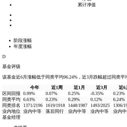
累计净值
阶段涨幅
年度涨幅
D
基金评级
该基金近6月涨幅低于同类平均96.24%，近3月跌幅超过同类平均3
今年
近1周
近1月
近3月
近6
区间回报
0.99%
0.07%
0.25%
-0.35%
0.23%
同类平均
6.63%
0.23%
0.29%
0.12%
6.24%
同类排名
1371/2196
1619/1918
1448/1987
1493/2025
1306/1
业内地位
业内中等
落后同行
业内中等
业内中等
业内中
基金经理