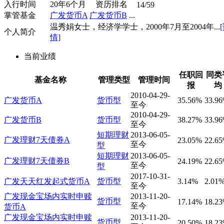
入行时间
20年6个月
资历排名
14/59
掌管基金
广发货币A
广发货币B
...
温秀娟女士，经济学学士，2000年7月至2004年...
个人简介
情]
当前业绩
任职回
同类
基金名称
管理类型
管理时间
报
均
2010-04-29-
广发货币A
货币型
35.56%
33.9
至今
2010-04-29-
广发货币B
货币型
38.27%
33.9
至今
短期理财
2013-06-05-
广发理财7天债券A
23.05%
22.6
至今
型
短期理财
2013-06-05-
广发理财7天债券B
24.19%
22.6
至今
型
2017-10-31-
广发天天红发起式货币A
货币型
3.14%
2.01
至今
广发现金宝场内实时申赎
2013-11-20-
货币型
17.14%
18.2
至今
货币A
广发现金宝场内实时申赎
2013-11-20-
货币型
20.50%
18.2