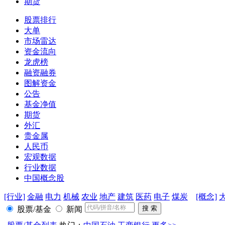
期货
股票排行
大单
市场雷达
资金流向
龙虎榜
融资融券
图解资金
公告
基金净值
期货
外汇
贵金属
人民币
宏观数据
行业数据
中国概念股
[行业]
金融
电力
机械
农业
地产
建筑
医药
电子
煤炭
[概念]
股票/基金
新闻