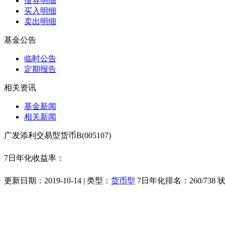
债券明细
买入明细
卖出明细
基金公告
临时公告
定期报告
相关资讯
基金新闻
相关新闻
广发添利交易型货币B(005107)
7日年化收益率：
更新日期：
2019-10-14
| 类型：
货币型
7日年化排名：
260
/
738
状