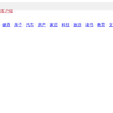
闻客户端
健康
亲子
汽车
房产
家居
科技
旅游
读书
教育
文