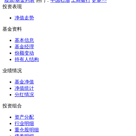
股票/基金列表
热门：
中国石油
工商银行
更多>>
投资表现
净值走势
基金资料
基本信息
基金经理
份额变动
持有人结构
业绩情况
基金净值
净值统计
分红情况
投资组合
资产分配
行业明细
重仓股明细