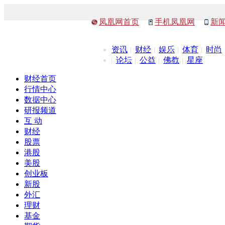
凤凰网首页
手机凤凰网
新
资讯
财经
娱乐
体育
时尚
论坛
公益
佛教
星座
财经首页
行情中心
数据中心
研报频道
互 动
财经
股票
港股
美股
创业板
新股
外汇
理财
基金