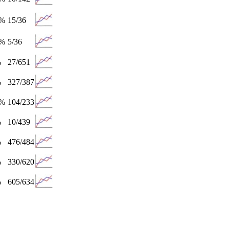
7%
15/36
7%
5/36
%
27/651
%
327/387
4%
104/233
%
10/439
%
476/484
%
330/620
%
605/634