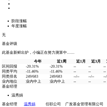
阶段涨幅
年度涨幅
无
基金评级
此基金新鲜出炉，小编正在努力测算中……
今年
近1周
近1月
近3月
区间回报
-20.31%
-20.31%
--
--
--
同类平均
-11.46%
-11.46%
--
--
--
同类排名
249/683
249/683
--/--
--/--
--/
业内地位
业内中上
业内中上
--
--
--
基金经理
温秀娟
基金经理
温秀娟
任职公司
广发基金管理有限公司