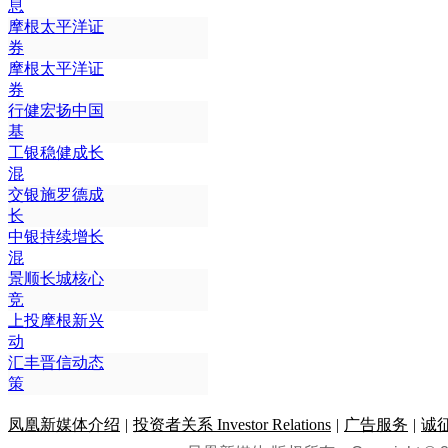
息
摩根太平洋证
券
摩根太平洋证
券
行健宏扬中国
基
工银稳健成长
混
交银施罗德成
长
中银持续增长
混
景顺长城核心
竞
上投摩根新兴
动
汇丰晋信动态
策
凤凰新媒体介绍
|
投资者关系 Investor Relations
|
广告服务
|
诚