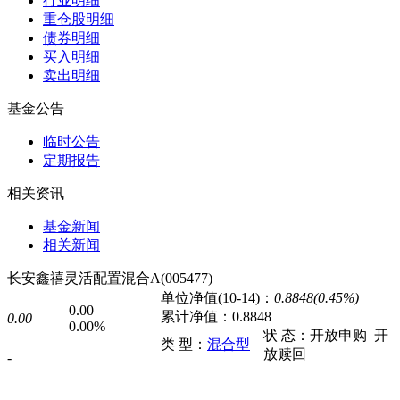
行业明细
重仓股明细
债券明细
买入明细
卖出明细
基金公告
临时公告
定期报告
相关资讯
基金新闻
相关新闻
长安鑫禧灵活配置混合A(005477)
单位净值(10-14)：
0.8848(0.45%)
0.00
累计净值：
0.8848
0.00
0.00%
状 态：
开放申购
开
类 型：
混合型
放赎回
-