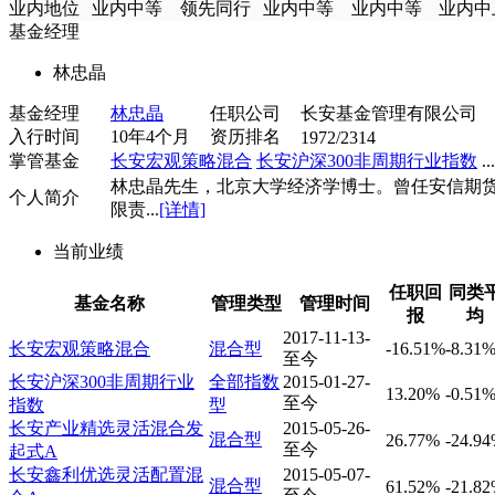
业内地位
业内中等
领先同行
业内中等
业内中等
业内中
基金经理
林忠晶
基金经理
林忠晶
任职公司
长安基金管理有限公司
入行时间
10年4个月
资历排名
1972/2314
掌管基金
长安宏观策略混合
长安沪深300非周期行业指数
...
林忠晶先生，北京大学经济学博士。曾任安信期
个人简介
限责...
[详情]
当前业绩
任职回
同类
基金名称
管理类型
管理时间
报
均
2017-11-13-
长安宏观策略混合
混合型
-16.51%
-8.31
至今
长安沪深300非周期行业
全部指数
2015-01-27-
13.20%
-0.51
至今
指数
型
长安产业精选灵活混合发
2015-05-26-
混合型
26.77%
-24.9
至今
起式A
长安鑫利优选灵活配置混
2015-05-07-
混合型
61.52%
-21.8