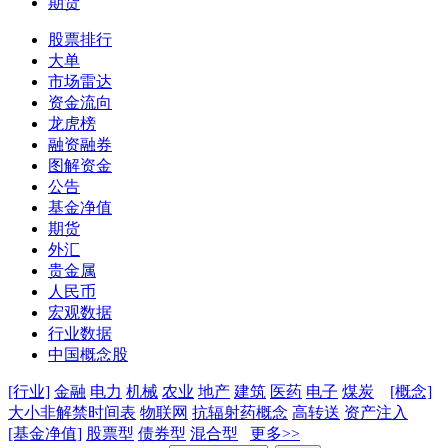
期货
股票排行
大单
市场雷达
资金流向
龙虎榜
融资融券
图解资金
公告
基金净值
期货
外汇
贵金属
人民币
宏观数据
行业数据
中国概念股
[行业]
金融
电力
机械
农业
地产
建筑
医药
电子
煤炭
[概念]
大小非解禁时间表
物联网
抗辐射药概念
高转送
资产注入
[基金净值]
股票型
债券型
混合型
更多>>