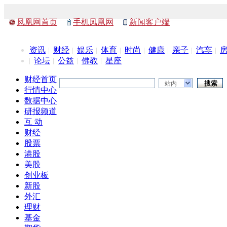
凤凰网首页
手机凤凰网
新闻客户端
资讯
财经
娱乐
体育
时尚
健康
亲子
汽车
论坛
公益
佛教
星座
财经首页
站内
行情中心
数据中心
研报频道
互 动
财经
股票
港股
美股
创业板
新股
外汇
理财
基金