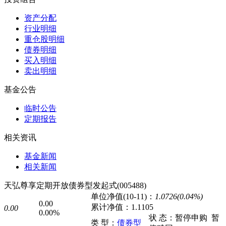
资产分配
行业明细
重仓股明细
债券明细
买入明细
卖出明细
基金公告
临时公告
定期报告
相关资讯
基金新闻
相关新闻
天弘尊享定期开放债券型发起式(005488)
单位净值(10-11)：
1.0726(0.04%)
0.00
累计净值：
1.1105
0.00
0.00%
状 态：
暂停申购
暂
类 型：
债券型