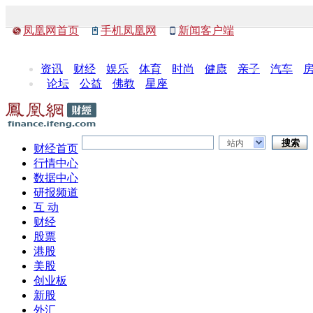
凤凰网首页
手机凤凰网
新闻客户端
资讯
财经
娱乐
体育
时尚
健康
亲子
汽车
论坛
公益
佛教
星座
站内
财经首页
行情中心
数据中心
研报频道
互 动
财经
股票
港股
美股
创业板
新股
外汇