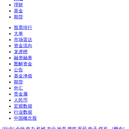
理财
基金
期货
股票排行
大单
市场雷达
资金流向
龙虎榜
融资融券
图解资金
公告
基金净值
期货
外汇
贵金属
人民币
宏观数据
行业数据
中国概念股
[行业]
金融
电力
机械
农业
地产
建筑
医药
电子
煤炭
[概念]