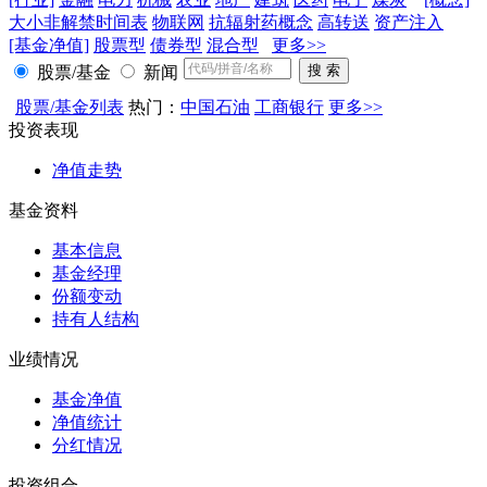
大小非解禁时间表
物联网
抗辐射药概念
高转送
资产注入
[基金净值]
股票型
债券型
混合型
更多>>
股票/基金
新闻
股票/基金列表
热门：
中国石油
工商银行
更多>>
投资表现
净值走势
基金资料
基本信息
基金经理
份额变动
持有人结构
业绩情况
基金净值
净值统计
分红情况
投资组合