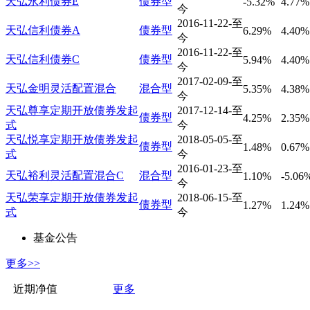
天弘永利债券E
债券型
-5.32%
4.77%
今
2016-11-22-至
天弘信利债券A
债券型
6.29%
4.40%
今
2016-11-22-至
天弘信利债券C
债券型
5.94%
4.40%
今
2017-02-09-至
天弘金明灵活配置混合
混合型
5.35%
4.38%
今
天弘尊享定期开放债券发起
2017-12-14-至
债券型
4.25%
2.35%
式
今
天弘悦享定期开放债券发起
2018-05-05-至
债券型
1.48%
0.67%
式
今
2016-01-23-至
天弘裕利灵活配置混合C
混合型
1.10%
-5.06
今
天弘荣享定期开放债券发起
2018-06-15-至
债券型
1.27%
1.24%
式
今
基金公告
更多>>
近期净值
更多