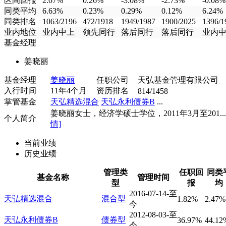
区间回报
2.07%
0.26%
-3.08%
-2.73%
-0.08%
同类平均
6.63%
0.23%
0.29%
0.12%
6.24%
同类排名
1063/2196
472/1918
1949/1987
1900/2025
1396/1
业内地位
业内中上
领先同行
落后同行
落后同行
业内
基金经理
姜晓丽
基金经理
姜晓丽
任职公司
天弘基金管理有限公司
入行时间
11年4个月
资历排名
814/1458
掌管基金
天弘精选混合
天弘永利债券B
...
姜晓丽女士，经济学硕士学位，2011年3月至201...
个人简介
情]
当前业绩
历史业绩
管理类
任职回
同类
基金名称
管理时间
型
报
均
2016-07-14-至
天弘精选混合
混合型
1.82%
2.47%
今
2012-08-03-至
天弘永利债券B
债券型
36.97%
44.12
今