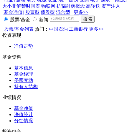
大小非解禁时间表
物联网
抗辐射药概念
高转送
资产注入
[基金净值]
股票型
债券型
混合型
更多>>
股票/基金
新闻
股票/基金列表
热门：
中国石油
工商银行
更多>>
投资表现
净值走势
基金资料
基本信息
基金经理
份额变动
持有人结构
业绩情况
基金净值
净值统计
分红情况
投资组合