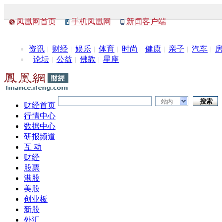
凤凰网首页
手机凤凰网
新闻客户端
资讯
财经
娱乐
体育
时尚
健康
亲子
汽车
论坛
公益
佛教
星座
站内
财经首页
行情中心
数据中心
研报频道
互 动
财经
股票
港股
美股
创业板
新股
外汇