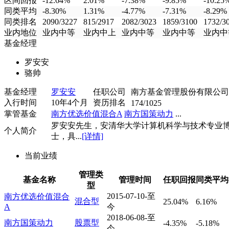
区间回报
-12.64%
2.01%
-7.38%
-9.85%
-10.25
同类平均
-8.30%
1.31%
-4.77%
-7.31%
-8.29%
同类排名
2090/3227
815/2917
2082/3023
1859/3100
1732/3
业内地位
业内中等
业内中上
业内中等
业内中等
业内中
基金经理
罗安安
骆帅
基金经理
罗安安
任职公司
南方基金管理股份有限公司
入行时间
10年4个月
资历排名
174/1025
掌管基金
南方优选价值混合A
南方国策动力
...
罗安安先生，安清华大学计算机科学与技术专业
个人简介
士，具...
[详情]
当前业绩
管理类
基金名称
管理时间
任职回报
同类平均
型
2015-07-10-至
南方优选价值混合
混合型
25.04%
6.16%
A
今
2018-06-08-至
南方国策动力
股票型
-4.35%
-5.18%
今