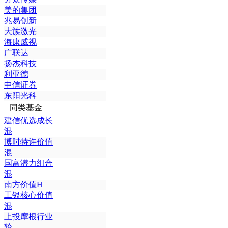
美的集团
兆易创新
大族激光
海康威视
广联达
扬杰科技
利亚德
中信证券
东阳光科
同类基金
建信优选成长
混
博时特许价值
混
国富潜力组合
混
南方价值H
工银核心价值
混
上投摩根行业
轮