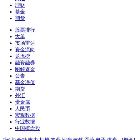
理财
基金
期货
股票排行
大单
市场雷达
资金流向
龙虎榜
融资融券
图解资金
公告
基金净值
期货
外汇
贵金属
人民币
宏观数据
行业数据
中国概念股
[行业]
金融
电力
机械
农业
地产
建筑
医药
电子
煤炭
[概念]