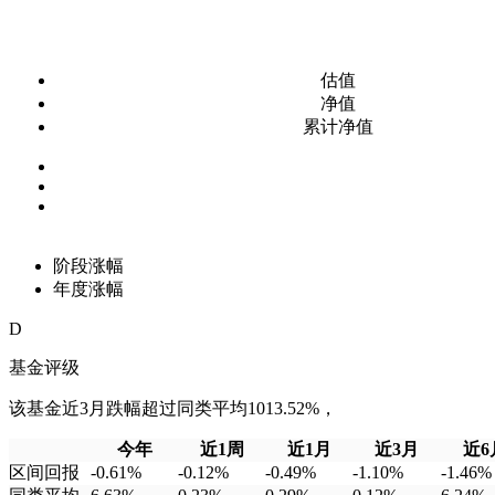
估值
净值
累计净值
阶段涨幅
年度涨幅
D
基金评级
该基金近3月跌幅超过同类平均1013.52%，
今年
近1周
近1月
近3月
近6
区间回报
-0.61%
-0.12%
-0.49%
-1.10%
-1.46%