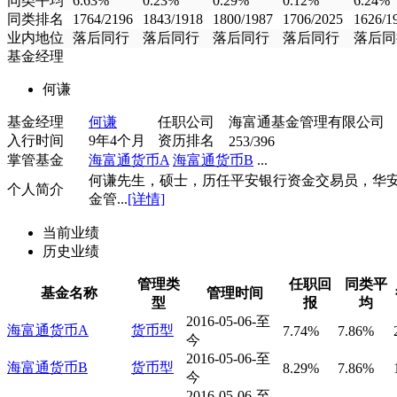
同类平均
6.63%
0.23%
0.29%
0.12%
6.24%
同类排名
1764/2196
1843/1918
1800/1987
1706/2025
1626/1
业内地位
落后同行
落后同行
落后同行
落后同行
落后同
基金经理
何谦
基金经理
何谦
任职公司
海富通基金管理有限公司
入行时间
9年4个月
资历排名
253/396
掌管基金
海富通货币A
海富通货币B
...
何谦先生，硕士，历任平安银行资金交易员，华
个人简介
金管...
[详情]
当前业绩
历史业绩
管理类
任职回
同类平
基金名称
管理时间
型
报
均
2016-05-06-至
海富通货币A
货币型
7.74%
7.86%
今
2016-05-06-至
海富通货币B
货币型
8.29%
7.86%
今
2016-05-06-至