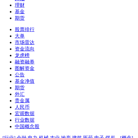
理财
基金
期货
股票排行
大单
市场雷达
资金流向
龙虎榜
融资融券
图解资金
公告
基金净值
期货
外汇
贵金属
人民币
宏观数据
行业数据
中国概念股
[行业]
金融
电力
机械
农业
地产
建筑
医药
电子
煤炭
[概念]