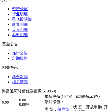
资产分配
行业明细
重仓股明细
债券明细
买入明细
卖出明细
基金公告
临时公告
定期报告
相关资讯
基金新闻
相关新闻
海富通可转债优选债券(519059)
单位净值(10-14)：
0.7894(0.03%)
0.00
累计净值：
0.00
0.00%
状 态：
开放申购
开
类 型：
债券型