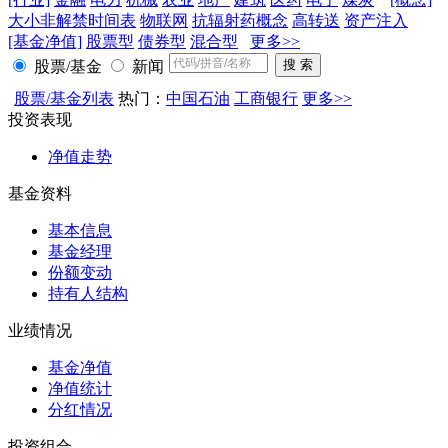
大小非解禁时间表
物联网
抗辐射药概念
高转送
资产注入
[基金净值]
股票型
债券型
混合型
更多>>
股票/基金
新闻
股票/基金列表
热门：
中国石油
工商银行
更多>>
投资表现
净值走势
基金资料
基本信息
基金经理
份额变动
持有人结构
业绩情况
基金净值
净值统计
分红情况
投资组合