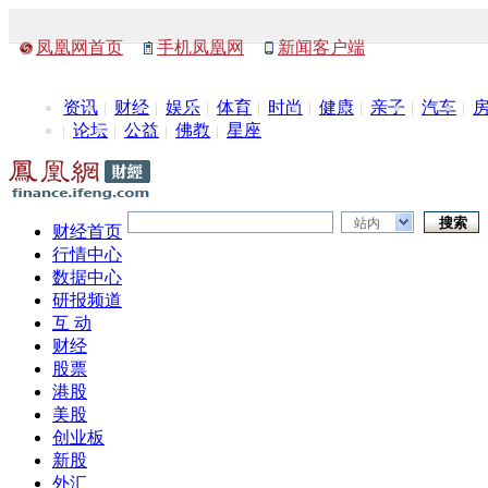
凤凰网首页
手机凤凰网
新闻客户端
资讯
财经
娱乐
体育
时尚
健康
亲子
汽车
论坛
公益
佛教
星座
站内
财经首页
行情中心
数据中心
研报频道
互 动
财经
股票
港股
美股
创业板
新股
外汇