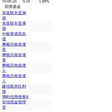
19-09-26
0.50
1.80%
同类基金
东亚联丰亚洲
债
东亚联丰亚洲
债
中银香港高息
债
摩根总收益债
美
摩根总收益债
美
摩根总收益债
人
摩根总收益债
人
建信双息红利
债
博时信用债券R
安信现金管理
货