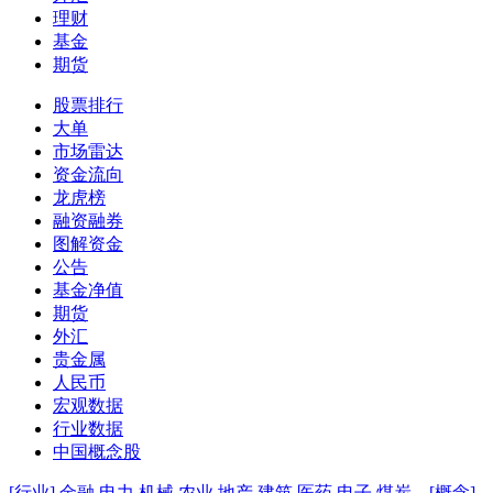
理财
基金
期货
股票排行
大单
市场雷达
资金流向
龙虎榜
融资融券
图解资金
公告
基金净值
期货
外汇
贵金属
人民币
宏观数据
行业数据
中国概念股
[行业]
金融
电力
机械
农业
地产
建筑
医药
电子
煤炭
[概念]