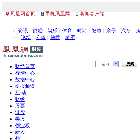
凤凰网首页
手机凤凰网
新闻客户端
资讯
财经
娱乐
体育
时尚
健康
亲子
汽车
论坛
公益
佛教
星座
站内
财经首页
行情中心
数据中心
研报频道
互 动
财经
股票
港股
美股
创业板
新股
外汇