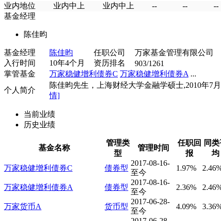
业内地位
业内中上
业内中上
--
--
--
基金经理
陈佳昀
基金经理
陈佳昀
任职公司
万家基金管理有限公司
入行时间
10年4个月
资历排名
903/1261
掌管基金
万家稳健增利债券C
万家稳健增利债券A
...
陈佳昀先生，上海财经大学金融学硕士,2010年7月..
个人简介
情]
当前业绩
历史业绩
管理类
任职回
同类
基金名称
管理时间
型
报
均
2017-08-16-
万家稳健增利债券C
债券型
1.97%
2.46
至今
2017-08-16-
万家稳健增利债券A
债券型
2.36%
2.46
至今
2017-06-28-
万家货币A
货币型
4.09%
3.36
至今
2017-06-28-