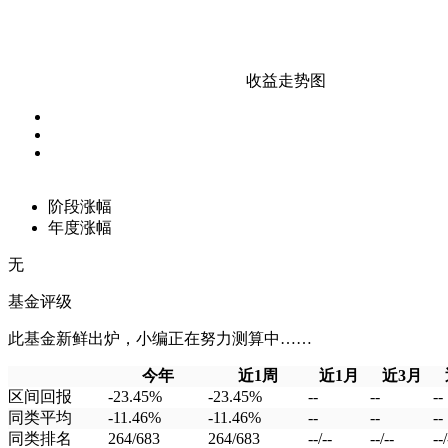
收益走势图
阶段涨幅
年度涨幅
无
基金评级
此基金新鲜出炉，小编正在努力测算中……
今年
近1周
近1月
近3月
区间回报
-23.45%
-23.45%
--
--
--
同类平均
-11.46%
-11.46%
--
--
--
同类排名
264/683
264/683
--/--
--/--
--/