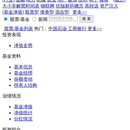
大小非解禁时间表
物联网
抗辐射药概念
高转送
资产注入
[基金净值]
股票型
债券型
混合型
更多>>
股票/基金
新闻
股票/基金列表
热门：
中国石油
工商银行
更多>>
投资表现
净值走势
基金资料
基本信息
基金经理
份额变动
持有人结构
业绩情况
基金净值
净值统计
分红情况
投资组合