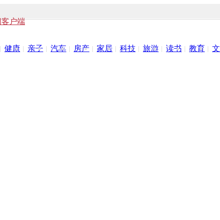
闻客户端
健康
亲子
汽车
房产
家居
科技
旅游
读书
教育
文