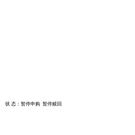
状 态：
暂停申购
暂停赎回