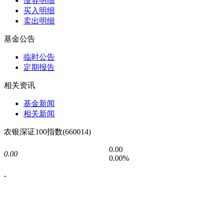
债券明细
买入明细
卖出明细
基金公告
临时公告
定期报告
相关资讯
基金新闻
相关新闻
农银深证100指数(660014)
0.00
0.00
0.00%
-