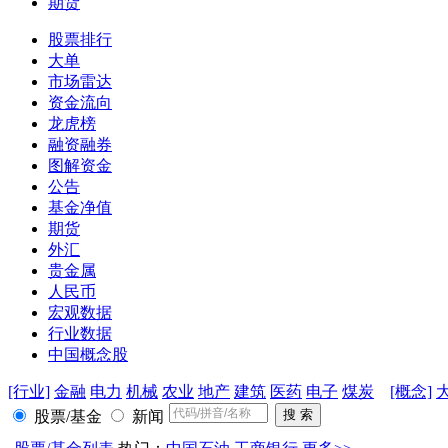
期货
股票排行
大单
市场雷达
资金流向
龙虎榜
融资融券
图解资金
公告
基金净值
期货
外汇
贵金属
人民币
宏观数据
行业数据
中国概念股
[行业]
金融
电力
机械
农业
地产
建筑
医药
电子
煤炭
[概念]
股票/基金
新闻