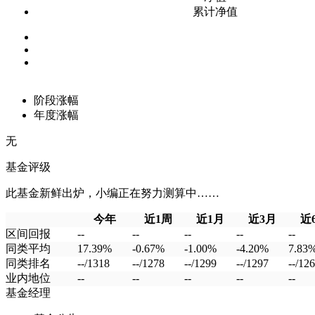
累计净值
阶段涨幅
年度涨幅
无
基金评级
此基金新鲜出炉，小编正在努力测算中……
今年
近1周
近1月
近3月
近
区间回报
--
--
--
--
--
同类平均
17.39%
-0.67%
-1.00%
-4.20%
7.83
同类排名
--/1318
--/1278
--/1299
--/1297
--/12
业内地位
--
--
--
--
--
基金经理