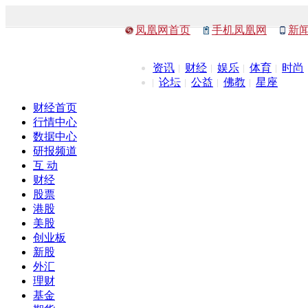
凤凰网首页
手机凤凰网
新
资讯
财经
娱乐
体育
时尚
论坛
公益
佛教
星座
财经首页
行情中心
数据中心
研报频道
互 动
财经
股票
港股
美股
创业板
新股
外汇
理财
基金