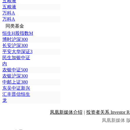
五粮液
五粮液
万科A
万科A
同类基金
恒生H股指数M
博时沪深300
长安沪深300
平安大华深证3
民生加银中证
内
农银中证500
农银沪深300
中邮上证380
东吴中证新兴
汇丰晋信恒生
龙
凤凰新媒体介绍
|
投资者关系 Investor Rel
凤凰新媒体 