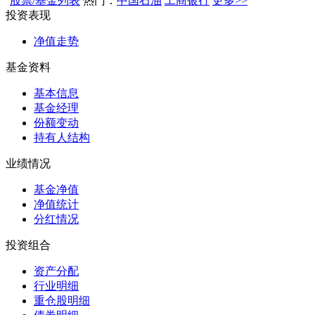
股票/基金列表
热门：
中国石油
工商银行
更多>>
投资表现
净值走势
基金资料
基本信息
基金经理
份额变动
持有人结构
业绩情况
基金净值
净值统计
分红情况
投资组合
资产分配
行业明细
重仓股明细