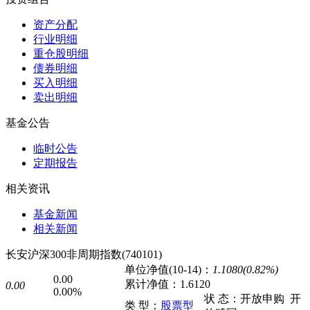
资产分配
行业明细
重仓股明细
债券明细
买入明细
卖出明细
基金公告
临时公告
定期报告
相关资讯
基金新闻
相关新闻
长安沪深300非周期指数(740101)
单位净值(10-14)：
1.1080(0.82%)
0.00
累计净值：
1.6120
0.00
0.00%
状 态：
开放申购
开
类 型：
股票型