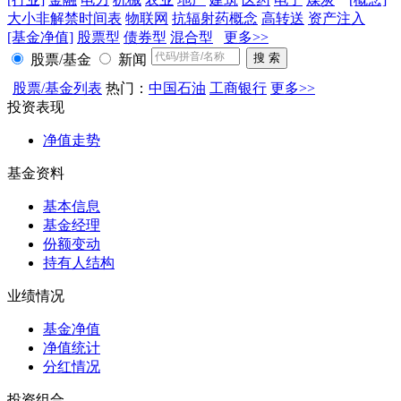
大小非解禁时间表
物联网
抗辐射药概念
高转送
资产注入
[基金净值]
股票型
债券型
混合型
更多>>
股票/基金
新闻
股票/基金列表
热门：
中国石油
工商银行
更多>>
投资表现
净值走势
基金资料
基本信息
基金经理
份额变动
持有人结构
业绩情况
基金净值
净值统计
分红情况
投资组合