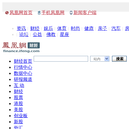
凤凰网首页
手机凤凰网
新闻客户端
资讯
财经
娱乐
体育
时尚
健康
亲子
汽车
论坛
公益
佛教
星座
站内
财经首页
行情中心
数据中心
研报频道
互 动
财经
股票
港股
美股
创业板
新股
外汇