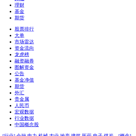
理财
基金
期货
股票排行
大单
市场雷达
资金流向
龙虎榜
融资融券
图解资金
公告
基金净值
期货
外汇
贵金属
人民币
宏观数据
行业数据
中国概念股
[行业]
金融
电力
机械
农业
地产
建筑
医药
电子
煤炭
[概念]