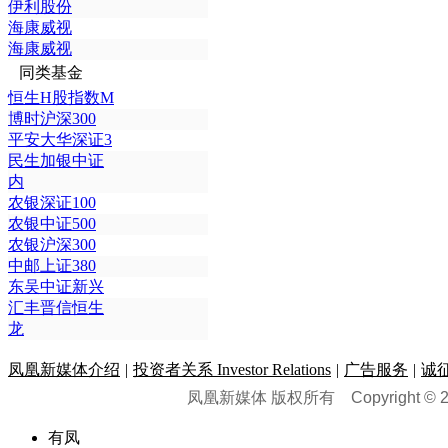
伊利股份
海康威视
海康威视
同类基金
恒生H股指数M
博时沪深300
平安大华深证3
民生加银中证
内
农银深证100
农银中证500
农银沪深300
中邮上证380
东吴中证新兴
汇丰晋信恒生
龙
凤凰新媒体介绍
|
投资者关系 Investor Relations
|
广告服务
|
诚
凤凰新媒体 版权所有
Copyright © 20
有凤