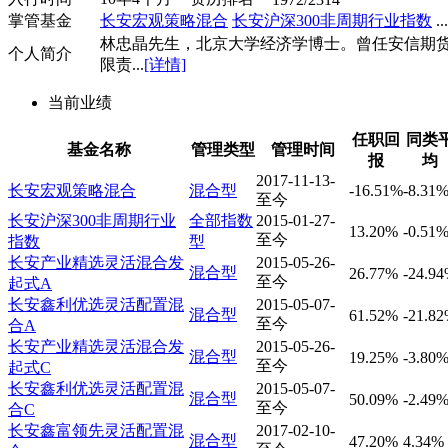
掌管基金
长安宏观策略混合
长安沪深300非周期行业指数
...
林忠晶先生，北京大学经济学博士。曾任安信期
个人简介
限责...
[详情]
当前业绩
任职回
同类
基金名称
管理类型
管理时间
报
均
2017-11-13-
长安宏观策略混合
混合型
-16.51%
-8.31
至今
长安沪深300非周期行业
全部指数
2015-01-27-
13.20%
-0.51
至今
指数
型
长安产业精选灵活混合发
2015-05-26-
混合型
26.77%
-24.9
至今
起式A
长安鑫利优选灵活配置混
2015-05-07-
混合型
61.52%
-21.8
至今
合A
长安产业精选灵活混合发
2015-05-26-
混合型
19.25%
-3.80
至今
起式C
长安鑫利优选灵活配置混
2015-05-07-
混合型
50.09%
-2.49
至今
合C
长安鑫富领先灵活配置混
2017-02-10-
混合型
47.20%
4.34%