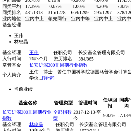
区间回报
20.78%
0.10%
-0.90%
-3.40%
11.43
同类平均
17.39%
-0.67%
-1.00%
-4.20%
7.83%
同类排名
431/1318
315/1278
669/1299
595/1297
378/12
业内地位
业内中上
领先同行
业内中等
业内中上
业内
基金经理
王伟
林忠晶
基金经理
王伟
任职公司
长安基金管理有限公司
入行时间
7年3个月
资历排名
384/865
掌管基金
长安沪深300非周期行业指数
王伟，博士，曾任中国科学院德国马普学会计算
个人简介
学伙...
[详情]
当前业绩
任职回
同类
基金名称
管理类型
管理时间
报
均
长安沪深300非周期行业
全部指数
2017-12-13-至
-9.83%
-7.13
指数
型
今
基金经理
林忠晶
任职公司
长安基金管理有限公司
入行时间
10年4个月
资历排名
1972/2314