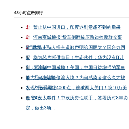
48小时点击排行
1
禁止从中国进口，印度遇到意想不到的后果
2
河南商城通报“货车侧翻掩压路边拾瓣群众事
3
故”后续：已...
大陆主持人提交道歉声明给国民党？国台办回
4
应
华为芯片断供首日！生态伙伴：华为没有B计
5
划；经销商：...
又渲染中国威胁！美国：中国日益增强的军事
6
能力足以威胁...
为何患者能偷渡入境？为何感染者这么久才被
7
发现？云南瑞...
人民币暴涨4000点，连破两大关口！换10万美
8
金省4万，对...
深夜大事件！中欧历史性联手，签署历时8年协
定，做出3项...