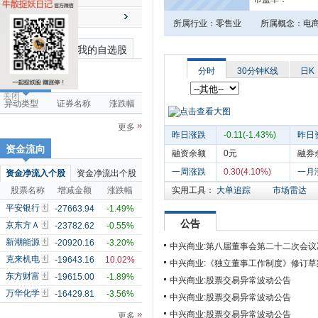
送配解禁
所属行业：零售业
所属概念：电商
最近浏览个股
我的自选股
分时
30分钟K线
日K
市场雷达
关闭
异动类型
证券名称
涨跌幅
更多
昨日涨跌
-0.11(-1.43%)
昨日
资金流向
融资余额
0元
融券
一周涨跌
0.30(4.10%)
一月
资金净流入个股
资金净流出个股
股票名称
增减金额
涨跌幅
实用工具：
大单追踪
市场雷达
平安银行
-27663.94
-1.49%
公告
京东方Ａ
-23782.62
-0.55%
新潮能源
-20920.16
-3.20%
中兴商业:第八届董事会第二十二次会议
克来机电
-19643.16
10.02%
中兴商业:《独立董事工作制度》修订草
东方财富
-19615.00
-1.89%
中兴商业:股票交易异常波动公告
万华化学
-16429.81
-3.56%
中兴商业:股票交易异常波动公告
中兴商业:股票交易异常波动公告
更多