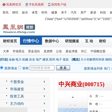
凤凰网首页
手机凤凰网
新闻客户端
资讯
财经
娱乐
体育
时尚
健康
亲子
汽车
房产
家居
科技
{"data":{"tuid":"u7003946","adShow":0,"w":"1000","h"
行情中心
财经首页
数据中心
研报频道
互 动
财经
大单
市场雷达
资金流向
龙虎榜
公告
基金净值
外汇
中国概念股
[行业]
金融
电力
机械
农业
地产
建筑
医药
电子
煤炭
[概念]
大小非解禁时间表
物联
股票/基金
新闻
股票/基金列表
热门
个股资金
中兴商业(000715)
市场速览
-
投资工具
今 开：
--
主力动向
昨 收：
-
- -
公司动态
-
市盈率：