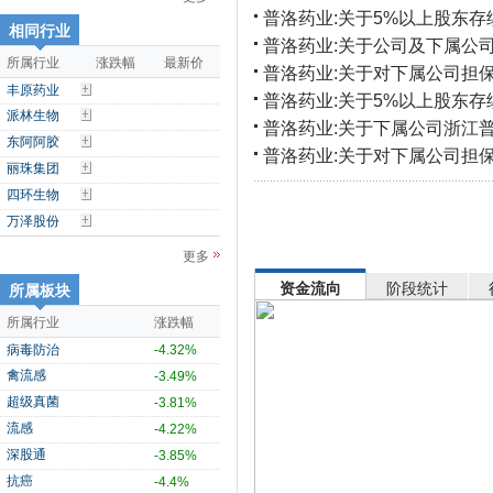
普洛药业:关于5%以上股东
相同行业
普洛药业:关于公司及下属公
所属行业
涨跌幅
最新价
普洛药业:关于对下属公司担
丰原药业
普洛药业:关于5%以上股东
派林生物
普洛药业:关于下属公司浙江
东阿阿胶
普洛药业:关于对下属公司担
丽珠集团
四环生物
万泽股份
更多
资金流向
阶段统计
所属板块
所属行业
涨跌幅
病毒防治
-4.32%
禽流感
-3.49%
超级真菌
-3.81%
流感
-4.22%
深股通
-3.85%
抗癌
-4.4%