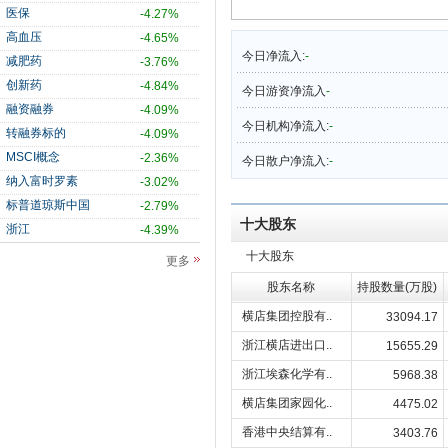
医保
-4.27%
高血压
-4.65%
今日净流入:
-
减肥药
-3.76%
创新药
-4.84%
今日游资净流入
-
融资融券
-4.09%
今日机构净流入:
-
转融券标的
-4.09%
MSCI概念
-2.36%
今日散户净流入:
-
纳入富时罗素
-3.02%
标普道琼斯中国
-2.79%
十大股东
浙江
-4.39%
十大股东
更多
股东名称
持股数量(万股)
横店集团控股有..
33094.17
浙江横店进出口..
15655.29
浙江埃森化学有..
5968.38
横店集团家园化..
4475.02
香港中央结算有..
3403.76