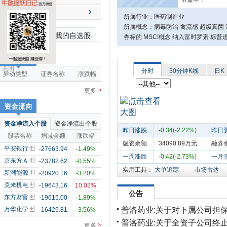
送配解禁
所属行业：医药制造业
所属概念：病毒防治 禽流感 超级真菌 流
最近浏览个股
我的自选股
券标的 MSCI概念 纳入富时罗素 标普
市场雷达
关闭
分时
30分钟K线
日K
异动类型
证券名称
涨跌幅
更多
资金流向
资金净流入个股
资金净流出个股
昨日涨跌
-0.34(-2.22%)
昨日
股票名称
增减金额
涨跌幅
融资余额
34090.89万元
融券
平安银行
-27663.94
-1.49%
一周涨跌
-0.42(-2.73%)
一月
京东方Ａ
-23782.62
-0.55%
实用工具：
大单追踪
市场雷达
新潮能源
-20920.16
-3.20%
克来机电
-19643.16
10.02%
公告
东方财富
-19615.00
-1.89%
普洛药业:关于对下属公司担
万华化学
-16429.81
-3.56%
普洛药业:关于全资子公司终止
更多