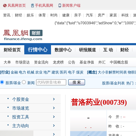
凤凰网首页
手机凤凰网
新闻客户端
资讯
财经
娱乐
体育
时尚
健康
亲子
汽车
房产
家居
科技
{"data":{"tuid":"u7003946","adShow":0,"w":"1000","h"
行情中心
财经首页
数据中心
研报频道
互 动
财经
大单
市场雷达
资金流向
龙虎榜
公告
基金净值
外汇
中国概念股
[行业]
金融
电力
机械
农业
地产
建筑
医药
电子
煤炭
[概念]
大小非解禁时间表
物联
股票/基金
新闻
股票/基金列表
热门
个股资金
普洛药业(000739)
市场速览
-
投资工具
今 开：
--
主力动向
昨 收：
-
- -
公司动态
-
市盈率：