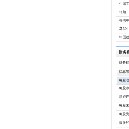
中国工
张旭
香港中
马武
中国建
财务
财务
指标/
每股收
每股净
净资产
每股未
每股资
每股经