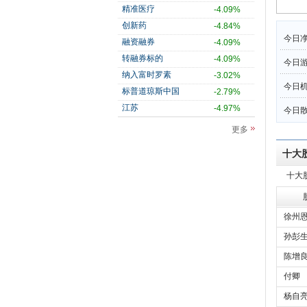
精准医疗
-4.09%
创新药
-4.84%
今日净
融资融券
-4.09%
转融券标的
-4.09%
今日
纳入富时罗素
-3.02%
今日机
标普道琼斯中国
-2.79%
江苏
-4.97%
今日散
更多
十大
十大
徐州恩
孙彭
陈增
付卿
杨自