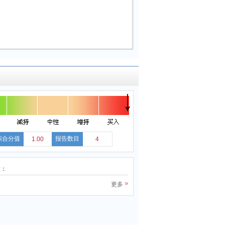
综合分值
报告数目
1.00
4
股：
更多