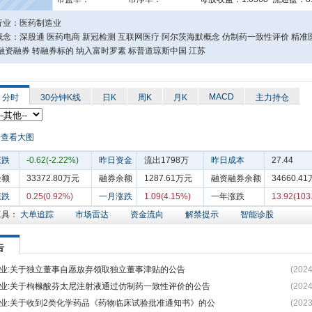
行业：医药制造业
概念：深股通 医药电商 新冠检测 互联网医疗 阿尔茨海默概念 仿制药一致性评价 精准
融资融券 转融券标的 纳入富时罗素 标普道琼斯中国 江苏
MACD
分时
30分钟K线
日K
周K
月K
主力持仓
涨跌
-0.62(-2.22%)
昨日资金
流出1798万
昨日成本
27.44
余额
33372.80万元
融券余额
1287.61万元
融资融券余额
34660.4
涨跌
0.25(0.92%)
一月涨跌
1.09(4.15%)
一年涨跌
13.92(103
工具：
大单追踪
市场雷达
资金流向
解禁提示
智能诊股
告
业:关于独立董事自愿放弃领取独立董事津贴的公告
(2024
业:关于枸橼酸芬太尼注射液通过仿制药一致性评价的公告
(2024
业:关于收到2类化学药品《药物临床试验批准通知书》的公
(2023