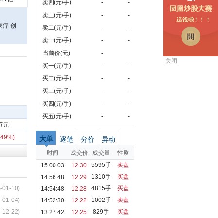
卖四(元/手)
-
-
卖三(元/手)
-
-
医疗 创
卖二(元/手)
-
-
卖一(元/手)
-
-
当前价(元)
-
关闭
买一(元/手)
-
-
买二(元/手)
-
-
买三(元/手)
-
-
买四(元/手)
-
-
买五(元/手)
-
-
1万元
.49%)
大单
逐笔
分价
异动
时间
成交价
成交量
性质
5595手
卖盘
15:00:03
12.30
1310手
买盘
14:56:48
12.29
-01-10)
4815手
买盘
14:54:48
12.28
-01-04)
1002手
卖盘
14:52:30
12.22
-12-22)
829手
买盘
13:27:42
12.25