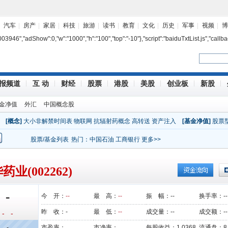
汽车
房产
家居
科技
旅游
读书
教育
文化
历史
军事
视频
博
7003946","adShow":0,"w":"1000","h":"100","top":"-10"},"script":"baiduTxtList.js","callba
报频道
互 动
财经
股票
港股
美股
创业板
新股
金净值
外汇
中国概念股
[概念]
大小非解禁时间表
物联网
抗辐射药概念
高转送
资产注入
[基金净值]
股票
股票/基金列表
热门：
中国石油
工商银行
更多>>
药业(002262)
-
今 开：
--
最 高：
--
振 幅：
--
换手率：
--
昨 收：
-
最 低：
--
成交量：
--
成交额：
--
- -
-
市盈率：
市净率：
每股收益：
1.0368
流通盘：
8