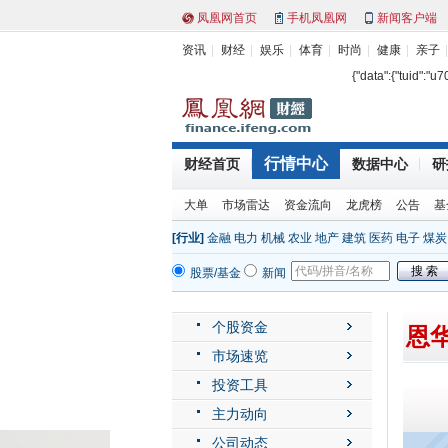
凤凰网首页
手机凤凰网
新闻客户端
资讯
财经
娱乐
体育
时尚
健康
亲子
{"data":{"tuid":"u
行情中心
财经首页
数据中心
研
大单
市场雷达
资金流向
龙虎榜
公告
基
[行业]
金融
电力
机械
农业
地产
建筑
医药
电子
煤炭
股票/基金
新闻
个股资金
恩华
市场速览
投资工具
主力动向
公司动态