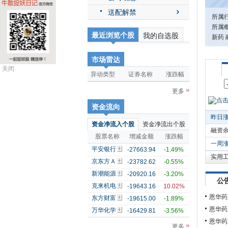
送配解禁
所属
所属
最近浏览个股
我的自选股
新药 
市场雷达
关闭
异动类型
证券名称
涨跌幅
更多
资金流向
昨日
资金净流入个股
资金净流出个股
融资
股票名称
增减金额
涨跌幅
一周
平安银行
-27663.94
-1.49%
实用
京东方Ａ
-23782.62
-0.55%
新潮能源
-20920.16
-3.20%
公
克来机电
-19643.16
10.02%
恩华药
东方财富
-19615.00
-1.89%
恩华药
万华化学
-16429.81
-3.56%
恩华药
更多