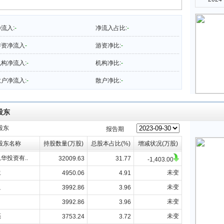
流入:
-
净流入占比:
-
游资净流入
-
游资净比:
-
构净流入:
-
机构净比:
-
户净流入:
-
散户净比:
-
股东
股东
报告期
股东名称
持股数量(万股)
总股本占比(%)
增减状况(万股)
华投资有..
32009.63
31.77
-1,403.00
生
未变
4950.06
4.91
良
未变
3992.86
3.96
未变
3992.86
3.96
亮
未变
3753.24
3.72