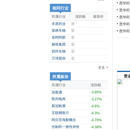
恩华药
相同行业
恩华药
所属行业
涨跌幅
最新价
恩华药
丰原药业
恩华药
派林生物
恩华药
东阿阿胶
丽珠集团
四环生物
万泽股份
更多
资
所属板块
所属行业
涨跌幅
深股通
-3.85%
医药电商
-3.27%
新冠检测
-4.6%
互联网医疗
-4.3%
阿尔茨海默概念
-4.78%
仿制药一致性评价
-4.38%