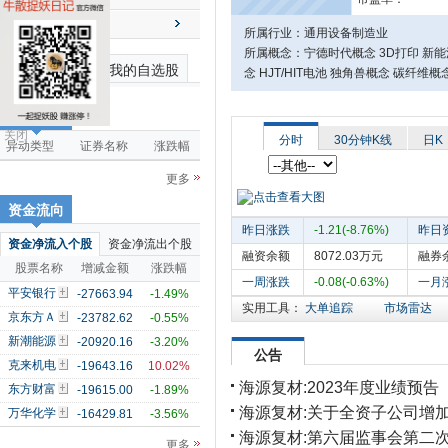
送配解禁
所属行业：通用设备制造业
所属概念：宁德时代概念 3D打印 新能
最近浏览个股
我的自选股
念 HJT/HIT电池 独角兽概念 碳纤
市场雷达
关闭
分时
30分钟K线
日K
异动类型
证券名称
涨跌幅
更多
资金流向
昨日涨跌
-1.21(-8.76%)
昨日
资金净流入个股
资金净流出个股
融资余额
8072.03万元
融券
股票名称
增减金额
涨跌幅
一周涨跌
-0.08(-0.63%)
一月
平安银行
-27663.94
-1.49%
实用工具：
大单追踪
市场雷达
京东方Ａ
-23782.62
-0.55%
新潮能源
-20920.16
-3.20%
公告
克来机电
-19643.16
10.02%
海源复材:2023年度业绩预告
东方财富
-19615.00
-1.89%
海源复材:关于全资子公司增
万华化学
-16429.81
-3.56%
海源复材:第六届监事会第二
更多