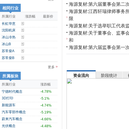
海源复材:第六届董事会第二
相同行业
海源复材:江西轩瑞律师事务
所属行业
涨跌幅
最新价
限
长虹华意
海源复材:关于选举职工代表
沈阳机床
海源复材:关于董事会、监事
冰山冷热
和
冰山B
海源复材:第六届监事会第一
苏常柴A
苏常柴B
更多
资金流向
阶段统计
所属板块
所属行业
涨跌幅
宁德时代概念
-4.78%
3D打印
-5.1%
新能源车
-4.74%
汽车零部件概念
-5.19%
蔚来汽车概念
-4.66%
光伏概念
-4.48%