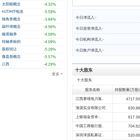
太阳能概念
-4.32%
HJT/HIT电池
-5.59%
今日净流入:
-
独角兽概念
-3.84%
碳纤维概念
-4.56%
今日游资净流入
-
融资融券
-4.09%
今日机构净流入:
-
转融券标的
-4.09%
股权转让
-5.29%
今日散户净流入:
-
微盘股概念
-5.57%
江西
-4.29%
十大股东
更多
十大股东
股东名称
持股数量(万股)
江西赛维电力集..
4717.50
海源实业有限公司
830.88
上银瑞金资本-..
817.36
中国工商银行股..
704.82
深圳泽源私募证..
520.00