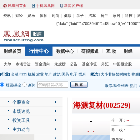
凤凰网首页
手机凤凰网
新闻客户端
资讯
财经
娱乐
体育
时尚
健康
亲子
汽车
房产
家居
科技
{"data":{"tuid":"u7003946","adShow":0,"w":"1000","h"
行情中心
财经首页
数据中心
研报频道
互 动
财经
大单
市场雷达
资金流向
龙虎榜
公告
基金净值
外汇
中国概念股
[行业]
金融
电力
机械
农业
地产
建筑
医药
电子
煤炭
[概念]
大小非解禁时间表
物联
股票/基金
新闻
股票/基金列表
热门
个股资金
海源复材(002529)
市场速览
-
投资工具
今 开：
--
主力动向
昨 收：
-
- -
公司动态
-
市盈率：