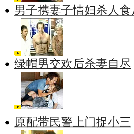
男子携妻子情妇杀人食
绿帽男交欢后杀妻自尽
原配带民警上门捉小三