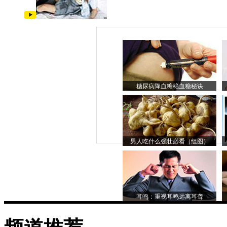
糖尿病降血糖稳血糖秘诀
男人吃什么强壮必看（组图）
耳鸣：重视耳鸣远离耳聋