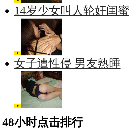
14岁少女叫人轮奸闺蜜
女子遭性侵 男友熟睡
48小时点击排行