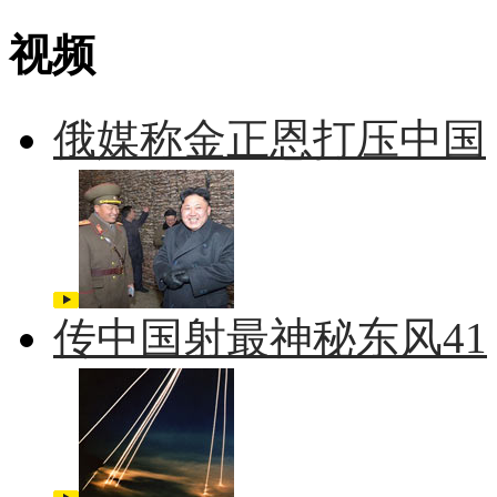
视频
俄媒称金正恩打压中国
传中国射最神秘东风41