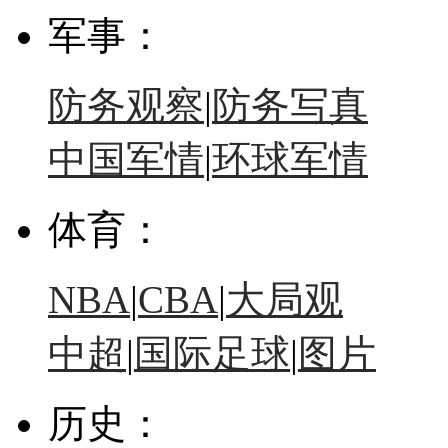
军事：
防务观察
|
防务写真
中国军情
|
环球军情
体育：
NBA
|
CBA
|
大局观
中超
|
国际足球
|
图片
历史：