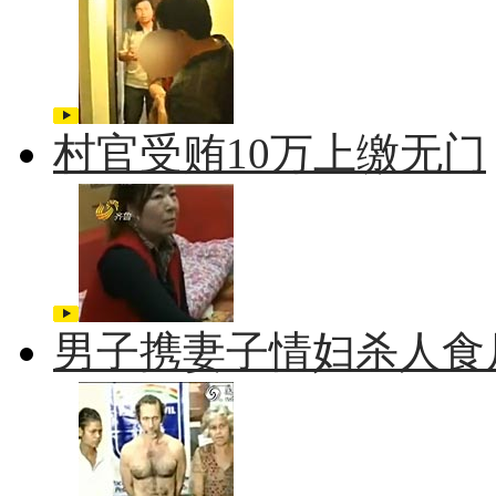
村官受贿10万上缴无门
男子携妻子情妇杀人食