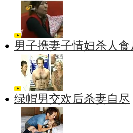
男子携妻子情妇杀人食
绿帽男交欢后杀妻自尽