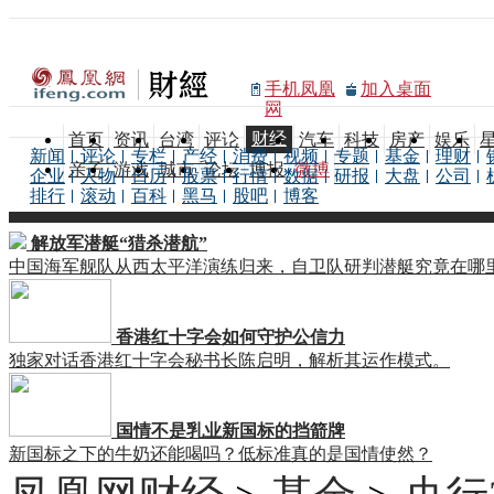
手机凤凰
加入桌面
网
财经
首页
资讯
台湾
评论
汽车
科技
房产
娱乐
新闻
评论
专栏
产经
消费
视频
专题
基金
理财
亲子
游戏
城市
论坛
博报
微博
企业
人物
日历
股票
行情
数据
研报
大盘
公司
排行
滚动
百科
黑马
股吧
博客
解放军潜艇“猎杀潜航”
中国海军舰队从西太平洋演练归来，自卫队研判潜艇究竟在哪
香港红十字会如何守护公信力
独家对话香港红十字会秘书长陈启明，解析其运作模式。
国情不是乳业新国标的挡箭牌
新国标之下的牛奶还能喝吗？低标准真的是国情使然？