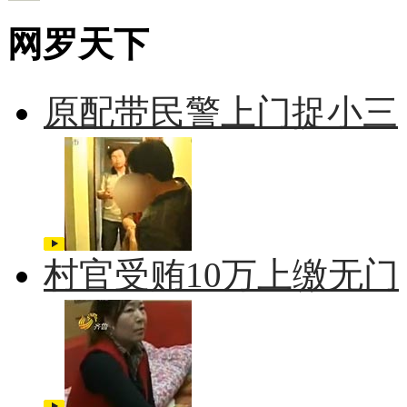
网罗天下
原配带民警上门捉小三
村官受贿10万上缴无门