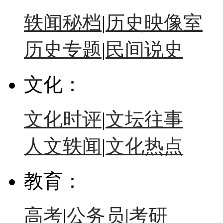
轶闻秘档
|
历史映像室
历史专题
|
民间说史
文化：
文化时评
|
文坛往事
人文轶闻
|
文化热点
教育：
高考
|
公务员
|
考研