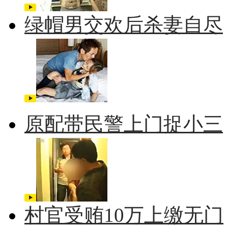
绿帽男交欢后杀妻自尽
原配带民警上门捉小三
村官受贿10万上缴无门