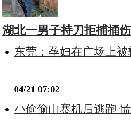
湖北一男子持刀拒捕捅伤
东莞：孕妇在广场上被辅
04/21 07:02
小偷偷山寨机后逃跑 慌不