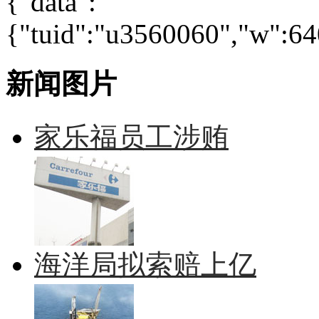
{"data":
{"tuid":"u3560060","w":640
新闻图片
家乐福员工涉贿
海洋局拟索赔上亿