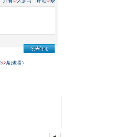
共有
人参与
评论
条
论
条(查看)