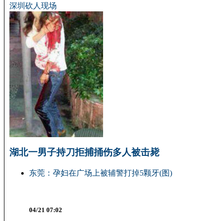
深圳砍人现场
湖北一男子持刀拒捕捅伤多人被击毙
东莞：孕妇在广场上被辅警打掉5颗牙(图)
04/21 07:02