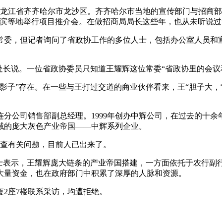
黑龙江省齐齐哈尔市龙沙区。齐齐哈尔市当地的宣传部门与招商部
滨等地举行项目推介会。在做招商局局长这些年，也从未听说过
届常委，但记者询问了省政协工作的多位人士，包括办公室人员
处长说。一位省政协委员只知道王耀辉这位常委“省政协里的会议
影子”存在。在一些与王打过交道的商业伙伴看来，王“胆子大，
连分公司销售部副总经理。1999年创办中辉公司，在过去的十
域的庞大灰色产业帝国——中辉系列企业。
调查有关问题，目前人已出来了。
士表示，王耀辉庞大链条的产业帝国搭建，一方面依托于农行副行
大量资金，也在政府部门中积累了深厚的人脉和资源。
2座7楼联系采访，均遭拒绝。