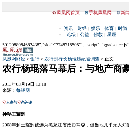
凤凰网首页
手机凤凰网
新
资讯
财经
娱乐
体育
时尚
论坛
公益
佛教
星座
5912088984683438","slot":"7748715505"}, "script": "ggadsence.js",
凤凰网财经
>
银行
>
农行副行长杨琨违纪被调查
> 正文
农行杨琨落马幕后：与地产商豪赌
2013年03月19日 13:18
来源：
每经网
人参与
条评论
神秘王耀辉
2008年起王耀辉被选为黑龙江省政协常委，但当地几乎无人