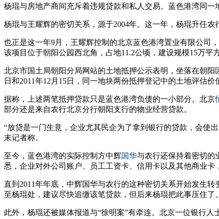
杨琨与房地产商间充斥着违规贷款和私人交易。蓝色港湾同一地
杨琨与王耀辉的密切关系，源于2004年。这一年，杨琨升任
也正是这一年9月，王耀辉控制的北京蓝色港湾置业有限公司，以1
该项目位于朝阳公园西北角，占地11.2公顷，建设规模15万平
北京市国土局朝阳分局网站的土地抵押公示表明，坐落在朝阳区朝
日和2011年12月15日，同一地块两份抵押登记中的土地评估价
据称，上述两笔抵押贷款只是蓝色港湾负债的一小部分。北京
部分还是来自农行北京分行朝阳支行的物业经营贷款。
“放贷是一门生意，企业尤其民企为了拿到银行的贷款，会使
末记者称。
至今，蓝色港湾的实际控制方中辉
国华
与农行还保持着密切的
悉，企业对外公司账户、员工工资卡、信用卡以及其他商业卡
直到2011年年底，中辉国华与农行的这种密切关系开始发生
至杨琨处，建议尽快追缴该笔贷款，但后来杨琨把此事压住了
此外，杨琨还被媒体报道与“徐明案”有牵连。北京一位银行人