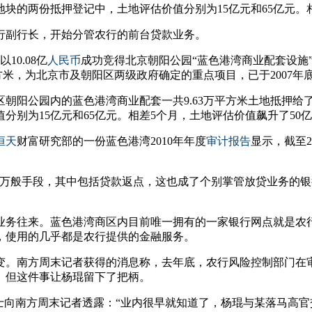
块的两份抵押登记中，土地评估价值分别为15亿元和65亿元。相
农行副行长，开始分管农行的前台贷款业务。
0.08亿
人民币
成功竞得北京朝阳公园“蓝色港湾商业配套设施”
方米，为北京市及朝阳区两级政府确定的重点项目，已于2007年底
阳公园内的蓝色港湾商业配套一共9.63万平方米土地抵押给了农
值分别为15亿元和65亿元。相差5个月，土地评估价值飙升了50
恒天
财富研究部的一份蓝色港湾2010年年度
审计报告
显示，截至2
出万般手段，其中包括贷款返点，这也成了个别掌管放贷业务的银
业务往来。蓝色港湾商区内目前唯一拥有的一家银行网点就是农
，使用的几乎都是农行提供的金融服务。
转变。南方周末记者获得的消息称，去年底，农行风险控制部门在
。但这件事让杨琨留下了把柄。
士向南方周末记者透露：“业内很早就知道了，杨琨与某落马高官