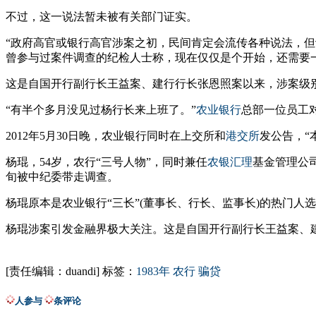
不过，这一说法暂未被有关部门证实。
“政府高官或银行高官涉案之初，民间肯定会流传各种说法，
曾参与过案件调查的纪检人士称，现在仅仅是个开始，还需要
这是自国开行副行长王益案、建行行长张恩照案以来，涉案级
“有半个多月没见过杨行长来上班了。”
农业银行
总部一位员工
2012年5月30日晚，农业银行同时在上交所和
港交所
发公告，“
杨琨，54岁，农行“三号人物”，同时兼任
农银汇理
基金管理公
旬被中纪委带走调查。
杨琨原本是农业银行“三长”(董事长、行长、监事长)的热门
杨琨涉案引发金融界极大关注。这是自国开行副行长王益案、
[责任编辑：duandi]
标签：
1983年
农行
骗贷
人参与
条评论