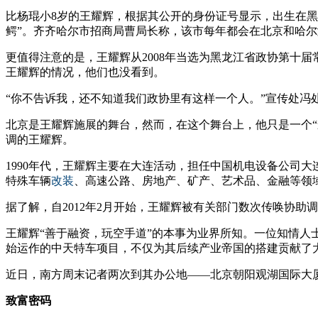
比杨琨小8岁的王耀辉，根据其公开的身份证号显示，出生在
鳄”。齐齐哈尔市招商局曹局长称，该市每年都会在北京和哈尔
更值得注意的是，王耀辉从2008年当选为黑龙江省政协第十
王耀辉的情况，他们也没看到。
“你不告诉我，还不知道我们政协里有这样一个人。”宣传处冯
北京是王耀辉施展的舞台，然而，在这个舞台上，他只是一个“
调的王耀辉。
1990年代，王耀辉主要在大连活动，担任中国机电设备公司大
特殊车辆
改装
、高速公路、房地产、矿产、艺术品、金融等领
据了解，自2012年2月开始，王耀辉被有关部门数次传唤协助
王耀辉“善于融资，玩空手道”的本事为业界所知。一位知情人
始运作的中天特车项目，不仅为其后续产业帝国的搭建贡献了
近日，南方周末记者两次到其办公地——北京朝阳观湖国际大厦
致富密码