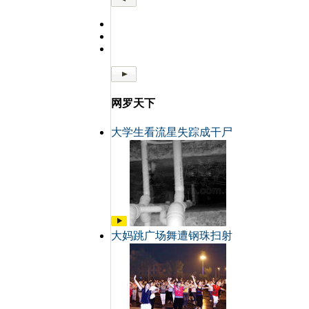
网罗天下
大学生看流星失踪成干尸
大妈跳广场舞遭钢珠扫射