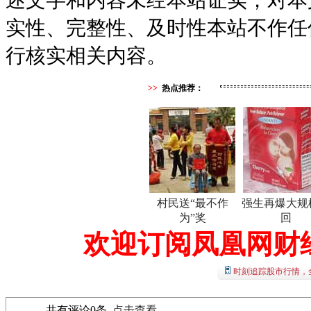
实性、完整性、及时性本站不作任
行核实相关内容。
>>
热点推荐：
村民送“最不作
强生再爆大规
为”奖
回
欢迎订阅凤凰网财
时刻追踪股市行情，
共有评论
0
条
点击查看