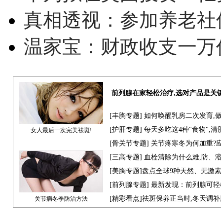
真相透视：参加养老社
温家宝：财政收支一万
前列腺在家轻松治疗,选对产品是关
[
丰胸专题
] 如何唤醒乳房二次发育,
[
护肝专题
] 每天多吃这4种"食物",
女人最后一次完美祛斑!
[骨关节专题] 关节疼寒冬为何加重?
[
三高专题
] 血栓清除为什么难,防、
[
美胸专题
]盘点全球9种天然、无激
[
前列腺专题
] 最新发现：前列腺可轻
[
精彩看点
]祛斑保养正当时,冬天调
关节病冬季防治方法