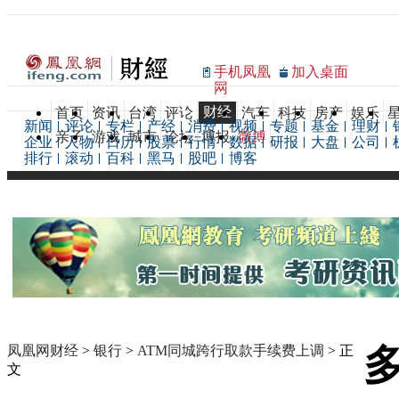
手机凤凰
加入桌面
网
财经
首页
资讯
台湾
评论
汽车
科技
房产
娱乐
新闻
评论
专栏
产经
消费
视频
专题
基金
理财
亲子
游戏
城市
论坛
博报
微博
企业
人物
日历
股票
行情
数据
研报
大盘
公司
排行
滚动
百科
黑马
股吧
博客
凤凰网财经
>
银行
>
ATM同城跨行取款手续费上调
> 正
文