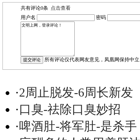
共有评论
0
条
点击查看
用户名
密码
所有评论仅代表网友意见，凤凰网保持中立
·
2周止脱发-6周长新发
·
口臭-祛除口臭妙招
·
啤酒肚-将军肚-是杀手