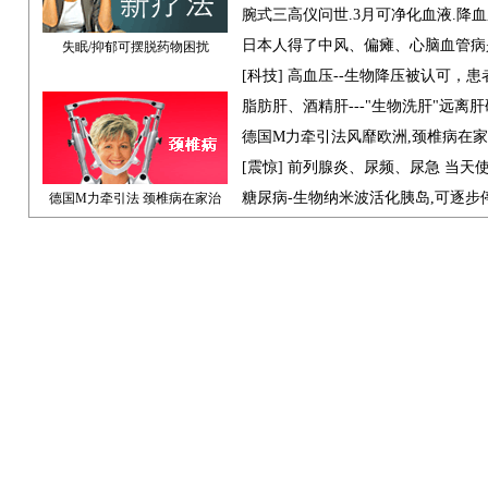
腕式三高仪问世.3月可净化血液.降
日本人得了中风、偏瘫、心脑血管病
失眠/抑郁可摆脱药物困扰
[科技] 高血压--生物降压被认可，
脂肪肝、酒精肝---"生物洗肝"远离
德国M力牵引法风靡欧洲,颈椎病在
[震惊] 前列腺炎、尿频、尿急 当天
糖尿病-生物纳米波活化胰岛,可逐步
德国M力牵引法 颈椎病在家治