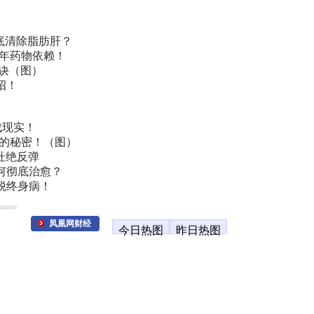
底清除脂肪肝？
常年药物依赖！
诀（图）
招！
成现实！
叫的秘密！（图）
杜绝反弹
何彻底治愈？
脱终身病！
凤凰网财经
今日热图
昨日热图