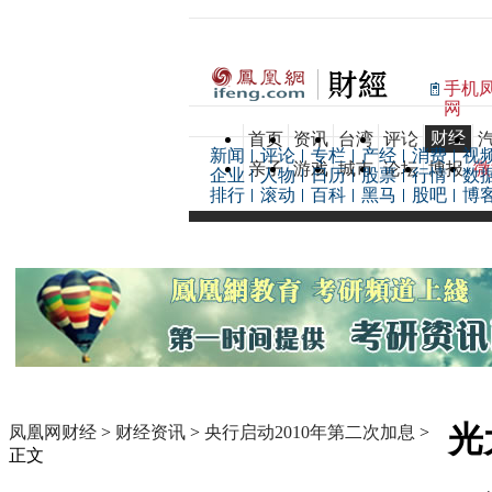
手机
网
财经
首页
资讯
台湾
评论
新闻
评论
专栏
产经
消费
视
亲子
游戏
城市
论坛
博报
微
企业
人物
日历
股票
行情
数
排行
滚动
百科
黑马
股吧
博
光
凤凰网财经
>
财经资讯
>
央行启动2010年第二次加息
>
正文