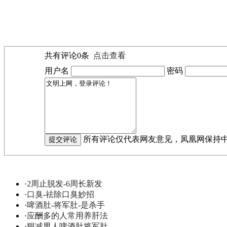
共有评论
0
条
点击查看
用户名
密码
所有评论仅代表网友意见，凤凰网保持
·
2周止脱发-6周长新发
·
口臭-祛除口臭妙招
·
啤酒肚-将军肚-是杀手
·
应酬多的人常用养肝法
·
狠减男人啤酒肚将军肚