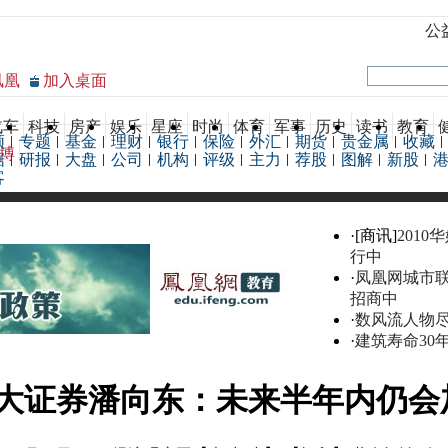
公
凤凰
加入桌面
汽车
科技
房产
娱乐
星座
时尚
体育
军事
历史
读书
教育
频
专题
基金
理财
银行
保险
外汇
期货
贵金属
收藏
博
据
研报
大盘
公司
机构
评级
主力
荐股
图解
新股
客
·[商讯]
2010
行中
·
凤凰网城市
招商中
·
数风流人物
·
建筑寿命30
大证券潘向东：未来半年内仍会