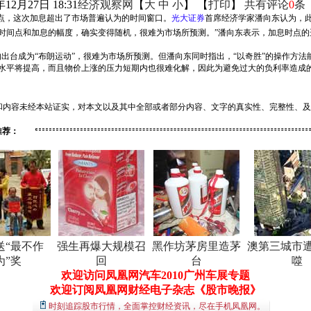
年12月27日 18:31
经济观察网
【
大
中
小
】 【
打印
】
共有评论
0
条
百分点，这次加息超出了市场普遍认为的时间窗口。
光大证券
首席经济学家潘向东认为，
时间点和加息的幅度，确实变得随机，很难为市场所预测。”潘向东表示，加息时点
出台成为“布朗运动”，很难为市场所预测。但潘向东同时指出，“以奇胜”的操作方法
水平将提高，而且物价上涨的压力短期内也很难化解，因此为避免过大的负利率造成的
和内容未经本站证实，对本文以及其中全部或者部分内容、文字的真实性、完整性、及
推荐：
送“最不作
强生再爆大规模召
黑作坊茅房里造茅
澳第三城市
为”奖
回
台
噬
欢迎访问凤凰网汽车2010广州车展专题
欢迎订阅凤凰网财经电子杂志《股市晚报》
时刻追踪股市行情，全面掌控财经资讯，尽在手机凤凰网。