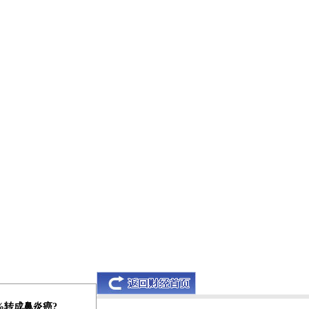
0%转成鼻炎癌?