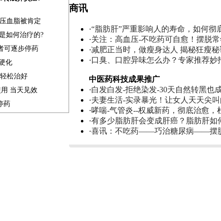
商讯
血压血脂被肯定
·
“脂肪肝”严重影响人的寿命，如何彻
是如何治疗的?
·
关注：高血压-不吃药可自愈！摆脱
患者可逐步停药
·
减肥正当时，做瘦身达人 揭秘狂瘦秘
·
口臭、口腔异味怎么办？专家推荐妙
肝硬化
家轻松治好
中医药科技成果推广
·
白发白发-拒绝染发-30天自然转黑也
使用 当天见效
·
夫妻生活-实录暴光！让女人天天尖
停药
·
哮喘-气管炎--权威新药，彻底治愈，
·
有多少脂肪肝会变成肝癌？脂肪肝如
·
喜讯：不吃药——巧治糖尿病——摆