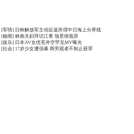
[军情]
日称解放军主动近逼所谓中日海上分界线
[秘闻]
林彪夫妇拜访江青 场景很诡异
[娱乐]
日本AV女优苍井空罕见MV曝光
[社会]
17岁少女遭强暴 两旁观者不制止获罪