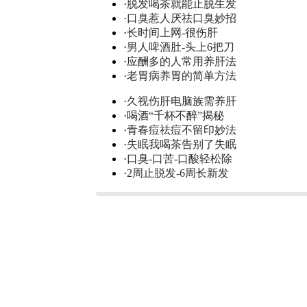
·
脱发喝茶就能止脱生发
·
口臭惹人厌祛口臭妙招
·
长时间上网-很伤肝
·
男人啤酒肚-头上6把刀
·
应酬多的人常用养肝法
·
老胃病养胃的简单方法
·
久视伤肝电脑族需养肝
·
喝酒“千杯不醉”揭秘
·
青春痘祛痘不留印妙法
·
失眠我喝茶告别了失眠
·
口臭-口苦-口酸轻松除
·
2周止脱发-6周长新发