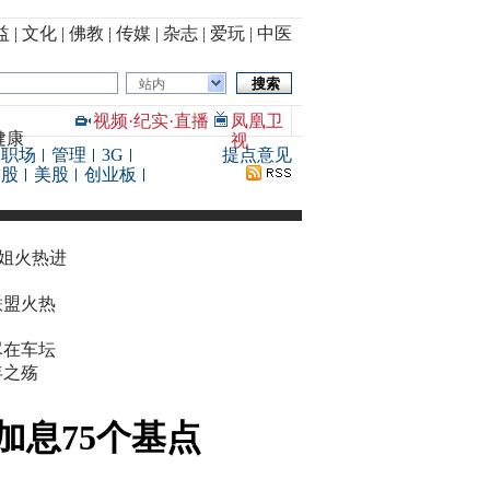
益
|
文化
|
佛教
|
传媒
|
杂志
|
爱玩
|
中医
站内
视频
·
纪实
·
直播
凤凰卫
健康
视
职场
管理
3G
提点意见
港股
美股
创业板
华姐火热进
联盟火热
尽在车坛
年之殇
加息75个基点