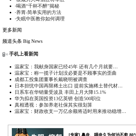
·
喝酒“千杯不醉”揭秘
·
养胃-简单实用的方法
·
失眠中医教你如何调理
更多新闻
频道头条
Big News
手机上看新闻
温家宝：我献身国家已经45年 还有几个月就要…
温家宝：称一揽子计划没必要是不顾事实的歪曲
成都工投集团董事长戴晓明被调查
日本担忧中国再限稀土出口 提前实施稀土替代材…
日系车在华销量受波及 丰田上月大降15.1%
华为拟在英国投资13亿英镑 创造500职位
真相透视：参加养老社保其实很划算
温家宝：财政收支一万亿余额将适时用来推动稳增…
[专家] 鼻炎、咽炎久为何治不愈 8