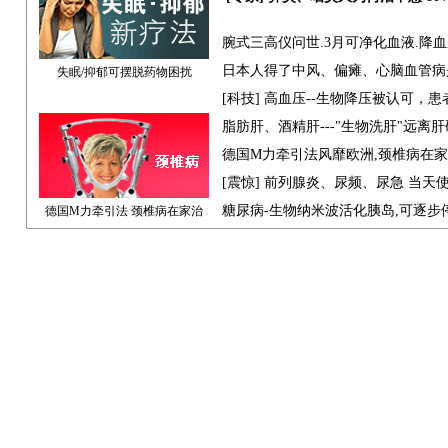
腕式三高仪问世.3月可净化血液.降
日本人得了中风、偏瘫、心脑血管病
失眠/抑郁可摆脱药物困扰
[科技] 高血压--生物降压被认可，
脂肪肝、酒精肝---"生物洗肝"远离
德国M力牵引法风靡欧洲,颈椎病在
[震惊] 前列腺炎、尿频、尿急 当天
糖尿病-生物纳米波活化胰岛,可逐步
德国M力牵引法 颈椎病在家治