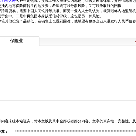
大都会人寿
客户咨询热线，接线工作人员证实内地也可销售人民币保单，并热情地将记
委托内地再保险商转往内地投资，希望既可以分散风险，又可以争取好的回报。
于跨境贸易，需要中国人民银行等批准。而另一业内人士则认为，就算最终内地监管机
过于集中。二是中再集团本身缺乏信贷评级，这也是另一种风险。
率较其他投资产品稍低，在销售上也遇到困难，他希望有更多企业来港发行人民币债券
保险业
和内容未经本站证实，对本文以及其中全部或者部分内容、文字的真实性、完整性、及
推荐：