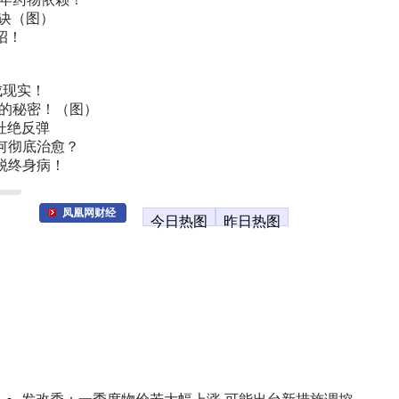
诀（图）
招！
成现实！
叫的秘密！（图）
杜绝反弹
何彻底治愈？
脱终身病！
凤凰网财经
今日热图
昨日热图