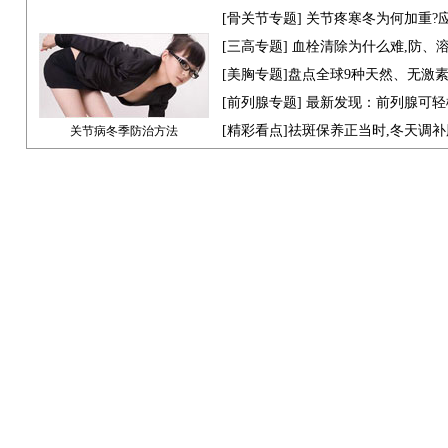
[骨关节专题] 关节疼寒冬为何加重?
[
三高专题
] 血栓清除为什么难,防、
[
美胸专题
]盘点全球9种天然、无激
[
前列腺专题
] 最新发现：前列腺可轻
[
精彩看点
]祛斑保养正当时,冬天调
关节病冬季防治方法