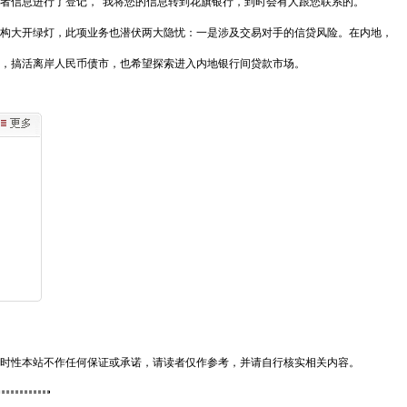
者信息进行了登记，“我将您的信息转到花旗银行，到时会有人跟您联系的。”
构大开绿灯，此项业务也潜伏两大隐忧：一是涉及交易对手的信贷风险。在内地，
，搞活离岸人民币债市，也希望探索进入内地银行间贷款市场。
时性本站不作任何保证或承诺，请读者仅作参考，并请自行核实相关内容。