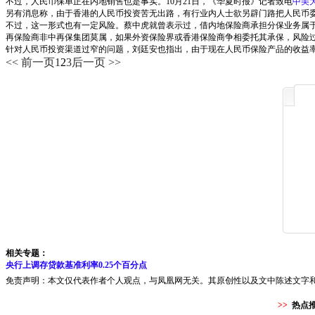
不过，人民币保单正在内地销售也是事实。10月21日，《华夏时报》记者致电
中美
另有消息称，由于香港的人民币投资苦无出路，有行业内人士欲另辟门路把人民币
不过，这一形式也有一定风险。蔡中虎就曾表示过，借内地保险商承担分保业务属
再保险商非中再保集团莫属，如果外资保险界或香港保险商争相委托其承保，风险
针对人民币投资渠道过窄的问题，刘廷安也指出，由于现在人民币保险产品的收益
<< 前一页
1
2
3
后一页 >>
相关专题：
央行上调存贷款基准利率0.25个百分点
免责声明：本文仅代表作者个人观点，与凤凰网无关。其原创性以及文中陈述文字
>>
热点