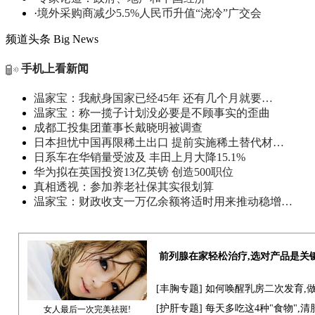
·
境外采购商减少5.5%人民币升值“浇冷”广交会
频道头条
Big News
手机上看新闻
温家宝：我献身国家已经45年 还有几个月就要…
温家宝：称一揽子计划没必要是不顾事实的歪曲
成都工投集团董事长戴晓明被调查
日本担忧中国再限稀土出口 提前实施稀土替代材…
日系车在华销量受波及 丰田上月大降15.1%
华为拟在英国投资13亿英镑 创造500职位
真相透视：参加养老社保其实很划算
温家宝：财政收支一万亿余额将适时用来推动稳增…
前列腺在家轻松治疗,选对产品是关
[
丰胸专题
] 如何唤醒乳房二次发育,
[
护肝专题
] 每天多吃这4种"食物",
女人最后一次完美祛斑!