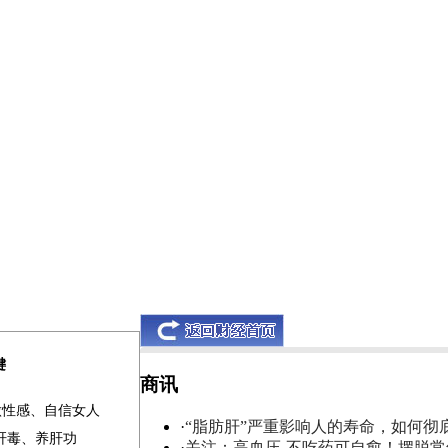
键
商讯
做性感、自信女人
·
“脂肪肝”严重影响人的寿命，如何彻
清肝毒、养肝功
·
关注：高血压-不吃药可自愈！摆脱