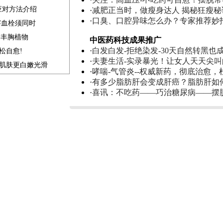
应对方法介绍
·
减肥正当时，做瘦身达人 揭秘狂瘦秘
·
口臭、口腔异味怎么办？专家推荐妙
溶血栓须同时
素丰胸植物
中医药科技成果推广
·
白发白发-拒绝染发-30天自然转黑也
松自愈!
·
夫妻生活-实录暴光！让女人天天尖
补肌肤更白嫩光滑
·
哮喘-气管炎--权威新药，彻底治愈，
·
有多少脂肪肝会变成肝癌？脂肪肝如
·
喜讯：不吃药——巧治糖尿病——摆