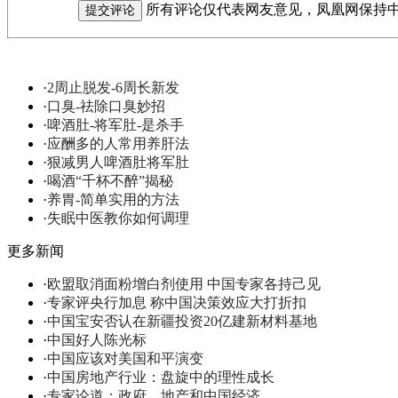
所有评论仅代表网友意见，凤凰网保持
·
2周止脱发-6周长新发
·
口臭-祛除口臭妙招
·
啤酒肚-将军肚-是杀手
·
应酬多的人常用养肝法
·
狠减男人啤酒肚将军肚
·
喝酒“千杯不醉”揭秘
·
养胃-简单实用的方法
·
失眠中医教你如何调理
更多新闻
·
欧盟取消面粉增白剂使用 中国专家各持己见
·
专家评央行加息 称中国决策效应大打折扣
·
中国宝安否认在新疆投资20亿建新材料基地
·
中国好人陈光标
·
中国应该对美国和平演变
·
中国房地产行业：盘旋中的理性成长
·
专家论道：政府、地产和中国经济