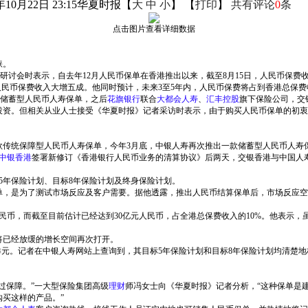
年10月22日 23:15
华夏时报
【
大
中
小
】 【
打印
】
共有评论
0
条
点击图片查看详细数据
睐。
研讨会时表示，自去年12月人民币保单在香港推出以来，截至8月15日，人民币保费
人民币保费收入大增五成。他同时预计，未来3至5年内，人民币保费将占到香港总保费收入
款储蓄型人民币人寿保单，之后
花旗银行
联合
大都会人寿
、
汇丰控股
旗下保险公司，交
资。但相关从业人士接受《华夏时报》记者采访时表示，由于购买人民币保单的初衷
一款传统保障型人民币人寿保单，今年3月底，中银人寿再次推出一款储蓄型人民币人
中银香港
签署新修订《香港银行人民币业务的清算协议》后两天，交银香港与中国人寿
5年保险计划、目标8年保险计划及终身保险计划。
，是为了测试市场反应及客户需要。据他透露，推出人民币结算保单后，市场反应空
元人民币，而截至目前估计已经达到30亿元人民币，占全港总保费收入的10%。他表示
将已经放缓的增长空间再次打开。
港元。记者在中银人寿网站上查询到，其目标5年保险计划和目标8年保险计划均清楚
过保障。”一大型保险集团高级
理财
师冯女士向《华夏时报》记者分析，“这种保单是
买这样的产品。”