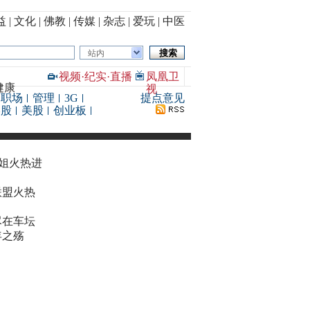
益
|
文化
|
佛教
|
传媒
|
杂志
|
爱玩
|
中医
站内
视频
·
纪实
·
直播
凤凰卫
健康
视
职场
管理
3G
提点意见
港股
美股
创业板
华姐火热进
联盟火热
尽在车坛
年之殇