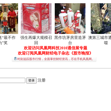
送“最不作
强生再爆大规模召
黑作坊茅房里造茅
澳第三城市
为”奖
回
台
噬
欢迎访问凤凰网科技2010通信展专题
欢迎订阅凤凰网财经电子杂志《股市晚报》
时刻追踪股市行情，全面掌控财经资讯，尽在手机凤凰网。
注册