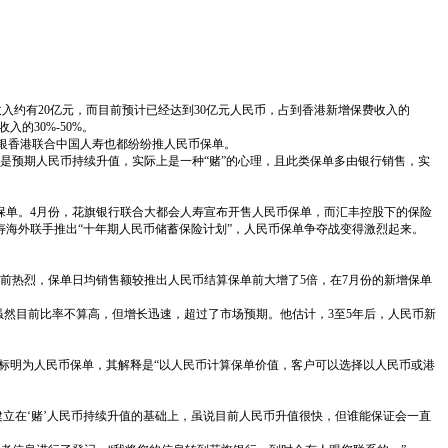
收入约有20亿元，而目前预计已经达到30亿元人民币，占到香港新增保费收入的
的30%-50%。
银香港联合中国人寿也都纷纷推人民币保单。
是预期人民币持续升值，实际上是一种“赌”的心理，且此类保单多由银行销售，实
寿保单。4月份，花旗银行联合大都会人寿宣布开售人民币保单，而汇丰控股下的保险
海外联手推出“十年期人民币储蓄保险计划”，人民币保单争夺战变得激烈起来。
前热烈，保单日均销售额较推出人民币结算保单前大增了5倍，在7月份的新增保单
，虽然目前比率不算高，但增长迅速，超过了市场预期。他估计，3至5年后，人民币新
地标明为人民币保单，其解释是“以人民币计算保单价值，客户可以选择以人民币或港
建立在‘赌’人民币持续升值的基础上，虽说目前人民币升值很快，但谁能保证会一直