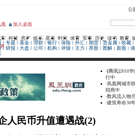
公
凤凰
加入桌面
汽车
科技
房产
娱乐
星座
时尚
体育
军事
历史
读书
教育
频
专题
基金
理财
银行
保险
外汇
期货
贵金属
收藏
博
据
研报
大盘
公司
机构
评级
主力
荐股
图解
新股
客
·[商讯]
2010
行中
·
凤凰网城市
招商中
·
数风流人物
·
建筑寿命30
企人民币升值遭遇战(2)