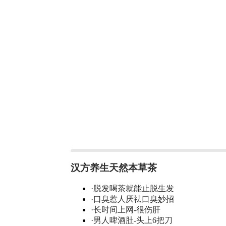
汉方养生天然本草茶
·
脱发喝茶就能止脱生发
·
口臭惹人厌祛口臭妙招
·
长时间上网-很伤肝
·
男人啤酒肚-头上6把刀