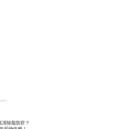
底清除脂肪肝？
常年药物依赖！