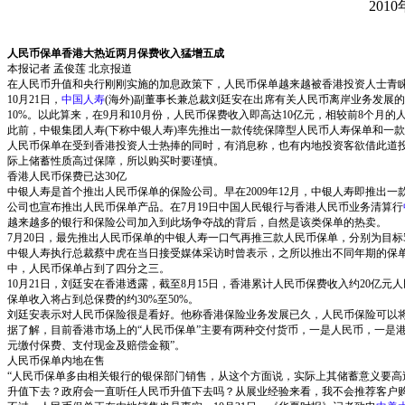
2010
人民币保单香港大热近两月保费收入猛增五成
本报记者 孟俊莲 北京报道
在人民币升值和央行刚刚实施的加息政策下，人民币保单越来越被香港投资人士青
10月21日，
中国人寿
(海外)副董事长兼总裁刘廷安在出席有关人民币离岸业务发展的
10%。以此算来，在9月和10月份，人民币保费收入即高达10亿元，相较前8个月的
此前，中银集团人寿(下称中银人寿)率先推出一款传统保障型人民币人寿保单和一
人民币保单在受到香港投资人士热捧的同时，有消息称，也有内地投资客欲借此道投
际上储蓄性质高过保障，所以购买时要谨慎。
香港人民币保费已达30亿
中银人寿是首个推出人民币保单的保险公司。早在2009年12月，中银人寿即推出
公司也宣布推出人民币保单产品。在7月19日中国人民银行与香港人民币业务清算行
越来越多的银行和保险公司加入到此场争夺战的背后，自然是该类保单的热卖。
7月20日，最先推出人民币保单的中银人寿一口气再推三款人民币保单，分别为目标
中银人寿执行总裁蔡中虎在当日接受媒体采访时曾表示，之所以推出不同年期的保单
中，人民币保单占到了四分之三。
10月21日，刘廷安在香港透露，截至8月15日，香港累计人民币保费收入约20亿
保单收入将占到总保费的约30%至50%。
刘廷安表示对人民币保险很是看好。他称香港保险业务发展已久，人民币保险可以
据了解，目前香港市场上的“人民币保单”主要有两种交付货币，一是人民币，一是
元缴付保费、支付现金及赔偿金额”。
人民币保单内地在售
“人民币保单多由相关银行的银保部门销售，从这个方面说，实际上其储蓄意义要高
升值下去？政府会一直听任人民币升值下去吗？从展业经验来看，我不会推荐客户购