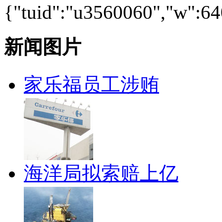
{"tuid":"u3560060","w":640
新闻图片
家乐福员工涉贿
海洋局拟索赔上亿