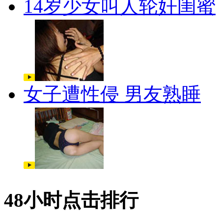
14岁少女叫人轮奸闺蜜
女子遭性侵 男友熟睡
48小时点击排行