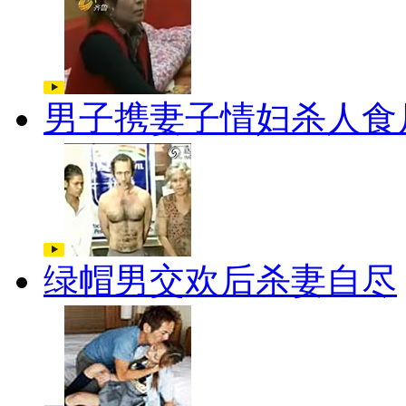
男子携妻子情妇杀人食
绿帽男交欢后杀妻自尽