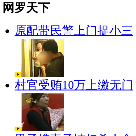
网罗天下
原配带民警上门捉小三
村官受贿10万上缴无门