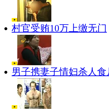
村官受贿10万上缴无门
男子携妻子情妇杀人食