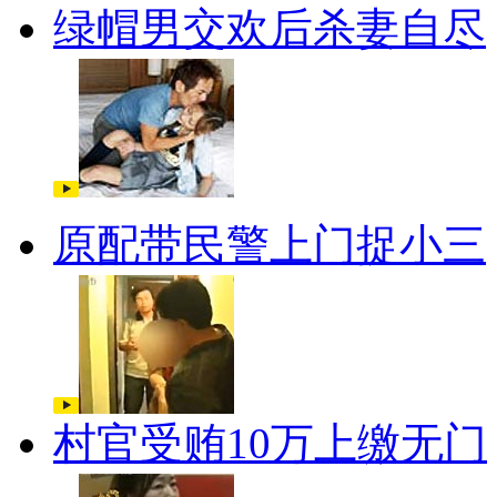
绿帽男交欢后杀妻自尽
原配带民警上门捉小三
村官受贿10万上缴无门