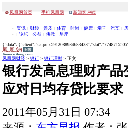
凤凰网首页
手机凤凰网
新闻客户端
资讯
财经
娱乐
体育
时尚
健康
亲子
汽车
论坛
公益
佛教
星座
{"data": {"client":"ca-pub-5912088984683438","slot":"7748715505"},
凤凰网财经
>
银行
>
银行理财
> 正文
银行发高息理财产品
应对日均存贷比要求
2011年05月31日 07:34
来源：
东方早报
作者：
张