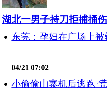
湖北一男子持刀拒捕捅伤
东莞：孕妇在广场上被辅
04/21 07:02
小偷偷山寨机后逃跑 慌不