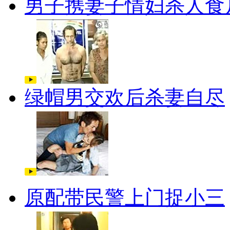
男子携妻子情妇杀人食
绿帽男交欢后杀妻自尽
原配带民警上门捉小三