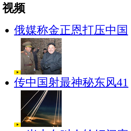
视频
俄媒称金正恩打压中国
传中国射最神秘东风41