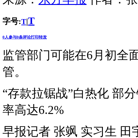
T
字号:
|
T
0
人参与
0
条评论
打印
转发
监管部门可能在6月初全
管。
“存款拉锯战”白热化 部
率高达6.2%
早报记者 张飒 实习生 田