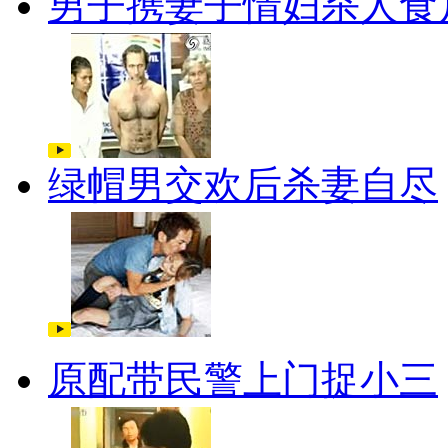
男子携妻子情妇杀人食
绿帽男交欢后杀妻自尽
原配带民警上门捉小三