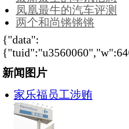
凤凰最牛的汽车评测
两个和尚锵锵锵
{"data":
{"tuid":"u3560060","w":640
新闻图片
家乐福员工涉贿