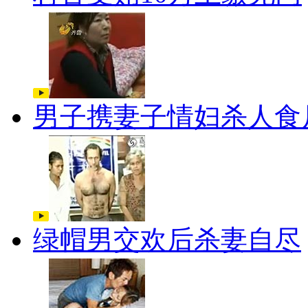
男子携妻子情妇杀人食
绿帽男交欢后杀妻自尽