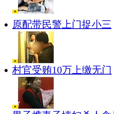
原配带民警上门捉小三
村官受贿10万上缴无门