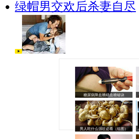
绿帽男交欢后杀妻自尽
糖尿病降血糖稳血糖秘诀
男人吃什么强壮必看（组图）