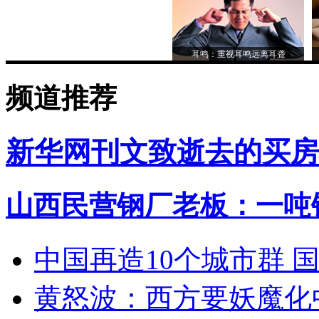
耳鸣：重视耳鸣远离耳聋
频道推荐
新华网刊文致逝去的买房
山西民营钢厂老板：一吨钢
中国再造10个城市群 
黄怒波：西方要妖魔化