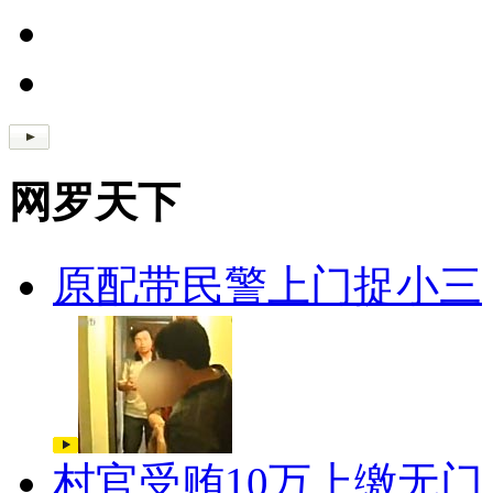
网罗天下
原配带民警上门捉小三
村官受贿10万上缴无门