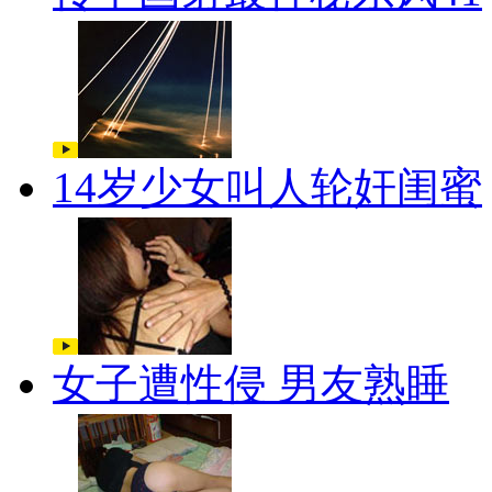
14岁少女叫人轮奸闺蜜
女子遭性侵 男友熟睡