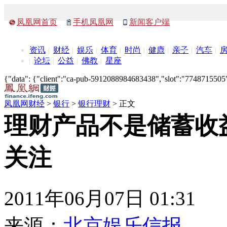
凤凰网首页
手机凤凰网
新闻客户端
资讯
财经
娱乐
体育
时尚
健康
亲子
汽车
论坛
公益
佛教
星座
{"data": {"client":"ca-pub-5912088984683438","slot":"7748715505"},
凤凰网财经
>
银行
>
银行理财
> 正文
理财产品不是储蓄收
关注
2011年06月07日 01:31
来源：
北京娱乐信报