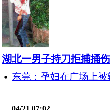
湖北一男子持刀拒捕捅伤
东莞：孕妇在广场上被辅
04/21 07:02