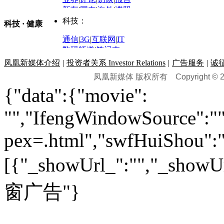
体育：
股票：
时尚：
新车
|
国内
|
海外
|
谍照
购车
|
导购
|
试驾
|
图解
科技：
NBA
|
CBA
|
大局观
科技 · 健康
炒股大赛
|
图解资金流向
时装
|
美容
|
美体
|
论坛
文化
|
人文
|
酷车
|
游记
中超
|
国际足球
|
图片
投资观察
|
龙虎榜点评
化妆品库
|
试用中心
通信
|
3G
|
互联网
|
IT
用车
|
专栏
|
二手车
黑马追踪
|
明星分析师
情感
|
奢侈品
|
图片
数码频道
|
笔记本
历史：
赛事
|
城市站
|
经销商
时尚品牌库
科技专题
|
探索
论坛
|
报价库
|
图片库
凤凰新媒体介绍
|
投资者关系 Investor Relations
|
广告服务
|
诚
理财：
轶闻秘档
|
历史映像室
凤凰新媒体 版权所有
Copyright © 20
健康：
历史专题
|
民间说史
城市：
基金
|
理财
|
银行
|
保险
{"data":{"movie":
外汇
|
期货
|
黄金
养生
|
食疗
|
心理
|
疾病
文化：
对话
|
专栏
|
城市之星
收藏
|
职场
热点
|
论坛
|
找大夫
陕西
|
河南
|
广州
|
重庆
"","IfengWindowSource":"",
文化时评
|
文坛往事
图库
|
百科
|
疾病查询
青岛
|
福州
|
厦门
|
宁波
房产：
人文轶闻
|
文化热点
专题
|
卡路里计算器
辽宁
|
山东
|
天津
pex=.html","swfHuiShou":""
视频
|
健康无小事
资讯
|
政策
|
市场
|
专题
教育：
旅游：
高清大图
|
豪宅
|
家居
[{"_showUrl_":"","_showUrl
建筑
|
风水
|
访谈
|
置业
高考
|
公务员
|
考研
百家迹忆
|
全球GO
|
专题
房企
|
曝光
|
新盘
|
公寓
育人者
|
教育投诉
游中感动
|
红酒美食
别墅
|
商业
|
旅游
|
海外
窗广告"}
出境游
|
国内游
|
周边游
养老
|
热帖
|
宅男宅女
列国志
|
九州记
|
浮生闲
景点大全
|
高清大图