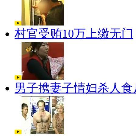
村官受贿10万上缴无门
男子携妻子情妇杀人食