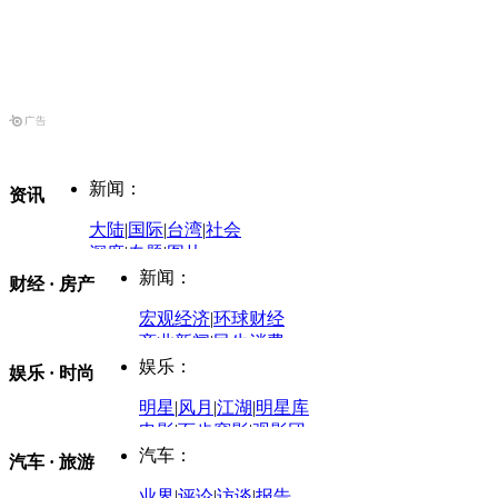
新闻：
资讯
大陆
|
国际
|
台湾
|
社会
深度
|
专题
|
图片
中国政要资料库
新闻：
财经 · 房产
评论：
宏观经济
|
环球财经
商业新闻
|
民生消费
时事开讲
娱乐：
娱乐 · 时尚
评论：
军事：
明星
|
风月
|
江湖
|
明星库
商业评论
|
宏观分析
电影
|
百步穿影
|
观影团
防务观察
|
防务写真
金融观察
|
财知道
星座
|
塔罗
|
演出
汽车：
汽车 · 旅游
中国军情
|
环球军情
外媒视角
凤凰网·非常道
|
星光邦
业界
|
评论
|
访谈
|
报告