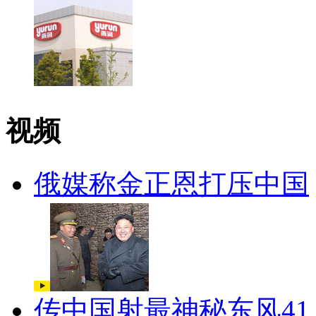
视频
俄媒称金正恩打压中国
传中国射最神秘东风41