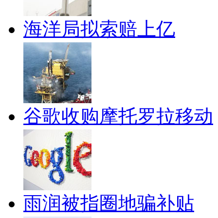
海洋局拟索赔上亿
谷歌收购摩托罗拉移动
雨润被指圈地骗补贴