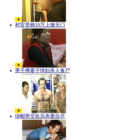
村官受贿10万上缴无门
男子携妻子情妇杀人食尸
绿帽男交欢后杀妻自尽