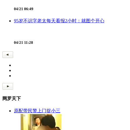
04/21 06:49
95岁不识字老太每天看报2小时：就图个开心
04/21 11:28
网罗天下
原配带民警上门捉小三