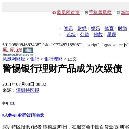
凤凰网首页
手机凤凰网
新
资讯
财经
娱乐
体育
时尚
论坛
公益
佛教
星座
5912088984683438","slot":"7748715505"}, "script": "ggadsence.js",
凤凰网财经
>
银行
>
银行理财
> 正文
警惕银行理财产品成为次级债
2011年07月08日 08:32
来源：
深圳特区报
T
字号:
|
T
0
人参与
0
条评论
打印
转发
深圳特区报讯 (记者 谭德波)昨日，在服交会中国百货业(深