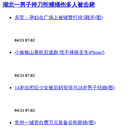
湖北一男子持刀拒捕捅伤多人被击毙
东莞：孕妇在广场上被辅警打掉5颗牙(图)
04/21 07:02
小偷偷山寨机后逃跑 慌不择路丢失iPhone5
04/21 07:02
14岁自闭症少女被后妈安排与28岁男子结婚(图)
04/21 07:02
常州一城管自费万元装备谷歌眼镜(图)