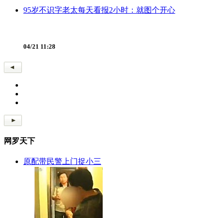
95岁不识字老太每天看报2小时：就图个开心
04/21 11:28
网罗天下
原配带民警上门捉小三