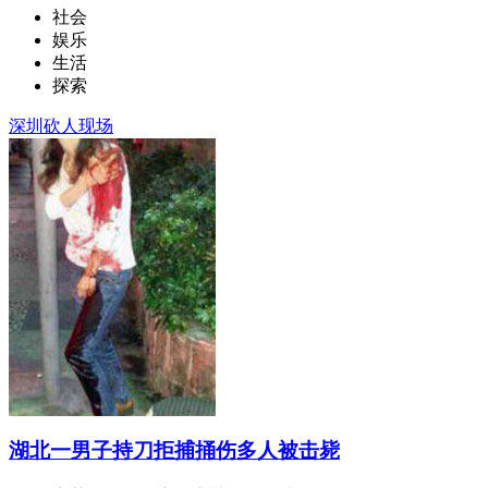
社会
娱乐
生活
探索
深圳砍人现场
湖北一男子持刀拒捕捅伤多人被击毙