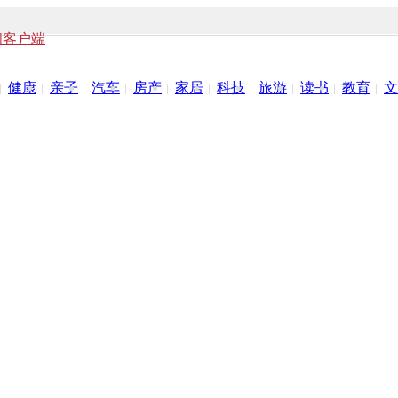
闻客户端
健康
亲子
汽车
房产
家居
科技
旅游
读书
教育
文