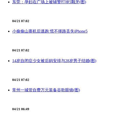
东莞：孕妇在广场上被辅警打掉5颗牙(图)
04/21 07:02
小偷偷山寨机后逃跑 慌不择路丢失iPhone5
04/21 07:02
14岁自闭症少女被后妈安排与28岁男子结婚(图)
04/21 07:02
常州一城管自费万元装备谷歌眼镜(图)
04/21 06:49