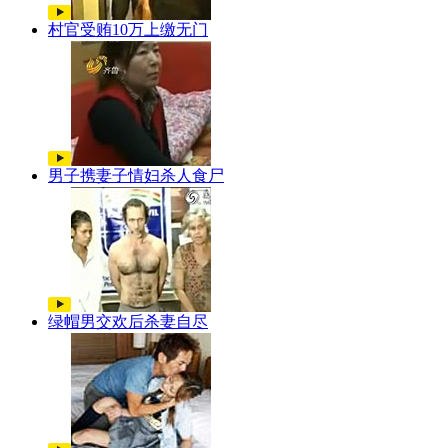
村官受贿10万上缴无门
男子携妻子情妇杀人食尸
绿帽男交欢后杀妻自尽