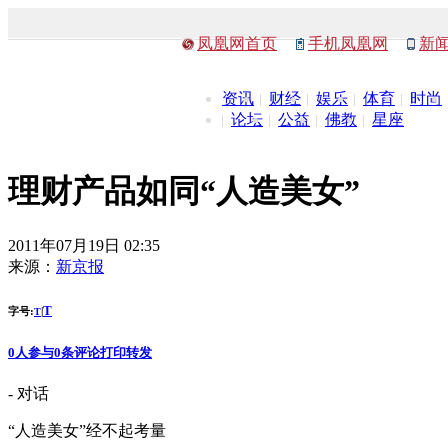
凤凰网首页
手机凤凰网
新
资讯
财经
娱乐
体育
时尚
论坛
公益
佛教
星座
理财产品如同“人造美女”
2011年07月19日 02:35
来源：
新京报
T
字号:
|
T
0
人参与
0
条评论
打印
转发
- 对话
“人造美女”经不起考量