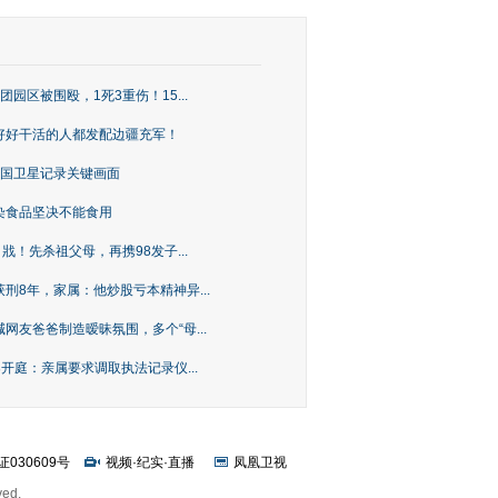
园区被围殴，1死3重伤！15...
好好干活的人都发配边疆充军！
，中国卫星记录关键画面
染食品坚决不能食用
戕！先杀祖父母，再携98发子...
刑8年，家属：他炒股亏本精神异...
网友爸爸制造暧昧氛围，多个“母...
开庭：亲属要求调取执法记录仪...
证030609号
视频
·
纪实
·
直播
凤凰卫视
ved.