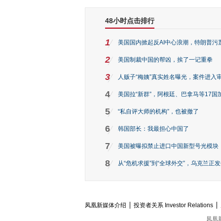
48小时点击排行
1
美国国内掀起反AI中心浪潮，特朗普污
2
美国制裁中国的帮凶，挨了一记重拳
3
人贩子“梅姨”真实姓名曝光，案件进入
4
美国拉“新群”，阿根廷、巴拿马等17国
5
“私自评大师的机构”，也被撤了
6
韩国部长：我最担心中国了
7
美国被曝拟禁止进口中国新型号光模块
8
从“危机求援”到“全球外交”，乌克兰正
凤凰新媒体介绍
投资者关系 Investor Relations
凤凰