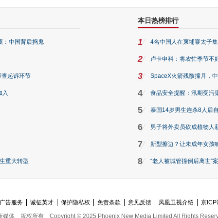
本日热榜排行
1
蔑：中国背后捣鬼
4名中国人在柬埔寨太子集团
2
卢卡申科：将农忙季节不
3
审查起诉环节
SpaceX火箭残骸撞月
4
加入
食品安全提醒：汛期受污
5
泰国14岁男生连杀8人后自
6
男子将外卖员砍成植物人获
7
新型擦边？让未成年女孩喊
8
发生重大转型
“老人被城管撞倒后离世”案
广告服务
诚征英才
保护隐私权
免责条款
意见反馈
凤凰卫视介绍
京ICP
新媒体
版权所有
Copyright © 2025 Phoenix New Media Limited All Rights Reser