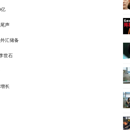
0
亿
整尾声
入外汇储备
李世石
会
务增长