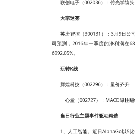
联创电子（002036）：传光学镜
大宗迷雾
英唐智控（300131）：3月9日公
司预测，2016年一季度的净利润在689
6992.05%。
玩转K线
辉煌科技（002296）：量价齐升
一心堂（002727）：MACD绿柱
当日行业主题事件驱动精选
1、人工智能。近日AlphaGo以