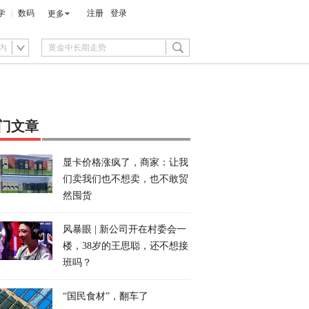
学
数码
注册
登录
更多
内
门文章
显卡价格涨疯了，商家：让我
们卖我们也不想卖，也不敢贸
然囤货
风暴眼 | 新公司开在村委会一
楼，38岁的王思聪，还不想接
班吗？
“国民食材”，翻车了