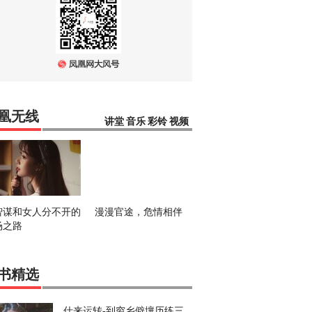
凰无线
讲堂
音乐
彩铃
视频
智谋和女人分不开的
漫漫官途，危情相伴
场之路
书精选
仕来运转-到穷乡僻壤历练三