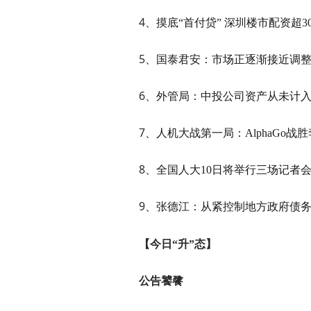
4
、摸底“首付贷”
深圳楼市配资超
3
5
、国泰君安：市场正逐渐接近调
6
、外管局：中投公司资产从未计
7
、人机大战第一局：AlphaGo
战胜
8
、全国人大10
日将举行三场记者
9
、张德江：从紧控制地方政府债
【今日“升”态】
公告饕餮