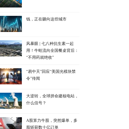
钱，正在砸向这些城市
风暴眼 | 七八种抗生素一起
用！牛蛙流向全国餐桌背后：
“不用药就绝收”
“易中天”回应“美国光模块禁
令”传闻
大逆转，全球拼命建核电站，
什么信号？
A股算力牛股，突然爆单，多
股斩获数十亿订单