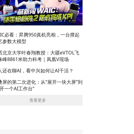
世界人工智能大会：AI开始干活了，但到底干的怎么样？萌新闯WAIC
AIC必看：昇腾950真机亮相，一台撑起
亿参数大模型
话北京大学叶春翔教授：大疆eVTOL飞
珠峰8861米助力科考｜凤凰V现场
人还在聊AI，看中兴如何让AI干活？
叠屏的第二次进化：从“展开一块大屏”到
展开一个AI工作台”
查看更多