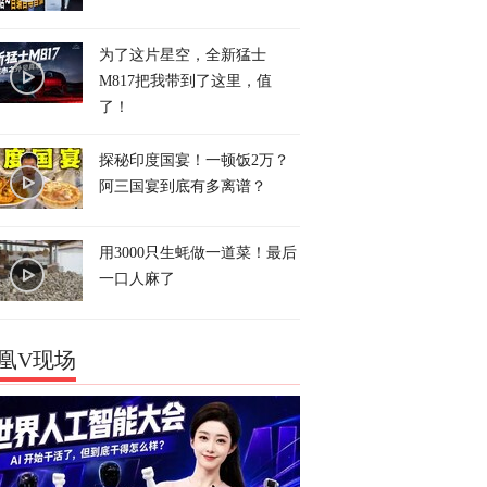
为了这片星空，全新猛士
M817把我带到了这里，值
了！
探秘印度国宴！一顿饭2万？
阿三国宴到底有多离谱？
用3000只生蚝做一道菜！最后
一口人麻了
凰V现场