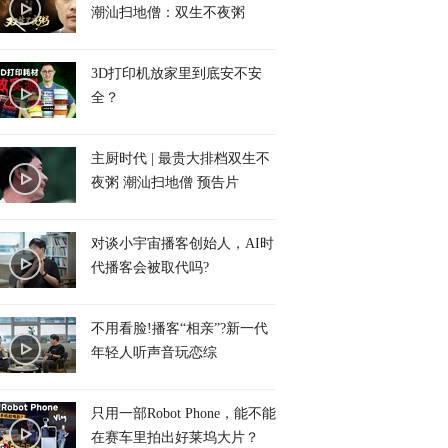
潮汕扫地僧：双生不夜粥
3D打印机放家里到底安不安
全？
主厨时代 | 最贵大排档双生不
夜粥 潮汕扫地僧 预告片
对谈小宇宙播客创始人，AI时
代播客会被取代吗?
不用看脸!播客“相亲”?新一代
年轻人听声音玩恋综
只用一部Robot Phone，能不能
在赛车里拍出好莱坞大片？