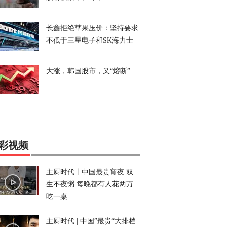
长鑫拒绝苹果压价：坚持要求
不低于三星电子和SK海力士
大涨，韩国股市，又“熔断”
彩视频
主厨时代丨中国最贵宵夜:双
生不夜粥 每晚都有人花两万
吃一桌
主厨时代 | 中国”最贵“大排档