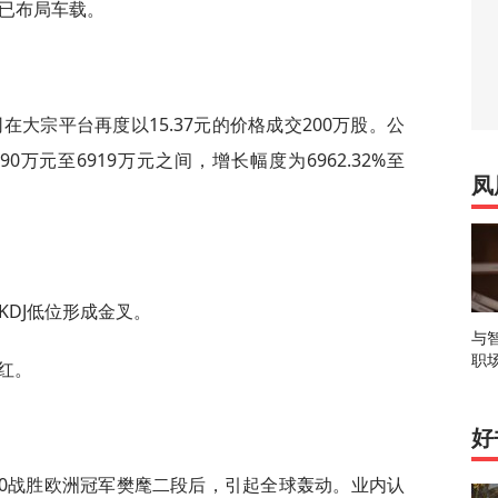
头已布局车载。
司在大宗平台再度以15.37元的价格成交200万股。公
0万元至6919万元之间，增长幅度为6962.32%至
凤
，KDJ低位形成金叉。
与
职
翻红。
好
5比0战胜欧洲冠军樊麾二段后，引起全球轰动。业内认