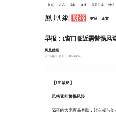
首页
资讯
视频
直播
凤凰卫视
财经
财经
>
正文
早报：1窗口临近需警惕风险
凤凰财经
2016年03月10日 06:44:49
【UP
策略】
风格紊乱
警惕风险
隔夜的大宗商品暴跌，让主板与创