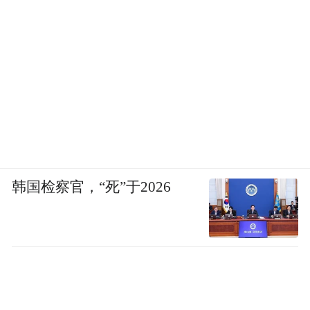
著回落，已用额度占比为0.65%；港股通昨日
净流入5.31亿元，环比上周五的4.57亿元小幅
提升，已用额度占比为5.06%。
千亿净投放未解资金“旱情” 后续流动性支持
值得期待
21日，央行继续加量实施逆回购操作，当日
韩国检察官，“死”于2026
公开市场操作实现资金净投放1200亿元，创
本月新高，但因缴税缴准、转债发行冻结资
金及临近季末机构出资谨慎等多种因素引发
的短期流动性紧张局面仍未见显著改善。市
场人士指出，季末前资金面压力尚存，预计