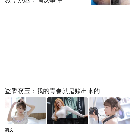
易处王剑被查一事属实，王剑属该处的高级
经理，主要从事债券二级市场交易。截至发
稿前，工行尚未就此事进行回应，王剑被查
的具体原因暂不清楚。市场消息指，王剑事
涉债券二级市场交易中的利益输送。
【数据篇】
盗香窃玉：我的青春就是赌出来的
沪股通净买入额显著下降
昨日沪股通净流入金额为0.85亿元，连续第
12日净流入，不过环比上周五的13.32亿元显
爽文