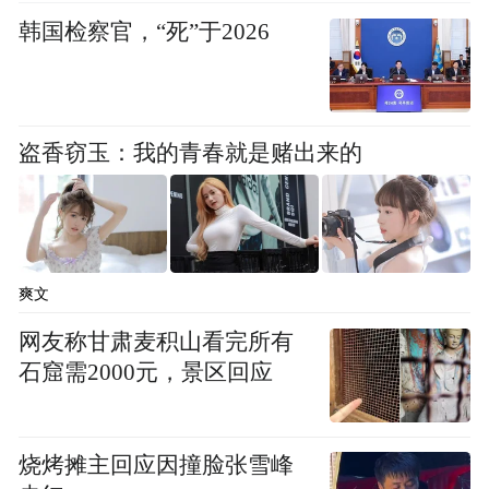
韩国检察官，“死”于2026
高现价产品存续期3年变5年险企吸金能力遇
“紧箍咒”
盗香窃玉：我的青春就是赌出来的
自昨日起，中国保监会规范中短期存续期人
身保险产品有关事项的通知正式实施，根据
通知，“中短期存续”的概念从3年扩大至5
爽文
年，对于此类产品的资本约束将更严格执
行，不达标的公司有3年过渡期。这意味着，
网友称甘肃麦积山看完所有
石窟需2000元，景区回应
过去用少量资本金就可以撬动大量保费的业
务模式受到的制约加强，客观上促使保险行
业的杠杆下降。这一新规将在何种程度上影
烧烤摊主回应因撞脸张雪峰
响保险公司的保费端和投资端还有待观察。