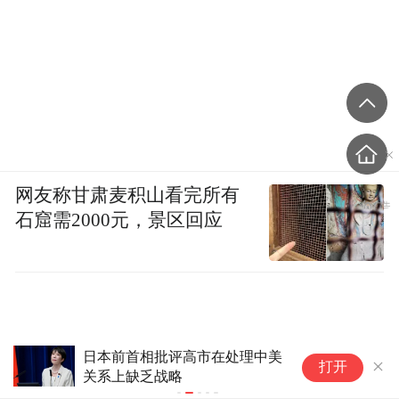
网友称甘肃麦积山看完所有
石窟需2000元，景区回应
日本前首相批评高市在处理中美
台
打开
关系上缺乏战略
豚