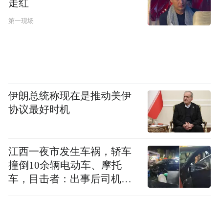
走红
第一现场
首季获准设155家分支机构券商正大举杀回
实体营业部
目前明显的趋势是，通过互联网开户“圈地”
伊朗总统称现在是推动美伊
协议最好时机
的券商，去年几乎没怎么扩张网点。但今年
的战略布局明显转向，从线上重回线下，大
举布局实体营业部。今年以来，不足3个月时
江西一夜市发生车祸，轿车
间，券商获准开设的分支机构累计达155家，
撞倒10余辆电动车、摩托
接近去年的7成。
车，目击者：出事后司机一
直坐车里
【公司篇】