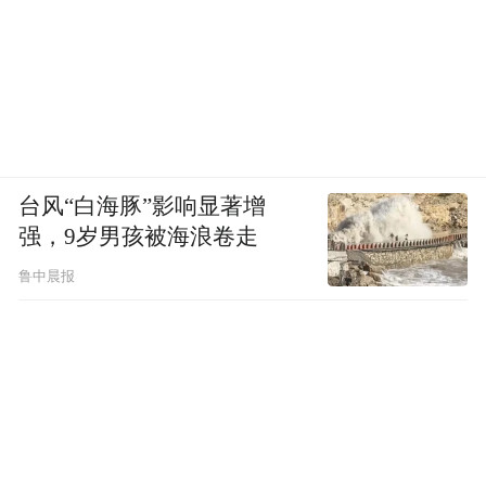
场。业内人士指出，涉及券商两融的相关政
策调整对提升市场信心、扭转悲观预期有较
大影响。
徐翔昔日心腹集体离职泽熙投资
台风“白海豚”影响显著增
强，9岁男孩被海浪卷走
宁波中百21日晚间发布的2015年年报显示，
鲁中晨报
披露了该公司泽熙系高管的最新动向。泽熙
投资高级研究员史振伟、研究副总监赵忆
波、研究员张冰、研究部经理徐正敏、市场
部副总监姚佳蓉，已于2016年3月8日终止在
泽熙投资的任职。一位接近泽熙投资的人士
称，能被派驻上市公司任职的泽熙员工，都