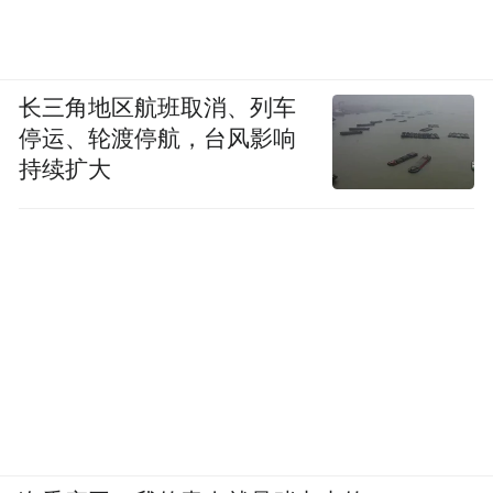
是徐翔的心腹。
长三角地区航班取消、列车
多家上市公司筹码趋于集中
停运、轮渡停航，台风影响
持续扩大
统计数据显示，有106家上市公司的股东户数
与2015年三季度相比有所下降。其中，股东
户数减少超过20%有15家；减少超过30%有6
家。依次为南兴装备减少39.49%、恒大高新
减少38.01%、特发信息减少35.06%、云投生
态减少34.25%、康耐特减少30.86%、顺发恒
业减少30.09%。