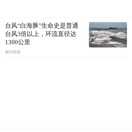
均较此前明显放量。
台风“白海豚”生命史是普通
资金：特大单成交促成周一大涨增量主来自
台风3倍以上，环流直径达
券商板块
1300公里
都市快报
3月21日讯增量资金进场，沪指成交额突破
3800亿元，创下猴年新高，推动股指整体上
涨2%。但两市资金流向并未出现大举主动买
入迹象，全天合计流入23亿元，四连阳走势
已出现。从成交来看，特大单成交净买入31
亿元，成为当日做多主力军，其余大单、中
单、小单等三个层次的成交均为净流出。根
据观测，沪指已经临近主要阻力区间，主要