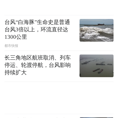
白云电器今日登陆上交所
台风“白海豚”生命史是普通
台风3倍以上，环流直径达
1300公里
白云电器今日登陆上交所。公司募集资金用
都市快报
于智能成套开关设备生产基地扩产技术改
长三角地区航班取消、列车
造、轨道交通智能化控制设备及系统技术改
停运、轮渡停航，台风影响
造、营销及服务网络技术改造、二次控制设
持续扩大
备与综合自动化系统技术改造及技术中心技
术改造项目，并补充流动资金和偿还银行贷
款。
新退市制度实施以来首例*ST博元因重大信披