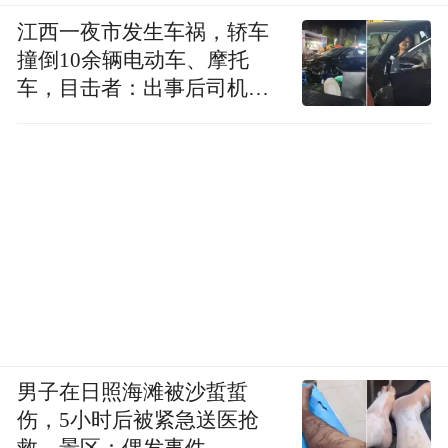
江西一夜市发生车祸，轿车
3月14日，停牌三个月的宝光股份披露重组预
撞倒10余辆电动车、摩托
车，目击者：出事后司机一
案，拟将拥有的全部资产、负债及业务以
直坐车里
4.57亿元转让给原控股股东宝光集团，同时
以2.65亿元现金收购李朝阳等四名自然人持
有的金石威视51%股权。据披露，拟置出资
产预估增值率为5%，拟置入资产增值率达到
748%。
国有大行员工被查料涉债券交易利益输送
男子在日照海滩被沙蜇蜇
伤，5小时后被紧急送医抢
通过有关渠道获得证实，工行金融市场部交
救，景区：偶发事件