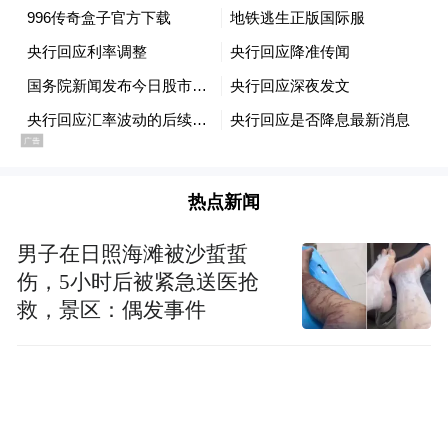
人脑工程相关上市公司的估值有望获得持续
提升，概念股值得重点关注。
“十三五”年增光伏发电逾1500万千瓦
热点新闻
光伏发电正步入快速发展期。国家能源局局
长努尔·白克力21日在“亚洲太阳能论坛”上表
男子在日照海滩被沙蜇蜇
伤，5小时后被紧急送医抢
示，“十三五”时期，中国每年将新增1500万
救，景区：偶发事件
抓牛股，快关注
—2000万千瓦的光伏发电。
复盘大师(微信号：fupan588)了！股民必读
的操盘策略都在这里了，带你走上炒股致富
的道路！