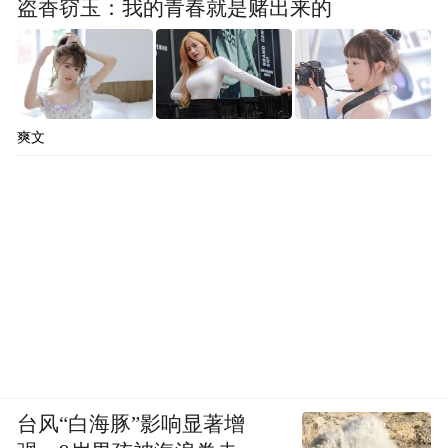
盗香窃玉：我的青春就是赌出来的
市场赚钱效应持续基金多主线布局反弹行情
分析人士认为，近期海内外政策信号与预期
爽文
之间出现的一系列正向预期差，催生了本轮
反弹。未来随着市场赚钱效应的持续，热点
板块有望进一步扩散，这也将有助于场外资
金的加速入市，借此推动行情向纵深延续。
市场反弹动力来自何方？
分析人士认为，包括货币政策保持宽松、人
台风“白海豚”影响显著增
民币汇率企稳、经济增速出现反弹迹象等短