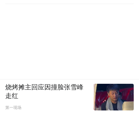
得注意的是，IF及IC远月合约涨幅均超过
4%，反映了向好的市场预期。他认为，整体
上看，目前指数向上走势良好，投资者可继
续逢回调做多。
转融资“降息”暖场增量资金入市可期
烧烤摊主回应因撞脸张雪峰
除了证金公司“降息”之外，此前多家券商已
走红
经开始不同程度地松绑两融业务。券商人士
第一现场
分析，在风险可控条件下，两融业务规模有
望扩大，场内杠杆将从迅速下调回归到平稳
上升的态势，适度提升杠杆有利于活跃市