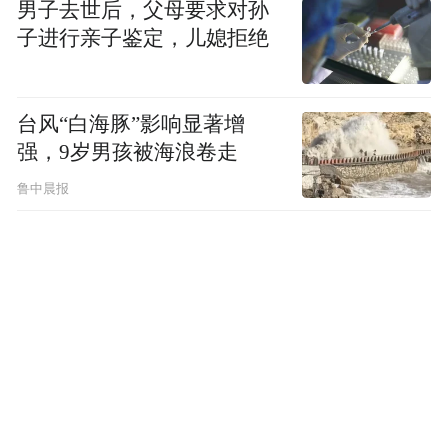
男子去世后，父母要求对孙
违法被终止上市
子进行亲子鉴定，儿媳拒绝
停牌近一年的*ST博元的命运终于揭晓。3月
台风“白海豚”影响显著增
21日，上交所决定*ST博元股票终止上市。
强，9岁男孩被海浪卷走
公司将于3月29日进入退市整理期，30个交易
鲁中晨报
日后将被摘牌。*ST博元是《关于改革完善
并严格实施上市公司退市制度的若干意见》
(《退市意见》)实施后，证券市场首家因触及
重大信息披露违法情形被终止上市的公司。
现有业务质地尚可宝光股份转型被疑“没必
要”