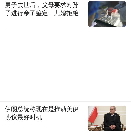
男子去世后，父母要求对孙
是来自5178点以来的下降趋势线，目测在
子进行亲子鉴定，儿媳拒绝
3050点附近。
【市场篇】
做多动能持续释放期指继续“思涨”
展望后市，方正中期期货期指分析师彭博表
示，昨日在利好消息下，证券股集体高开大
伊朗总统称现在是推动美伊
幅上涨，带动指数集体上行，上证指数一举
协议最好时机
突破3000点关口。股指期货也顺势上行，主
要股指期货品种近月合约涨幅均超过2%，值