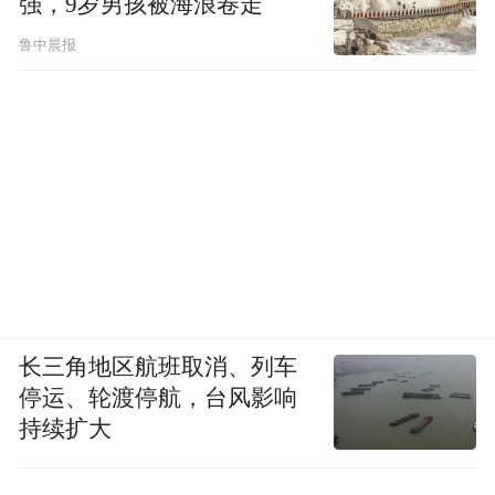
强，9岁男孩被海浪卷走
期宏观信号刺激市场风险偏好提升，是近期
鲁中晨报
市场反弹的主要动力来源。
投资早餐，大势解读，牛股捕捉，每日早八
点，尽在微信号【凤凰证券 】或者
【ifengstock】。
分析A股走势，解读明日走势，请关注微信号
【复盘大师】或【fupan588】
长三角地区航班取消、列车
停运、轮渡停航，台风影响
持续扩大
大“钱”世界，踏牛而行，请看微信号【A股情
报】或 【aguqingbao】