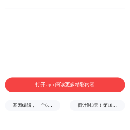
工信部部长苗圩21日在中国发展高层论坛上
表示，围绕大力实施“中国制造2025”，工信
部正在抓紧编制11个配套的规划，谋划未来
3-5年工作。
五部门要求金
融支持养老服务业加快发展
打开 app 阅读更多精彩内容
为进一步创新金融产品和服务，促进养老服
务业加快发展，支持供给侧结构性改革，人
基因编辑，一个6岁女孩之死
倒计时3天！第18届影响世界华人盛典即将启幕
民银行、民政部、中国银监会、中国证监
会、中国保监会日前联合印发《关于金融支