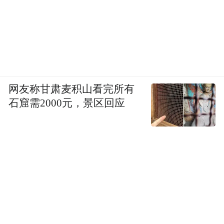
央行将继续通过公开市场操作或其他渠道给
予流动性支持，进一步的资金投放值得期
待，流动性紧张局面料不会持续太久。
沪深两市成交年内首破9000亿初夏“躁动”不
网友称甘肃麦积山看完所有
宜过度
石窟需2000元，景区回应
在两市普涨的同时，成交量也继续放大，两
市成交额年内首度突破9000亿元。本周一沪
深两市合计成交9036.38亿元，创下了2015年
12月23日以来的新高。其中，沪市成交
3808.26亿元，深市合计成交5228.12亿元，