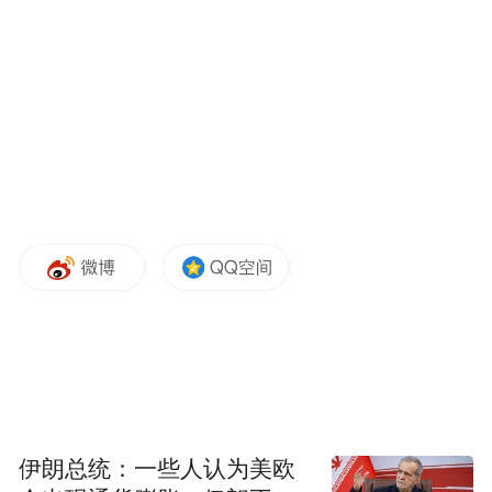
持养老服务业加快发展的指导意见》。力争
到2025年，基本建成覆盖广泛、种类齐全、
功能完备、服务高效、安全稳健，与我国人
口老龄化进程相适应，符合小康社会要求的
金融服务体系。
《意见》要求，金融业要充分认识做好养老
领域金融服务对于加快养老服务业发展和实
现自身转型升级的重要意义，增强战略意
识，优化业务布局，大力推动组织、产品和
服务创新，不断满足社会日益增长的多层
次、多样化养老领域金融服务需求，提升居
伊朗总统：一些人认为美欧
民养老财富储备和养老服务支付能力，实现