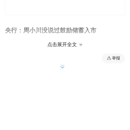
央行：周小川没说过鼓励储蓄入市
点击展开全文
央行：日前，有媒体称周小川希望鼓励储蓄
举报
进入股市。这是曲解和误读。2月G20会议
上，周小川说的是通过资本市场股本融资能
够使储蓄中更大比例进行股本融资。股本投
资和投资股市是不同概念，通篇讲话看不到
任何“鼓励储蓄入市”的字眼。
苗圩：正抓紧编制“中国制造2025”配套规划