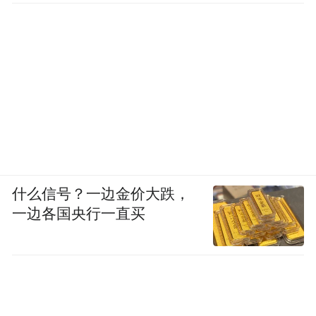
要应用于电梯、工程机械、海洋工程、港口
码头、物流仓储等行业。2009年至2011年，
根据中国电梯协会统计，公司在电梯用钢丝
绳市场的占有率分别为19.58%、19.04%和
19.74%，2010年和2011年公司排名电梯用钢
丝绳市场首位。在起重用钢丝绳领域，公司
与中联重科、三一重工等具有全球影响力的
工程机械制造企业保持良好的长期合作关
什么信号？一边金价大跌，
系。
一边各国央行一直买
【公司新闻篇】