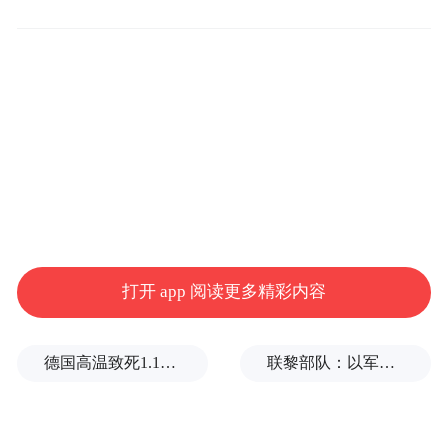
增长重要动力】
30日，国家主席习近平同捷克总统泽曼在布
拉格共同出席中捷经贸合作圆桌会。习近平
发表题为《传承友谊，继往开来，开启中捷
经贸合作新时代》的重要讲话，强调中捷两
国经贸合作有很多利益契合点，双方要增进
协调配合，加强优势对接，创新合作模式，
打开 app 阅读更多精彩内容
发挥比较优势，推动中捷经贸合作发展。习
近平强调，当前，世界经济正处于深度调整
期，形势复杂多变。中国经济发展进入新常
德国高温致死1.19万人，为2016年来最高纪录
联黎部队：以军单日向黎发射113枚炮弹
态，但经济发展长期向好的基本面没有改
变。中国依然是而且仍将是全球经济增长重