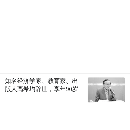
41.67亿元，同比增长133.90%；基本每股收
益0.80元；并拟向全体股东每10股派现1元
（含税）。公司表示，2015年公司始终保持
坚定的政治立场，主动调整转变，经受住了
市场的考验，也较好地把握了资本市场发展
带来机遇。全司以战略规划为导向，以客户
为中心，积极推进公司的客户策略、行业策
略、区域策略和国际化策略，在更高层次、
知名经济学家、教育家、出
更宽范围为实体经济转型发展及客户多元化
版人高希均辞世，享年90岁
的理财需求提供更优质的服务，报告期内公
司取得历史最好经营业绩。
分业务来看，公司2015年度证券及期货经纪