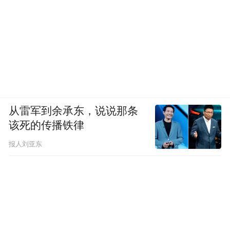
据财政部3月30日消息，财政部公布2015年和
2016年地方政府一般债务余额情况表以及
2015年和2016年地方政府专项债务余额情况
表。数据显示，2016年末地方政府一般债务
余额限额为107072.40亿元，专项债务余额限
额64801.90亿元。因此，2016年末地方政府
从雷军到余承东，说说那条
该死的传播铁律
债务余额限额约为17.2万亿元。
报人刘亚东
【知情人士：中国金融监管机构改革提速 最
快或于今年夏天推出】
外媒援引知情人士称，中国金融监管机构改