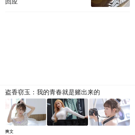
回应
市交易，公司证券简称为“赛福天”，证券代
码为“603028”。本次拟公开发行股票不超过
5,520万股，不低于发行后总股本的25%。本
次发行全部为新股发行，原股东不公开发售
股份。公司发行价4.26元，发行市盈率22.94
倍，发行市净率2.09倍。
【公司简介】
盗香窃玉：我的青春就是赌出来的
公司是国内主要特种钢丝绳生产企业，主营
业务为特种钢丝绳与索具的研发、生产和销
售；主要产品为电梯用钢丝绳、起重用钢丝
绳、钢丝绳索具和合成纤维吊装带索具，主
爽文