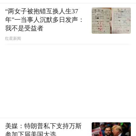
扣除去年上半年已经持有的ETF，国家队在
“两女子被抱错互换人生37
去年下半年增持的ETF价值585亿元。去年股
年”一当事人沉默多日发声：
市动荡期间，中国证券金融股份有限公司(简
我不是受益者
称证金公司)和中央汇金投资有限责任公司(中
红星新闻
央汇金)出手救市，据上市公司三季报披露，
其持有的股票市值达万亿元级别。不过，国
家队当时买入ETF的情况只在3月下旬基金年
报披露之后才为人所知(基金只在年报、中报
披露持有人情况).
【无锡宏盛与上海来伊份两家公司首发申请
过会】
美媒：特朗普私下支持万斯
参加下届美国大选