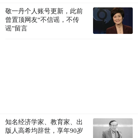
敬一丹个人账号更新，此前
【发改委安排1亿资金支持西部大开发重点项
曾置顶网友“不信谣，不传
目前期工作】
谣”留言
据发改委网站30日消息，近日，国家发展改
革委下达《2016年西部大开发重点项目前期
工作专项补助中央预算内投资计划》，安排1
亿元专项补助资金支持西部12省(自治区、直
辖市)和新疆生产建设兵团开展西部大开发重
点项目前期工作。为有效解决西部大开发重
大项目储备不足问题，自2012年起，国家发
知名经济学家、教育家、出
展改革委每年在中央预算内投资中安排1亿
版人高希均辞世，享年90岁
元，作为西部大开发重点项目前期工作专项