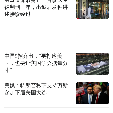
预算收入预算的说明》，其中提到：2016
被判刑一年，出狱后发帖讲
年，证券交易印花税预算数为1650亿元，比
述接诊经过
2015年执行数减少826.15亿元，下降33.4%。
主要根据股票市场交易额预计情况以及证券
交易印花税全额纳入中央收入因素测算。
【社保基金顶层设计方案出台 料年内或新增
中国5招齐出，“要打疼美
国，也要让美国学会掂量分
300亿入市】
寸”
“条例的出台为社保基金统筹管理社会养老资
美媒：特朗普私下支持万斯
参加下届美国大选
金提供了制度安排，这是一个重大突破。”3
月29日，有知情人士对21
世
纪
经济报道记
者说，“如果把全部社保基金和地方养老基金