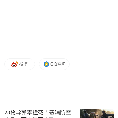
要动力，中国稳定和发展是对世界的巨大贡
献。中国提出的“一带一路”倡议契合了和
平、发展、合作、共赢的时代主题。捷克是
丝绸之路经济带沿线重要国家，两国面临巨
大发展机遇。
【国务院：部署推进上海加快建设科技创新
中心】
国务院总理李克强3月30日主持召开国务院常
务会议，决定新设一批国家自主创新示范
区，部署推进上海加快建设科技创新中心。
28枚导弹零拦截！基辅防空