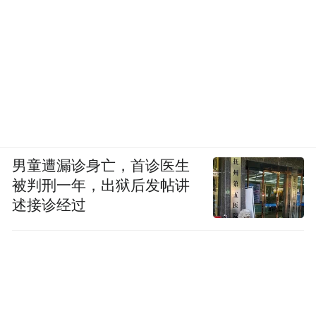
信贷管理模式和产品创新、加大对新消费重
点领域金融支持、改善优化消费金融发展环
境等方面提出了一系列金融支持新消费领域
的细化政策措施。《意见》提出，加快推进
消费信贷管理模式和产品创新。鼓励银行业
金融机构探索运用互联网等技术手段开展远
程客户授权，实现消费贷款线上申请、审批
男童遭漏诊身亡，首诊医生
和放贷。合理确定消费贷款利率水平，优化
被判刑一年，出狱后发帖讲
绩效考核机制，突出整体考核，推行尽职免
述接诊经过
责制度。创新消费信贷抵质押模式，开发不
同首付比例、期限和还款方式的信贷产品，
推动消费信贷与互联网技术相结合。加大对
养老家政健康消费、信息和网络消费、绿色