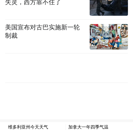
会议指出，促进创新发展，是推进结构性改
失灵，西方靠不住了
革尤其是供给侧结构性改革，实施创新驱动
发展战略，推动大众创业、万众创新，发展
美国宣布对古巴实施新一轮
新经济、培育新动能、改造提升传统动能的
制裁
关键之举。要以先行先试重点突破，形成增
长新亮点、发展新优势。会议确定，在现有
11个国家自主创新示范区基础上，再新设河
南郑洛新、山东半岛、辽宁沈大3个国家自主
创新示范区，促进涌现更多创新活跃、特色
突出的升级发展新“尖兵”。同时会议决定，
采取新模式，用3年时间在上海系统推进全面
创新改革试验，建设综合性国家科学中心，
探索在鼓励创业创新的普惠税制、投贷联动
等金融服务模式创新、股权托管交易市场、