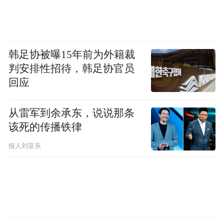
比喻成一个”大基金“的话，在之前的投资顾
问委员会中，管理水平参差不齐。”上述知情
人士强调，在《条例》出台前，地方社会养
韩足协被曝15年前为外籍裁
老基金是多头管理，并没有赋予社保基金管
判安排性招待，韩足协官员
理权。而在顶层架构搭建完毕后，将为未来
回应
地方养老基金委托专业机构投资铺好基石。
此外，南方基金基金经理黄俊表示，《条
从雷军到余承东，说说那条
该死的传播铁律
例》中值得关注的是，明确了各参与人的法
律责任，传递出了社保基金以保值增值为第
报人刘亚东
一要务的信息。“根据社保基金增速(新增
3000亿)和股票配置比例(约8%)，预计2016年
会有200亿-300亿新增资金入市。”