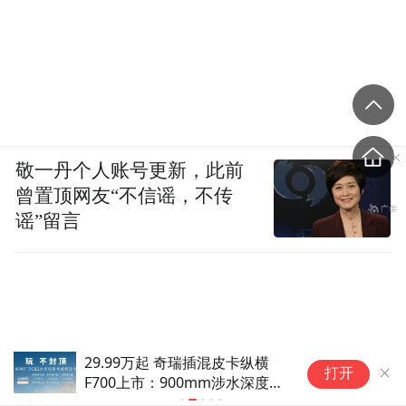
业务实现营业收入54.33亿元，同比增长
126.23%，毛利率为56.47%，同比增加9.15
个百分点；证券自营业务实现营业收入23.63
亿元，同比增长76.00%，毛利率为68.16%，
同比增加8.96个百分点；投资银行业务、资
敬一丹个人账号更新，此前
产管理业务则分别实现营业收入10.71亿元和
曾置顶网友“不信谣，不传
25.12亿元，同比分别增长114.18%和
谣”留言
124.74%；海外业务营业收入为1.96亿元，同
比增长276.18%。
【共达电声遭一心资本减持5%】
“中国蔬菜之乡”寿光遭遇持续高
反
打开
温，最高达41.8℃！记者实探蔬
星
菜大棚感觉像进“蒸笼”，有村民