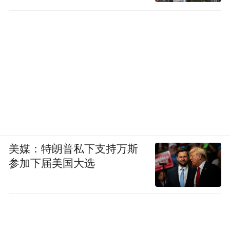
家名为梧桐树投资平台有限责任公司（下称
“梧桐树公司”）持有交行7.95亿股，位列交行
第八大股东，持股比例达到1.07%，而在去年
三季度末，该公司尚未进入交行前十大股东
名录中。
同样的，梧桐树公司还出现在浦发银行前十
大股东名录中，其以3.15%的持股比例位列浦
美媒：特朗普私下支持万斯
发银行第七大股东，持股数达6.20亿股。
参加下届美国大选
工行和中行的年报也显示，梧桐树投资持有
工行A股14.2078亿股、中行A股10.6005亿
股，持股比例分别为0.4%、0.36%。同样，