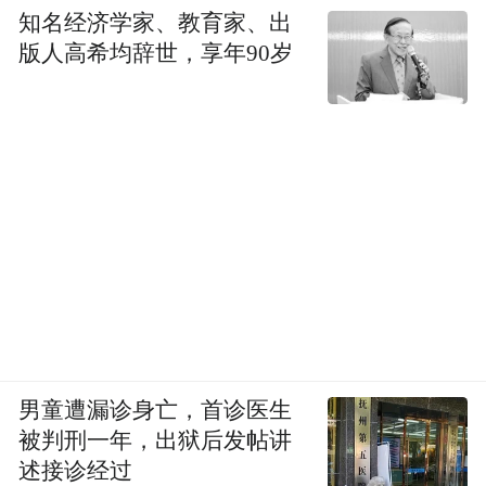
何？】
知名经济学家、教育家、出
版人高希均辞世，享年90岁
最新的年报显示，外汇局旗下的投资平台“梧
桐树”现身工行、中行、交行、浦发等前十大
股东。这只“国家队”投资银行股的性质，与
汇金公司和证金公司有什么区别？
随着本周交通银行、浦发银行等陆续公布
2015年度业绩报告，一家神秘的公司再度出
现在公众视野。
男童遭漏诊身亡，首诊医生
被判刑一年，出狱后发帖讲
根据交行的业绩报告显示，截至去年底，一
述接诊经过