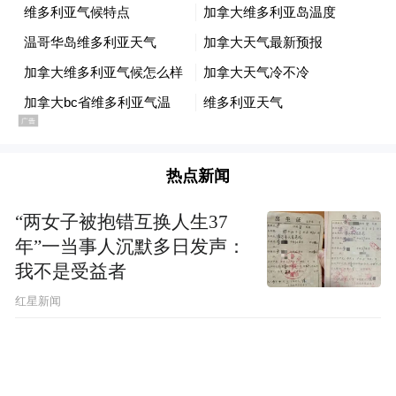
新型产业技术研发组织、简化外资创投管理
等方面开展先行先试，实施一批攻克关键共
性技术、解决“卡脖子”瓶颈的重大战略项
目，持续释放改革红利。
热点新闻
【财政部：2016年中央本级支出预算增长
7%】
“两女子被抱错互换人生37
年”一当事人沉默多日发声：
我不是受益者
2016年中央本级支出预算数27355亿元，比
红星新闻
2015年执行数增加1800.34亿元，增长7%。
如加上使用以前年度结转资金659亿元，预算
数为28014亿元。2016年中央一般公共预算