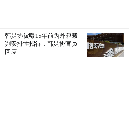
革提速，最快或于今年夏天推出。在此次改
革中，中国央行将寻求掌握宏观审慎监管的
主导权。其中一位知情人士表示，目前更倾
韩足协被曝15年前为外籍裁
向于参照英国央行系统的金融监管架构。
判安排性招待，韩足协官员
回应
【基金年报基本出齐 国家队持有ETF情况全
揭秘】
基金年报今天已基本出齐。数据显示，截至
去年末，国家队(证金公司和中央汇金)出现在
14只ETF的持有人名单之中，以当时的基金
净值计算，其持有的ETF净值合计677亿元。