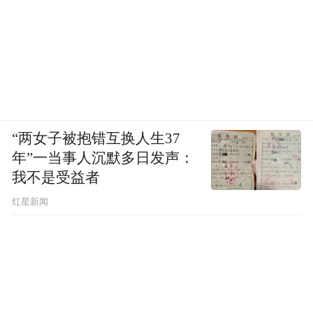
去年三季度末该公司未进入前十名录。
【景嘉微3月31日创业板上市（附机构定位
分析）】
“两女子被抱错互换人生37
年”一当事人沉默多日发声：
据深圳交易所公告，景嘉微（300474）人民
我不是受益者
币普通股股票将于2016年3月31日（周四）起
红星新闻
在深交所创业板上市。公司证券简称为“景嘉
微”，证券代码为“300474”。公司人民币普通
股股份总数为13350万股，其中首次公开发行
为3350万股。公司发行价为13.64元，发行市
盈率为21.25倍。