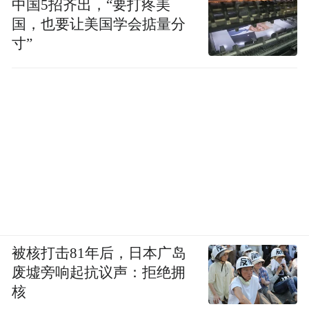
暴风科技3月30日晚间公告，股东北京和谐成
中国5招齐出，“要打疼美
国，也要让美国学会掂量分
长投资中心披露减持计划。其持有的公司股
寸”
票2156万（占总股本7.84%）将于3月31日解
除限售上市流通。其计划在二十四个月内，
通过竞价交易、大宗交易或其他方式减持上
述股份。
【兴业证券2015年净利润41.67亿同比增长
1.3倍】
被核打击81年后，日本广岛
兴业证券3月30日晚间披露年报显示，公司
废墟旁响起抗议声：拒绝拥
2015年度实现营业收入115.41亿元，同比增
核
长105.75%；归属于母公司股东的净利润