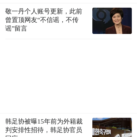
1.21和1.63亿元，对应新股发行摊薄后EPS为
敬一丹个人账号更新，此前
0.78、0.91和1.22元，参考集成电路和军工上
曾置顶网友“不信谣，不传
市公司，给予16年40-50估值，对应16年合理
谣”留言
的价格在31.2-39元。若按照公司拟募资金额
计算，加入各种发行费用，足额募集最低需
要45727万元，按照发行股本3350万股，足
额募集的最低发行价约为13.64元。
【赛福天3月31日上交所上市发行价4.26元】
据上交所公告，江苏赛福天钢索股份有限公
韩足协被曝15年前为外籍裁
司3月31日（周四）起将在上海证券交易所上
判安排性招待，韩足协官员