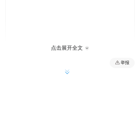
点击展开全文
举报
欧美股市方面，继续昨天美联储声明称“加息
宜谨慎”后股市大涨，今日欧美股市再度收
高。
【宏观政策篇】
【习近平：中国依然是而且仍将是全球经济