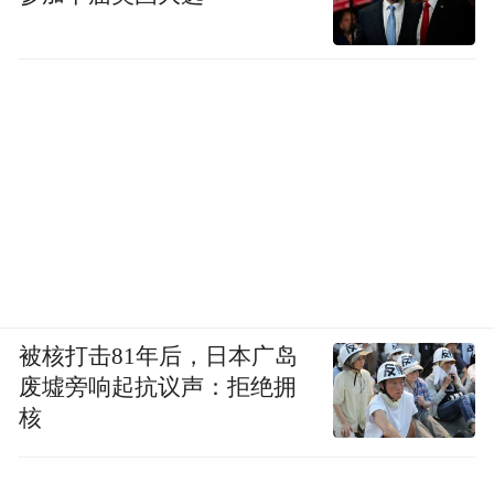
证监会30日晚间消息，无锡宏盛换热器制造
股份有限公司、上海来伊份股份有限公司首
发申请获通过。
【央行和银监会发文加大对新消费领域金融
支持】
据央行3月30日消息，经国务院同意，日前人
被核打击81年后，日本广岛
民银行、银监会联合印发《关于加大对新消
废墟旁响起抗议声：拒绝拥
费领域金融支持的指导意见》(银发〔2016〕
核
92号，以下简称《意见》)。《意见》从积极
培育发展消费金融组织体系、加快推进消费