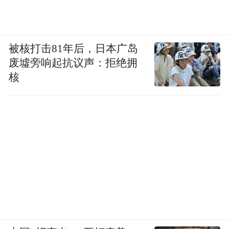
8.43%；客座率为80.5% ，比上年同期增加
1.1个百分点；飞机利用率为每日9.63小时，
比上年同期增加0.05小时。报告期内，集团
被核打击81年后，日本广岛
营业成本总额为913.82亿元，比上年同期减
废墟旁响起抗议声：拒绝拥
核
少37.69亿元，下降3.96%。集团的主营业务
成本为901.11亿元，比上年同期减少38.74亿
元，下降4.12%。报告期内集团航油成本为
262.74亿元，比上年同期下降30.36% ，主要
原因是国际原油价格持续下跌。
【暴风科技股东和谐成长披露减持计划】