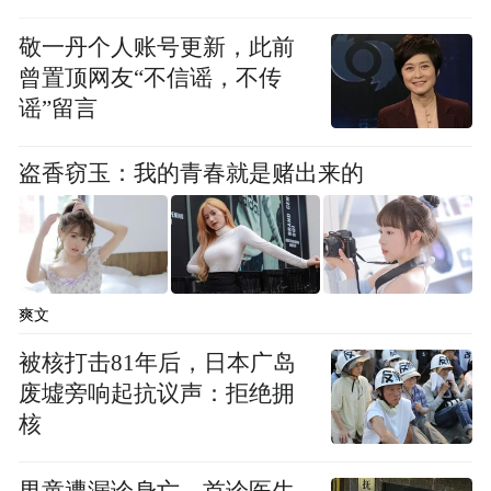
收入预算数为70570亿元，比上年执行数(同
敬一丹个人账号更新，此前
口径调整后，下同)增长2.2%，主要根据年度
曾置顶网友“不信谣，不传
经济发展、价格水平以及营改增等税制改革
谣”留言
因素预计。个人所得税预算数为5680亿元，
比2015年执行数增加509.11亿元，增长
盗香窃玉：我的青春就是赌出来的
9.8%。主要根据城镇居民收入预计增长情况
等因素测算。
爽文
【2016年证券交易印花税预算1650亿 较
被核打击81年后，日本广岛
2015年降33.4%】
废墟旁响起抗议声：拒绝拥
核
财政部今日发布《关于2016年中央一般公共
男童遭漏诊身亡，首诊医生