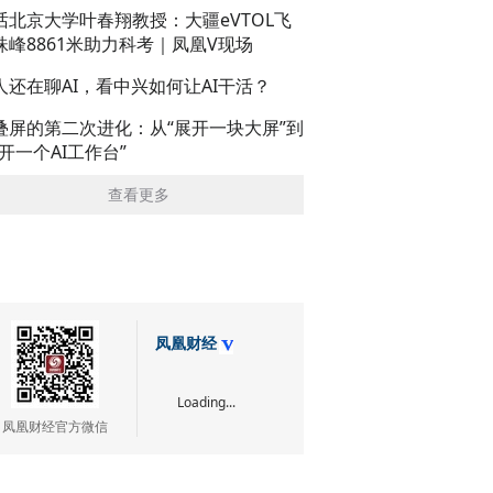
话北京大学叶春翔教授：大疆eVTOL飞
珠峰8861米助力科考｜凤凰V现场
人还在聊AI，看中兴如何让AI干活？
叠屏的第二次进化：从“展开一块大屏”到
展开一个AI工作台”
查看更多
凤凰财经
Loading...
凤凰财经官方微信