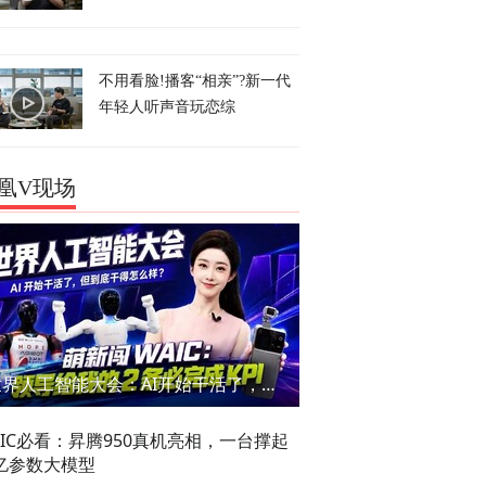
不用看脸!播客“相亲”?新一代
年轻人听声音玩恋综
凰V现场
世界人工智能大会：AI开始干活了，但到底干的怎么样？萌新闯WAIC
AIC必看：昇腾950真机亮相，一台撑起
亿参数大模型