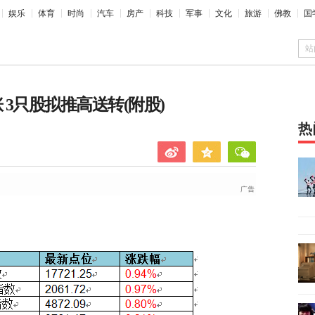
娱乐
体育
时尚
汽车
房产
科技
军事
文化
旅游
佛教
国
站
 3只股拟推高送转(附股)
热