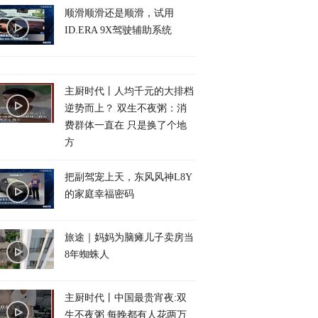
顺滑顺滑还是顺滑，试用
ID.ERA 9X驾驶辅助系统
主厨时代丨人均千元的大排档
逆势而上？ 双生不夜粥：消
费群体一直在 只是换了个地
方
把副驾宠上天，东风风神L8Y
的家庭幸福密码
旅途｜妈妈为脑瘫儿子卖房当
8年蜘蛛人
主厨时代丨中国最贵宵夜:双
生不夜粥 每晚都有人花两万