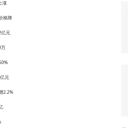
上涨
品价格降
2亿元
0万
0%
5亿元
2.2%
亿
%