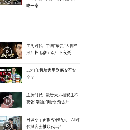
吃一桌
主厨时代 | 中国”最贵“大排档
潮汕扫地僧：双生不夜粥
3D打印机放家里到底安不安
全？
主厨时代 | 最贵大排档双生不
夜粥 潮汕扫地僧 预告片
对谈小宇宙播客创始人，AI时
代播客会被取代吗?