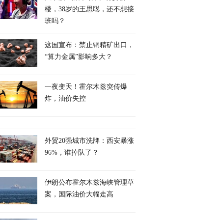
楼，38岁的王思聪，还不想接
班吗？
这国宣布：禁止铜精矿出口，
“算力金属”影响多大？
一夜变天！霍尔木兹突传爆
炸，油价失控
外贸20强城市洗牌：西安暴涨
96%，谁掉队了？
伊朗公布霍尔木兹海峡管理草
案，国际油价大幅走高