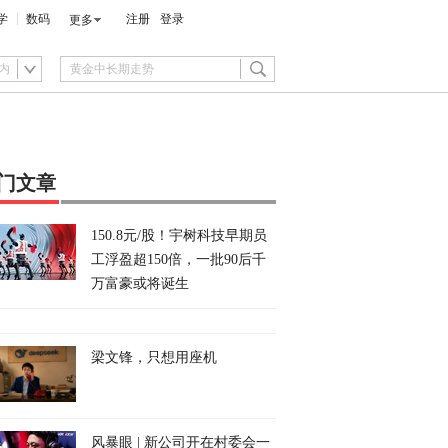
学
数码
注册
登录
更多
内
门文章
150.8元/股！宇树科技早期员
工浮盈超150倍，一批90后千
万富豪或将诞生
梁文锋，只想用座机
风暴眼 | 新公司开在村委会一