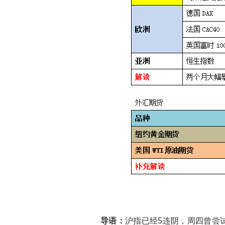
导语：
沪指已经5连阴，周四曾尝试