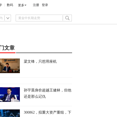
学
数码
注册
登录
更多
内
门文章
梁文锋，只想用座机
孙宇晨身价超越王健林，但他
还是那么记仇
300862，拟重大资产重组，下