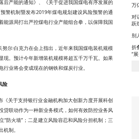
落后产能的通知》、《关于促进我国煤电有序发展的
万
预警机制暨发布2019年煤电规划建设风险预警的通
对
着能源局打出严控煤电行业产能组合拳，以保障我国
跃
别
折
长努尔·白克力在会上指出，近年来我国煤电装机规模
“
显现。预计今年新增装机规模将超五千万千瓦。如果
电行业将会变成现在的钢铁和煤炭行业。
风险
布《关于支持银行业金融机构加大创新力度开展科创
投贷联动作为一种新业务模式，如何有效防控业务风
立“防火墙”；二是建立风险容忍和风险分担机制；三
出机制。