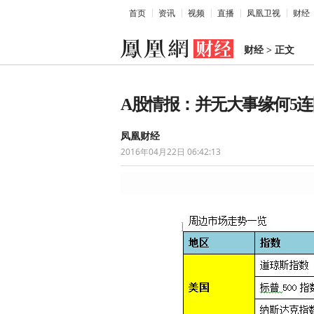
首页
资讯
视频
直播
凤凰卫视
财经
财经
>
正文
A股情报：并无大事缘何5连阴
凤凰财经
2016年04月22日 06:42:13