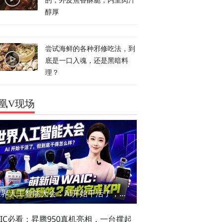
的，外皮焦香酥脆，内里肉汁
醇厚
尝试海鲜的各种邪修吃法，到
底是一口入魂，还是黑暗料
理？
凰V现场
世界人工智能大会：AI开始干活了，但到底干的怎么样？萌新闯WAIC
AIC必看：昇腾950真机亮相，一台撑起