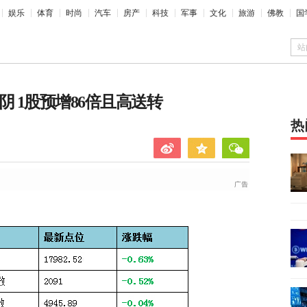
娱乐
体育
时尚
汽车
房产
科技
军事
文化
旅游
佛教
国
站
 1股预增86倍且高送转
热