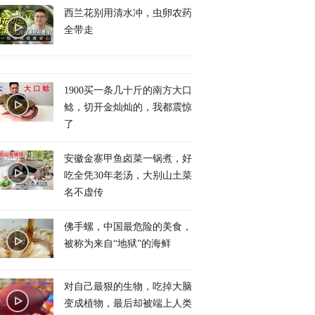
西兰花别用清水冲，虫卵农药
全带走
1900买一条几十斤的南方大口
鲶，切开金灿灿的，我都震惊
了
安徽金寨甲鱼卤菜一锅煮，好
吃全凭30年老汤，大别山土菜
名不虚传
佛手螺，中国最危险的美食，
被称为来自“地狱”的海鲜
对自己最狠的生物，吃掉大脑
变成植物，最后却被端上人类