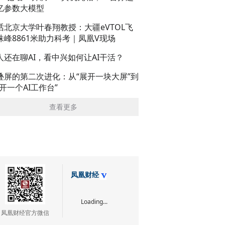
亿参数大模型
话北京大学叶春翔教授：大疆eVTOL飞
珠峰8861米助力科考｜凤凰V现场
人还在聊AI，看中兴如何让AI干活？
叠屏的第二次进化：从“展开一块大屏”到
展开一个AI工作台”
查看更多
凤凰财经
Loading...
凤凰财经官方微信