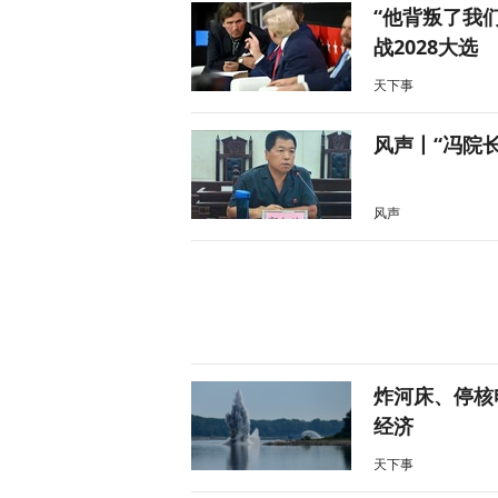
“他背叛了我
战2028大选
天下事
风声丨“冯院
风声
炸河床、停核
经济
天下事