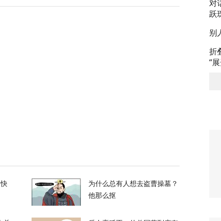
对
谈最新细节曝光
跃
别
23
折
“
呛到辣眼睛！昆明黄磷泄漏燃烧，迷雾里的24小时
63
车制造被“卡脖子”？美军又一致命软肋曝光
2
的快
为什么总有人想去盗曹操墓？
他那么抠