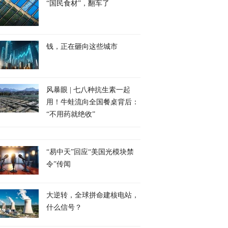
“国民食材”，翻车了
钱，正在砸向这些城市
风暴眼 | 七八种抗生素一起
用！牛蛙流向全国餐桌背后：
“不用药就绝收”
“易中天”回应“美国光模块禁
令”传闻
大逆转，全球拼命建核电站，
什么信号？