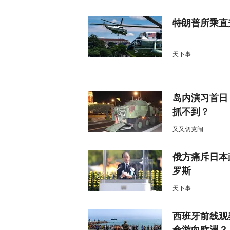
特朗普所乘直
天下事
岛内演习首日
抓不到？
又又切克闹
俄方痛斥日本
罗斯
天下事
西班牙前线观
命游向欧洲？