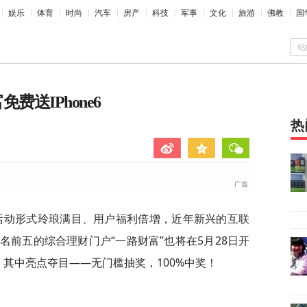
娱乐
体育
时尚
汽车
房产
科技
军事
文化
旅游
佛教
国
站
送IPhone6
热
活动形式玲琅满目、用户福利倍增，近年新兴的互联
前五的综合理财门户“一路财富”也将在5月28日开
其中亮点夺目——无门槛抽奖，100%中奖！