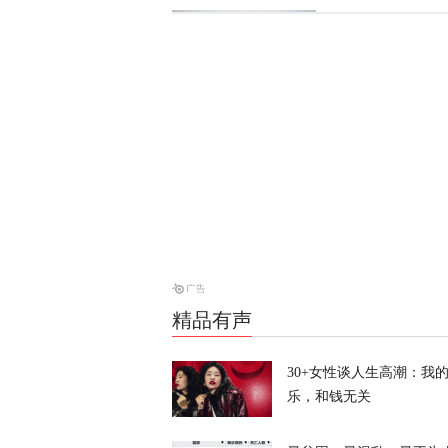
伊朗与阿曼会
天下事
风暴眼 | 
风暴眼
战斗机和装甲
天下事
精品有声
30+女性谈人生高潮：我
乐，和钱无关