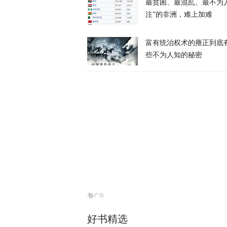
最贫困、最混乱、最不为
消息人士：对
注”的非洲，难上加难
富有统治权术的雍正到底
天下事
些不为人知的秘密
昨晚一枚导弹
亡
天下事
当庭悔过？持
为”
天下事
特朗普、鲁比
内容
好书精选
天下事