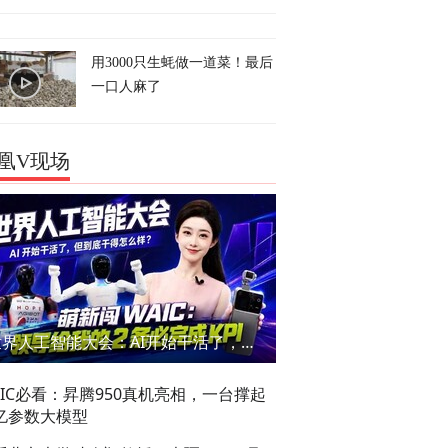
用3000只生蚝做一道菜！最后
一口人麻了
凰V现场
世界人工智能大会：AI开始干活了，但到底干的怎么样？萌新闯WAIC
AIC必看：昇腾950真机亮相，一台撑起
亿参数大模型