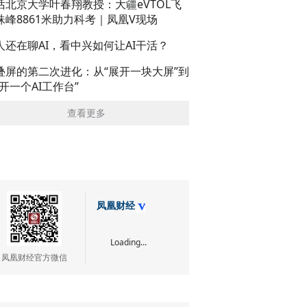
话北京大学叶春翔教授：大疆eVTOL飞
珠峰8861米助力科考｜凤凰V现场
人还在聊AI，看中兴如何让AI干活？
叠屏的第二次进化：从“展开一块大屏”到
展开一个AI工作台”
查看更多
凤凰财经
Loading...
凤凰财经官方微信