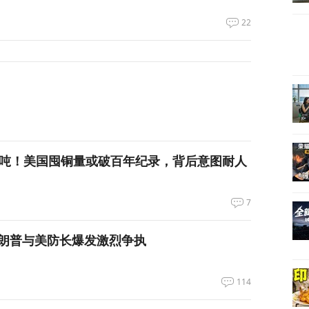
22
万吨！美国囤铜量或破百年纪录，背后意图耐人
7
朗普与美防长爆发激烈争执
114