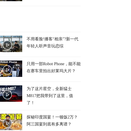
不用看脸!播客“相亲”?新一代
年轻人听声音玩恋综
只用一部Robot Phone，能不能
在赛车里拍出好莱坞大片？
为了这片星空，全新猛士
M817把我带到了这里，值
了！
探秘印度国宴！一顿饭2万？
阿三国宴到底有多离谱？