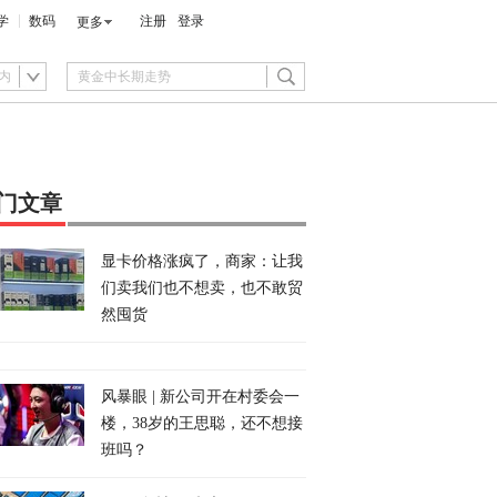
学
数码
注册
登录
更多
内
门文章
显卡价格涨疯了，商家：让我
们卖我们也不想卖，也不敢贸
然囤货
风暴眼 | 新公司开在村委会一
楼，38岁的王思聪，还不想接
班吗？