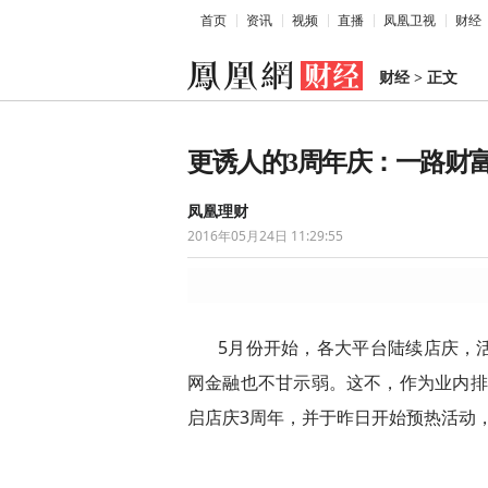
首页
资讯
视频
直播
凤凰卫视
财经
财经
>
正文
更诱人的3周年庆：一路财富免费
凤凰理财
2016年05月24日 11:29:55
5月份开始，各大平台陆续店庆，
网金融也不甘示弱。这不，作为业内排名
启店庆3周年，并于昨日开始预热活动，