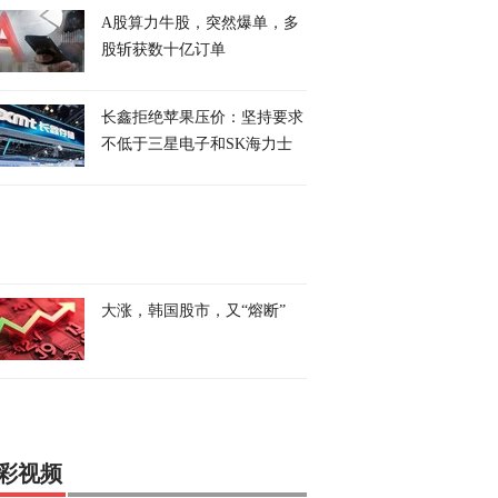
A股算力牛股，突然爆单，多
股斩获数十亿订单
长鑫拒绝苹果压价：坚持要求
不低于三星电子和SK海力士
大涨，韩国股市，又“熔断”
彩视频