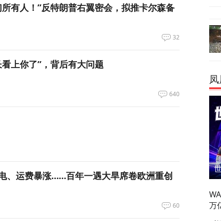
们所有人！”反特朗普右翼密会，拟推卡尔森备
32
长看上你了”，背后有大问题
凤
640
电、运费暴涨……百年一遇大旱席卷欧洲重创
W
万
60