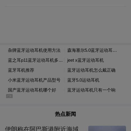
今年以来的震荡行情中跑赢市场核心指数，
源于基金所追踪的高成长指数——中证环保
产业指数。据Wind统计显示，中证环保产业
指数涵盖了沪深两市中优秀环保产业相关上
市公司。自2012年至2016年10月31日，中证
环保产业指数累计涨幅达80.12%，大幅超出
同期沪深300、深证100和上证综指等市场核
心指数的涨幅。特别是在市场核心指数均为
负收益的2013年，环保产业指数仍取得
31.73%的正收益，充分体现环保产业成长性
强、受政策和市场关注度高的特征。
热点新闻
值得一提的是，作为一只涵盖了沪深两市中
优秀环保产业相关上市公司的行业指数，中
伊朗称在阿巴斯港附近海域