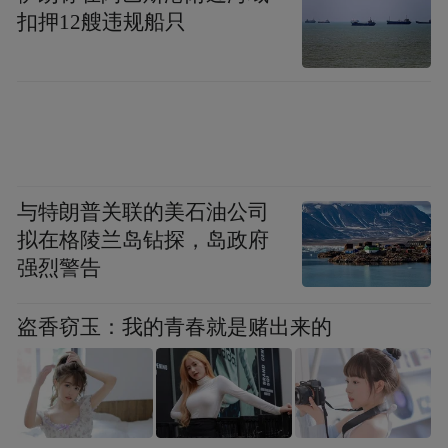
扣押12艘违规船只
证环保产业指数具有极高的行业代表性。据
资料显示，截至三季度末，中证环保产业指
数共有100只成份股，总市值达23653.49亿
元。其中，公用事业和电气设备的权重共达
54.4%，环境监测相关的龙头股如雪迪龙、聚
光科技等也包含在内。
与特朗普关联的美石油公司
拟在格陵兰岛钻探，岛政府
“随着中国经济持续快速发展，环境污染日益
强烈警告
严重。国家对环保的重视程度也越来越高，
出台了一系列促进环保产业发展的政策法
盗香窃玉：我的青春就是赌出来的
规。” 广发中证环保产业（001064）基金经
理刘杰指出，近几年来，国内生态环境政策
支持力度持续增加，分别针对土壤、空气、