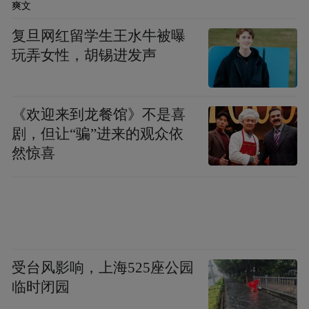
水等制定监测治理政策、以及针对新能源、
爽文
危废处理、城市环卫等方面进行政策规范和
复旦网红留学生王水牛被曝
支持。而环境治理和生态恢复也终将是长期
玩弄女性，胡锡进发声
和循序渐进的过程，这也决定了环保行业有
事可为，大有可为。
《欢迎来到龙餐馆》不是喜
剧，但让“骗”进来的观众依
“在中国经济进入转型期间，相比其他行业而
然惊喜
言，环保行业增长空间可以看到千亿元级，
存在中长期较好的投资价值。”刘杰表示。
受台风影响，上海525座公园
临时闭园