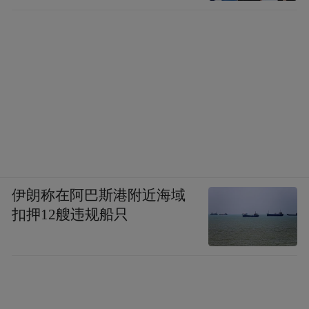
伊朗称在阿巴斯港附近海域
扣押12艘违规船只