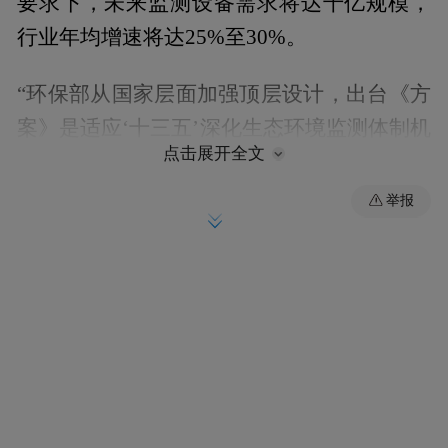
要求下，未来监测设备需求将达千亿规模，
行业年均增速将达25%至30%。
“环保部从国家层面加强顶层设计，出台《方
案》是适应‘十三五’深化生态环境监测体制机
点击展开全文
制改革的客观需要，也是解决当前环境监测
质量管理存在的突出问题的针对性措施。” 国
举报
泰君安证券公用事业及环保行业高级研究员
王威指出，“十三五”将成为年末政策中的关
注热词，而基于“十三五”所出台的《方案》
有望促进我国环保行业的健康发展，监测板
块将持续受益。而在北方地区已到采暖季的
背景下，雾霾来袭或将为大气治理及监测、
乃至为整个环保板块带来投资机会。