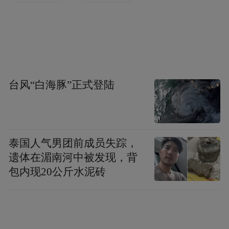
基金如广发中证环保产业（001064）进行投
资布局，有机会分享环境监测行业快速发展
所带来的红利。
记者注意到，在促进环保产业发展政策法规
台风“白海豚”正式登陆
频出的过去半年内，广发中证环保产业
（001064）的业绩表现抢眼。据Wind数据显
示，截至11月15日，该基金近6个月以来净值
泰国人气男团前成员失踪，
增长率达16.98%，高于同期沪深300、上证
遗体在湄南河中被发现，背
综指等市场核心指数11.54%、13.44%的涨
包内现20公斤水泥砖
幅。
广发中证环保产业（001064）之所以能够在