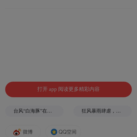
研究机构认为，我国环境监测的表现值得期
打开 app 阅读更多精彩内容
待，尤其是在空气质量监测领域，其市场需
求已经爆发，行业收入已经销量都在稳步增
台风“白海豚”在浙江玉环登陆，大片树木被吹倒
狂风暴雨肆虐，台州一家电厂遭受猛烈冲击
加。但作为环保行业中的一个精细化的产
业。环境监测具有较高的进入门槛，使得个
股选择难度加大。个人投资者可以通过主题