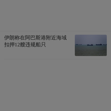
伊朗称在阿巴斯港附近海域
扣押12艘违规船只