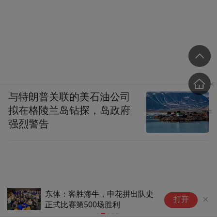
与特朗普关联的美石油公司
拟在格陵兰岛钻探，岛政府
强烈警告
东体：客胜海牛，申花拼出队史
灌
打开
正式比赛第500场胜利
难
视