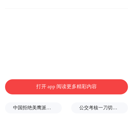
员，央企、大型国企优秀标杆企业代表参加
调研座谈，运用专业的引导工具，采用别开
生面的形式，顺利完成《标准》技术萃取的
研讨模块，使国有企业真正成为《标准》的
参与者、推动者。
中国船舶工业集团公司、中国航天科工集团
公司，以及广西交通投资集团有限公司、十
一冶建设集团有限责任公司等数十家企业文
打开 app 阅读更多精彩内容
化示范基地单位的企业文化建设主要负责人
参加调研会，充分发表意见和建议，积极为
中国拒绝美鹰派副防长访华？弦外之音被热议
公交考核一刀切司机不敢开空调：别把压力转嫁一线员工
《标准》献言献策。会议成果对《标准》的
维度确定有很好的参考价值。