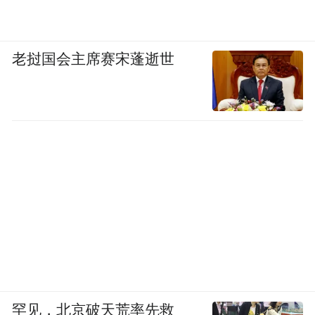
老挝国会主席赛宋蓬逝世
罕见，北京破天荒率先救