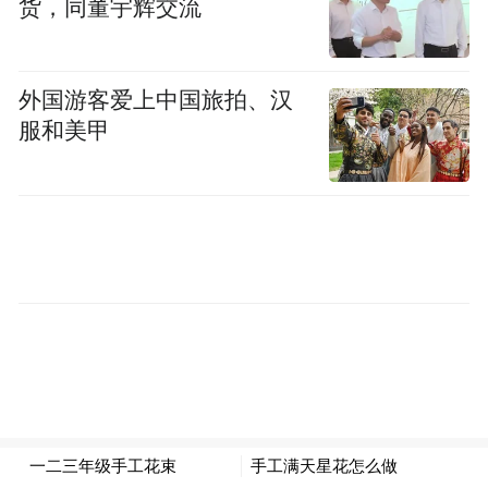
货，同董宇辉交流
特别是各大央企要做企业文化创新发展的发
动机和引领者。我们要认真贯彻落实党的十
八届六中全会讲话精神，集思广益，群策群
外国游客爱上中国旅拍、汉
力，集中大家的智慧，做好《国有企业企业
服和美甲
文化管理测评标准》专项课题，为全面实现
中华民族伟大复兴中国梦做出新的更大贡
献。