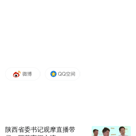
解云天发言中指出，把国有企业做优做强做
大，建立与新常态相适应、与深化供给侧结
构性改革相吻合、与企业发展趋势相一致
的，能够科学化、规范化运作的企业文化管
理测评标准，是当前和今后一个时期我国企
业文化发展的大逻辑、大趋势。国有企业，
陕西省委书记观摩直播带