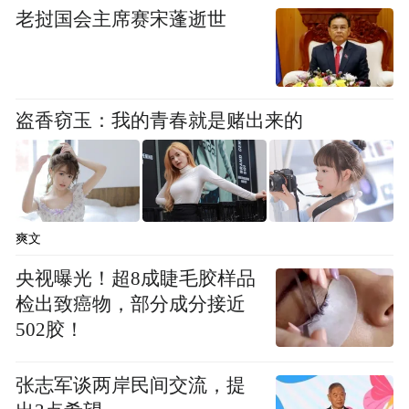
老挝国会主席赛宋蓬逝世
盗香窃玉：我的青春就是赌出来的
爽文
央视曝光！超8成睫毛胶样品
检出致癌物，部分成分接近
502胶！
张志军谈两岸民间交流，提