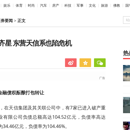
娱乐
体育
时尚
汽车
房产
科技
军事
文化
旅游
佛教
国
站
证券要闻
>
正文
齐星 东营天信系也陷危机
热
金融债权酝酿打包转让
示，在天信集团及其关联公司中，有7家已进入破产重
有限公司负债总额高达104.52亿元，负债率高达
34.46亿元，负债率为104.46%。