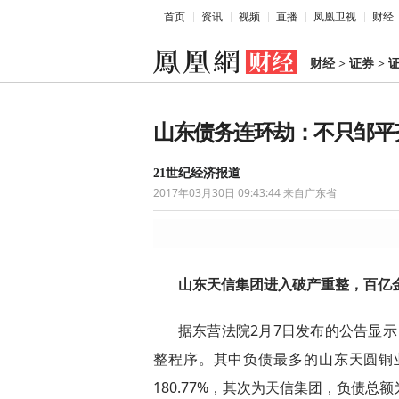
首页
资讯
视频
直播
凤凰卫视
财经
财经
>
证券
>
山东债务连环劫：不只邹平
21世纪经济报道
2017年03月30日 09:43:44
来自广东省
山东天信集团进入破产重整，百亿
据东营法院2月7日发布的公告显
整程序。其中负债最多的山东天圆铜业
180.77%，其次为天信集团，负债总额为