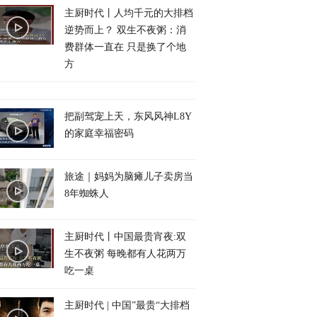
主厨时代丨人均千元的大排档
逆势而上？ 双生不夜粥：消
费群体一直在 只是换了个地
方
把副驾宠上天，东风风神L8Y
的家庭幸福密码
旅途｜妈妈为脑瘫儿子卖房当
8年蜘蛛人
主厨时代丨中国最贵宵夜:双
生不夜粥 每晚都有人花两万
吃一桌
主厨时代 | 中国”最贵“大排档