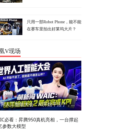
只用一部Robot Phone，能不能
在赛车里拍出好莱坞大片？
凰V现场
世界人工智能大会：AI开始干活了，但到底干的怎么样？萌新闯WAIC
AIC必看：昇腾950真机亮相，一台撑起
亿参数大模型