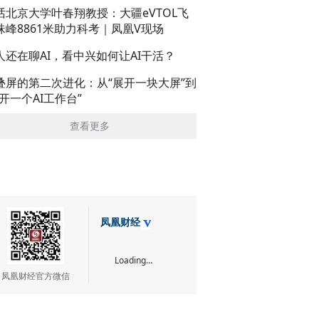
话北京大学叶春翔教授：大疆eVTOL飞
珠峰8861米助力科考｜凤凰V现场
人还在聊AI，看中兴如何让AI干活？
叠屏的第二次进化：从“展开一块大屏”到
展开一个AI工作台”
查看更多
凤凰财经
Loading...
凤凰财经官方微信