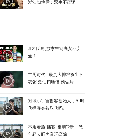
潮汕扫地僧：双生不夜粥
3D打印机放家里到底安不安
全？
主厨时代 | 最贵大排档双生不
夜粥 潮汕扫地僧 预告片
对谈小宇宙播客创始人，AI时
代播客会被取代吗?
不用看脸!播客“相亲”?新一代
年轻人听声音玩恋综