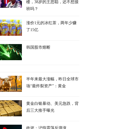
楼，38岁的王思聪，还不想接
班吗？
涨价1元的冰红茶，两年少赚
了15亿
韩国股市熔断
半年来最大涨幅，昨日全球市
场“最炸裂资产”：黄金
黄金白银暴动、美元急跌，背
后三大推手曝光
收评：沪指震荡反弹涨