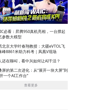
世界人工智能大会：AI开始干活了，但到底干的怎么样？萌新闯WAIC
AIC必看：昇腾950真机亮相，一台撑起
亿参数大模型
话北京大学叶春翔教授：大疆eVTOL飞
珠峰8861米助力科考｜凤凰V现场
人还在聊AI，看中兴如何让AI干活？
叠屏的第二次进化：从“展开一块大屏”到
展开一个AI工作台”
查看更多