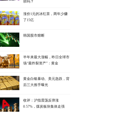
班吗？
涨价1元的冰红茶，两年少赚
了15亿
韩国股市熔断
半年来最大涨幅，昨日全球市
场“最炸裂资产”：黄金
黄金白银暴动、美元急跌，背
后三大推手曝光
收评：沪指震荡反弹涨
0.57%，煤炭板块集体走强