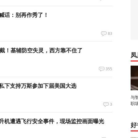
喊话：别再作秀了！
83
拦截！基辅防空失灵，西方靠不住了
凤
355
私下支持万斯参加下届美国大选
与
职
3
升机遭遇飞行安全事件，现场监控画面曝光
好