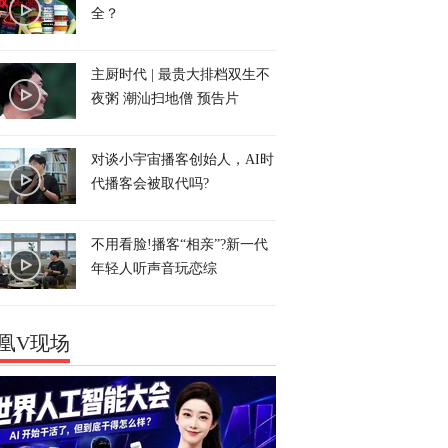
全？
主厨时代 | 最贵大排档双生不
夜粥 潮汕扫地僧 预告片
对谈小宇宙播客创始人，AI时
代播客会被取代吗?
不用看脸!播客“相亲”?新一代
年轻人听声音玩恋综
凰V现场