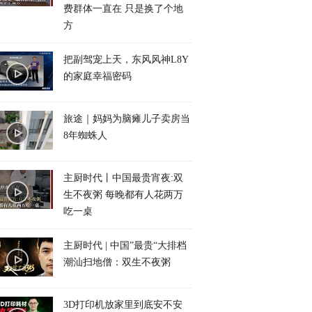
费群体一直在 只是换了个地
方
把副驾宠上天，东风风神L8Y
的家庭幸福密码
旅途｜妈妈为脑瘫儿子卖房当
8年蜘蛛人
主厨时代丨中国最贵宵夜:双
生不夜粥 每晚都有人花两万
吃一桌
主厨时代 | 中国”最贵“大排档
潮汕扫地僧：双生不夜粥
3D打印机放家里到底安不安