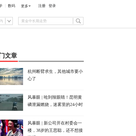
学
数码
注册
登录
更多
内
门文章
杭州断臂求生，其他城市要小
心了
风暴眼 | 呛到辣眼睛！昆明黄
磷泄漏燃烧，迷雾里的24小时
风暴眼 | 新公司开在村委会一
楼，38岁的王思聪，还不想接