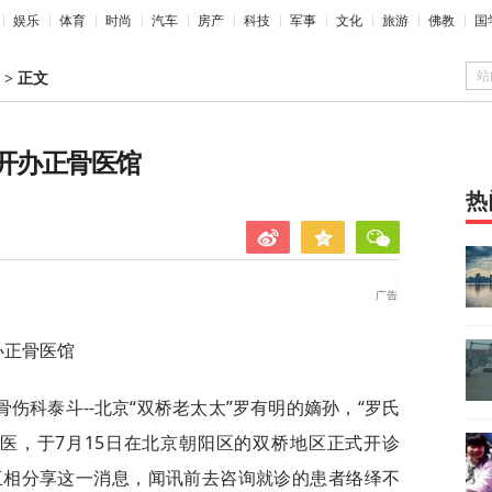
娱乐
体育
时尚
汽车
房产
科技
军事
文化
旅游
佛教
国
站
>
正文
京开办正骨医馆
热
办正骨医馆
骨伤科泰斗--北京“双桥老太太”罗有明的嫡孙，“罗氏
医，于7月15日在北京朝阳区的双桥地区正式开诊
互相分享这一消息，闻讯前去咨询就诊的患者络绎不