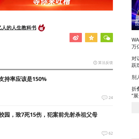
亿人的人生教科书
W
万
对
算法反馈
跃
别
支持率应该是150%
折
“
24
校园，致7死15伤，犯案前先射杀祖父母
62