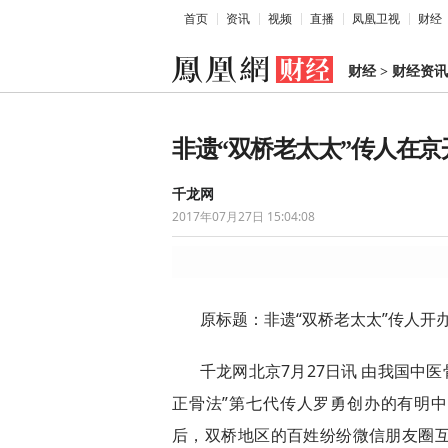
首页
资讯
视频
直播
凤凰卫视
财经
财经
>
财经资讯
非遗“双桥老太太”传人在
千龙网
2017年07月27日 15:04:08
原标题：非遗“双桥老太太”传人开
千龙网北京7月27日讯 由我国中医
正骨法”第七代传人罗勇创办的有明中
后，双桥地区的百姓纷纷微信朋友圈