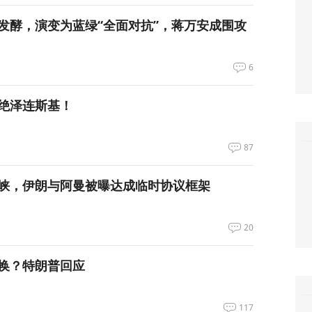
发酵，演变为蓝绿“全面对抗”，蒋万安成围攻
6
绝泽连斯基！
87
峡，伊朗与阿曼被曝达成临时协议框架
20
换？特朗普回应
117