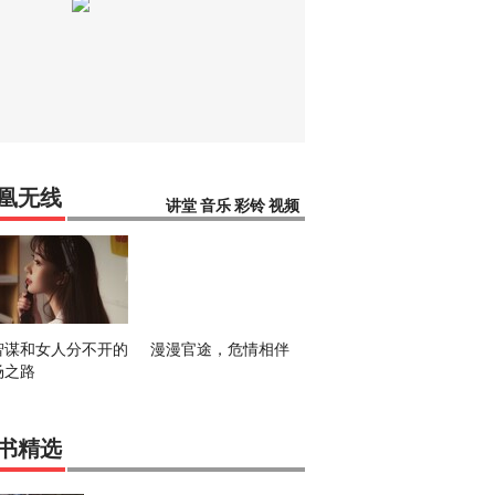
凰无线
讲堂
音乐
彩铃
视频
智谋和女人分不开的
漫漫官途，危情相伴
场之路
书精选