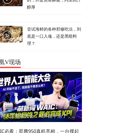
的，外皮焦香酥脆，内里肉汁
醇厚
尝试海鲜的各种邪修吃法，到
底是一口入魂，还是黑暗料
理？
凰V现场
世界人工智能大会：AI开始干活了，但到底干的怎么样？萌新闯WAIC
AIC必看：昇腾950真机亮相，一台撑起