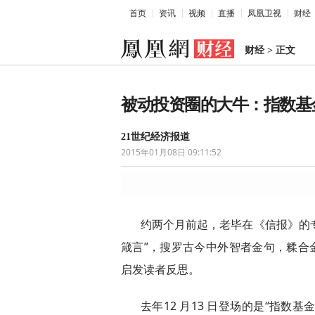
首页
资讯
视频
直播
凤凰卫视
财经
财经
>
正文
被动投资圈的大牛：指数基
21世纪经济报道
2015年01月08日 09:11:52
约两个月前起，老毕在《信报》的专
箴言”，搜罗古今中外智者金句，糅合
启发读者反思。
去年12 月13 日登场的是“指数基金之