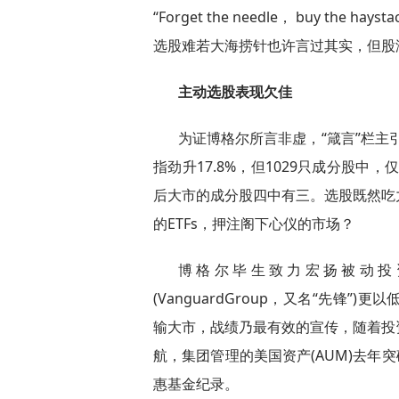
“Forget the needle， buy t
选股难若大海捞针也许言过其实，但股
主动选股表现欠佳
为证博格尔所言非虚，“箴言”栏主引
指劲升17.8%，但1029只成分股中
后大市的成分股四中有三。选股既然吃
的ETFs，押注阁下心仪的市场？
博格尔毕生致力宏扬被动投资(pas
(VanguardGroup，又名“先锋
输大市，战绩乃最有效的宣传，随着投
航，集团管理的美国资产(AUM)去年
惠基金纪录。