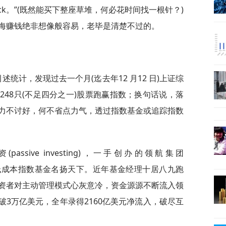
he haystack。”(既然能买下整座草堆，何必花时间找一根针？)
海赚钱绝非想像般容易，老毕是清楚不过的。
述统计，发现过去一个月(迄去年12 月12 日)上证综
，仅248只(不足四分之一)股票跑赢指数；换句话说，落
力不讨好，何不省点力气，透过指数基金或追踪指数
sive investing)，一手创办的领航集团
”)更以低成本指数基金名扬天下。近年基金经理十居八九跑
资者对主动管理模式心灰意冷，资金源源不断流入领
突破3万亿美元，全年录得2160亿美元净流入，破尽互