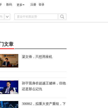
学
数码
注册
登录
更多
内
门文章
梁文锋，只想用座机
孙宇晨身价超越王健林，但他
还是那么记仇
300862，拟重大资产重组，下