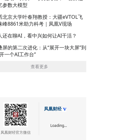
亿参数大模型
话北京大学叶春翔教授：大疆eVTOL飞
珠峰8861米助力科考｜凤凰V现场
人还在聊AI，看中兴如何让AI干活？
叠屏的第二次进化：从“展开一块大屏”到
展开一个AI工作台”
查看更多
凤凰财经
Loading...
凤凰财经官方微信