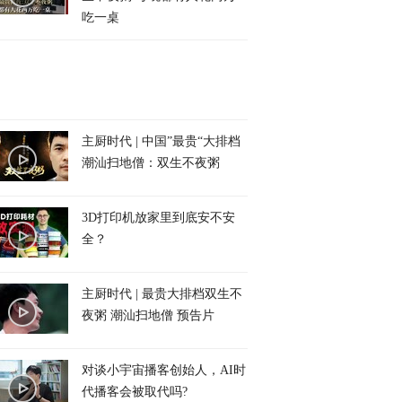
吃一桌
主厨时代 | 中国”最贵“大排档
潮汕扫地僧：双生不夜粥
3D打印机放家里到底安不安
全？
主厨时代 | 最贵大排档双生不
夜粥 潮汕扫地僧 预告片
对谈小宇宙播客创始人，AI时
代播客会被取代吗?