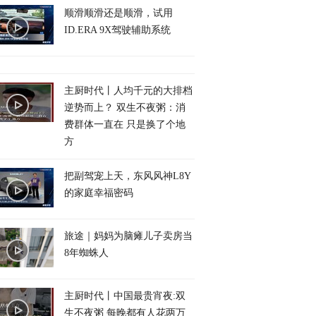
顺滑顺滑还是顺滑，试用
ID.ERA 9X驾驶辅助系统
主厨时代丨人均千元的大排档
逆势而上？ 双生不夜粥：消
费群体一直在 只是换了个地
方
把副驾宠上天，东风风神L8Y
的家庭幸福密码
旅途｜妈妈为脑瘫儿子卖房当
8年蜘蛛人
主厨时代丨中国最贵宵夜:双
生不夜粥 每晚都有人花两万