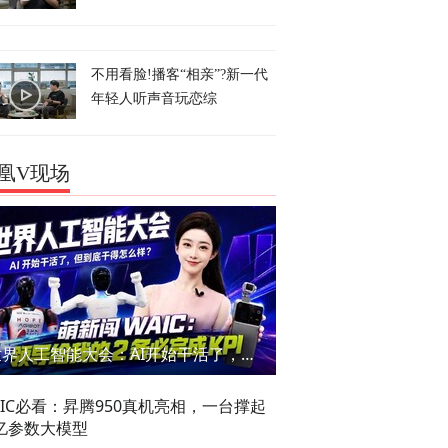
不用看脸!播客“相亲”?新一代
年轻人听声音玩恋综
凰V现场
世界人工智能大会：AI开始干活了，但到底干的怎么样？萌新闯WAIC
AIC必看：昇腾950真机亮相，一台撑起
亿参数大模型