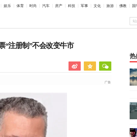
娱乐
体育
时尚
汽车
房产
科技
军事
文化
旅游
佛教
国
站
票“注册制”不会改变牛市
热