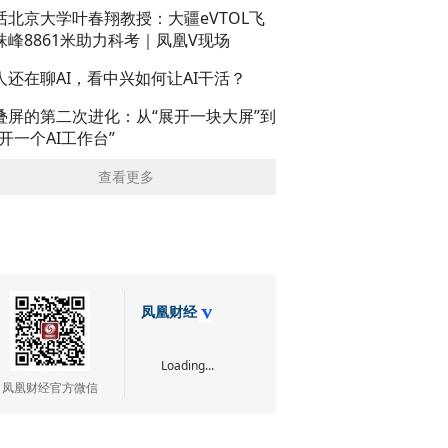
话北京大学叶春翔教授：大疆eVTOL飞
珠峰8861米助力科考｜凤凰V现场
人还在聊AI，看中兴如何让AI干活？
叠屏的第二次进化：从“展开一块大屏”到
展开一个AI工作台”
查看更多
凤凰财经
Loading...
凤凰财经官方微信