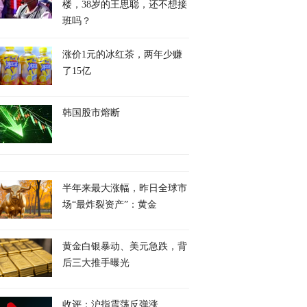
楼，38岁的王思聪，还不想接
班吗？
涨价1元的冰红茶，两年少赚
了15亿
韩国股市熔断
半年来最大涨幅，昨日全球市
场“最炸裂资产”：黄金
黄金白银暴动、美元急跌，背
后三大推手曝光
收评：沪指震荡反弹涨