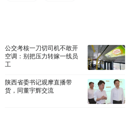
但是大部分觉得投房子更踏实。从过去几十
年看，无论国外还是国内，其实投房子更踏
实一点，几个原因凑在一块，总得找一个地
方投资，或者去买点东西放那，不会让自己
的货币贬值，我觉得北京周边地区还是可以
公交考核一刀切司机不敢开
空调：别把压力转嫁一线员
做一个选择的，当然是指我说的离北京比较
工
近的地区，特别是各种配套比较齐全的地
方。像廊坊、固安包括燕郊，这些地方大家
陕西省委书记观摩直播带
还是可以做选择的，燕郊会快一些，燕郊受
货，同董宇辉交流
通州带动很明显。”
以下为她的发言实录：