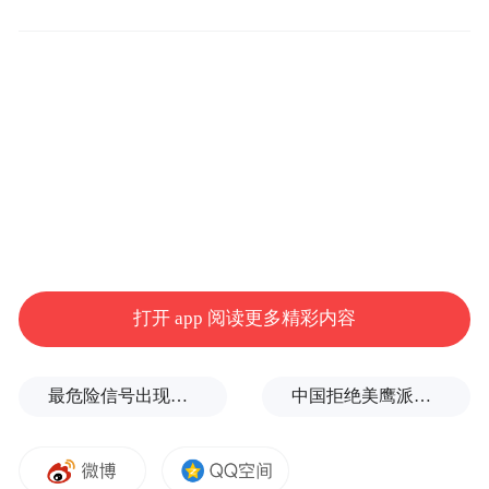
指数研究院常务副院长黄瑜认为：“京津冀一
体化政府执行力度加大了，特别是北京市政
府动起来了。这一系列的动作，表明京津冀
一体化的推动，还是非常大的。既然已经动
起来了，我觉得我们周边还是有机会的。”同
时，她指出，“刚才一系列数字可以看到，供
应量不足，非住宅改公寓，供地比重下降，
非住宅比重上升等一系列问题，使得购房者
想买却买不上，更何况年轻一点的购买力。
打开 app 阅读更多精彩内容
因为北京的门槛比较高，现阶段还没有够得
上这个机会，无论从个人的经济实力也好，
最危险信号出现！全球能源大动脉岌岌可危
中国拒绝美鹰派副防长访华？弦外之音被热议
大家也希望赶上这一轮。”那么，关于个人投
资，买房是一个好的选择吗？黄瑜表示，“中
国现在投的东西多不多，股市是火了一把，