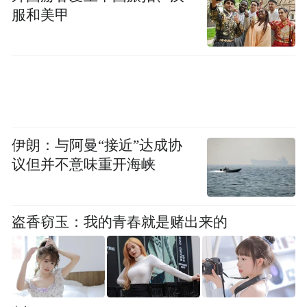
重是在下降的，非住宅的比重是在上升的，
服和美甲
使得几个东西凑在一起，有的时候真的是想
买也买不上，更何况我们年轻一点的购买
力，因为北京的门槛比较高，现阶段还没有
够得上这个机会，无论从个人的经济实力也
好，我也希望赶上这一轮，特别是这一轮货
币宽松，其实钱多了，中国现在投的东西多
伊朗：与阿曼“接近”达成协
议但并不意味重开海峡
不多，股市是火了一把，刚才举手的时候，
大部分觉得投房子更踏实。从过去几十年
看，无论国外还是国内，其实投房子更踏实
盗香窃玉：我的青春就是赌出来的
一点，几个原因凑在一块，总得找一个地方
投资，或者去买点东西放那，不会让自己的
货币贬值，我觉得周边地区还是可以做一个