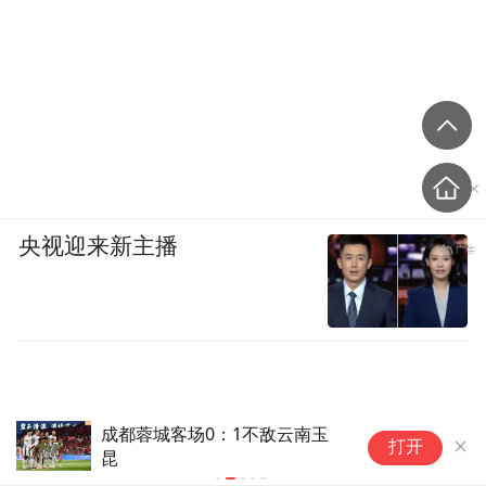
央视迎来新主播
成都蓉城客场0：1不敌云南玉
新
打开
昆
服