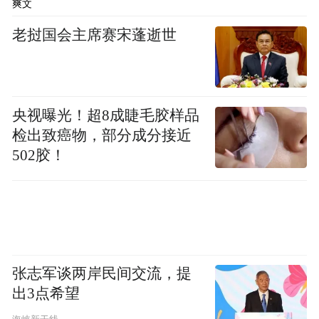
选择的，那可能就像我说的离北京比较近的
爽文
地区，特别是各种配套比较齐全的，至少生
老挝国会主席赛宋蓬逝世
活各方面还是比较便利的地方。像廊坊、固
安包括燕郊，这些地方大家还是可以做选择
的。
央视曝光！超8成睫毛胶样品
检出致癌物，部分成分接近
502胶！
张志军谈两岸民间交流，提
出3点希望