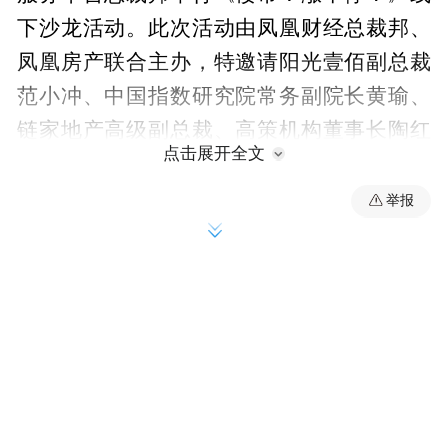
下沙龙活动。此次活动由凤凰财经总裁邦、
凤凰房产联合主办，特邀请阳光壹佰副总裁
范小冲、中国指数研究院常务副院长黄瑜、
链家地产高级副总裁、高策机构董事长陶红
点击展开全文
兵，凤凰房产副总裁兼总经理张锦四位房地
产行业的一线操盘手、专家学者共聚一堂，
举报
深入解读当前楼市的机遇与风险。
“京津冀一体化”成为了中国经济、社会的最
热门词汇之一，任何相关的风吹草动，都能
在第一时间引发多方关注，然而京津冀一体
化为周边区域带来了哪些投资机会呢？中国