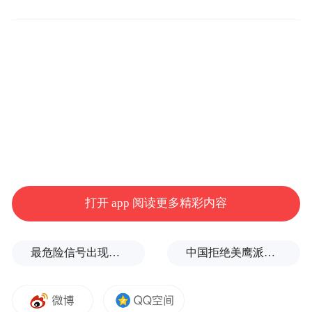
声明还称，今日的决定基于“债权机构作出的
正面评估，评估结论为，希腊当局已经及时
执行了第一轮的四项措施，总体上令人满
意，也证实了欧元峰会的声明已经纳入到希
腊议会通过的执行法序言中”。
打开 app 阅读更多精彩内容
最危险信号出现！全球能源大动脉岌岌可危
中国拒绝美鹰派副防长访华？弦外之音被热议