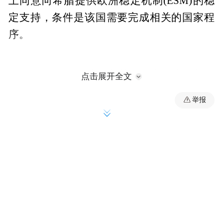
上同意向希腊提供欧洲稳定机制(ESM)的稳
定支持，条件是该国需要完成相关的国家程
序。
声明指出，“如果完成相关的国家程序，并且
点击展开全文
于本周末由ESM理事会正式作出决定后，债
举报
权机构将开始快速协商一份谅解备忘录，详
细列明金融援助基金所附带的政策条件。”
欧元集团表示，希腊必须“在7月22日前快速
实施第二轮措施”，同时“按照债权机构在合
规报告中所作的建议”修改与第一轮措施相关
的法规。