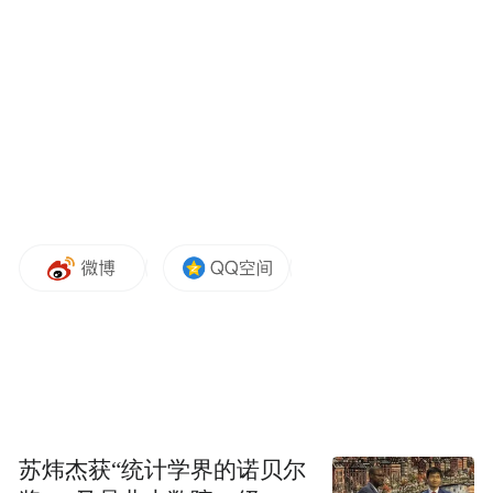
由中国投资者部分出资的企业以1万欧元拍下
这座“幽灵机场”，并打算将其改建成中国向
欧洲出口的“货运中心”。
负债数亿欧元，3年前关闭
“雷阿尔城中央机场”位于首都马德里以南大
约200公里处，建造成本数亿欧元，2008年开
始运营。
这座机场规划和建设正值西班牙地产泡沫酝
酿之时。规划者原本冀望这座机场吸引以马
苏炜杰获“统计学界的诺贝尔