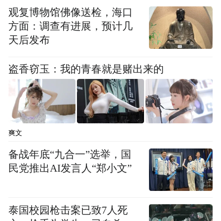
17日的拍卖会上，起拍价降到4000万欧元。
观复博物馆佛像送检，海口
这家名为Tzaneen International的企业作为唯
方面：调查有进展，预计几
一出价方，以1万欧元成交。
天后发布
盗香窃玉：我的青春就是赌出来的
雷阿尔城一家商业法院在拍卖结束后宣布，
由于成交价没有达到法院规定的起拍价70%
的底限，法院决定延长竞拍期20天。如果到
期后没有其他买家给出更高的价钱，法院将
爽文
于9月中旬作出最后裁决。
备战年底“九合一”选举，国
民党推出AI发言人“郑小文”
■ 未来
将改建成中国出口欧洲转运站
泰国校园枪击案已致7人死