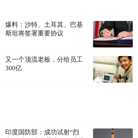
阿尔地区建立一个各地区货物运输、存储和
集散中心的第一步”，这一中心将成为雷阿尔
所在的卡斯蒂利亚-拉曼查地区“成品和半成
爆料：沙特、土耳其、巴基
斯坦将签署重要协议
品货物桥头堡”。
英国《卫报》评论，对拥有700年历史但在经
又一个顶流老板，分给员工
300亿
济上没有占据重要地位、人口7.5万而失业率
达到22%的雷阿尔城来说，这笔投资确实需
要。也有网友在相关报道下留言说，如果投
资能够实现，对这一地区有益。
不过，也有网友质疑，雷阿尔城地理位置并
印度国防部：成功试射“烈
不优越。尽管雷阿尔城与马德里之间快速铁