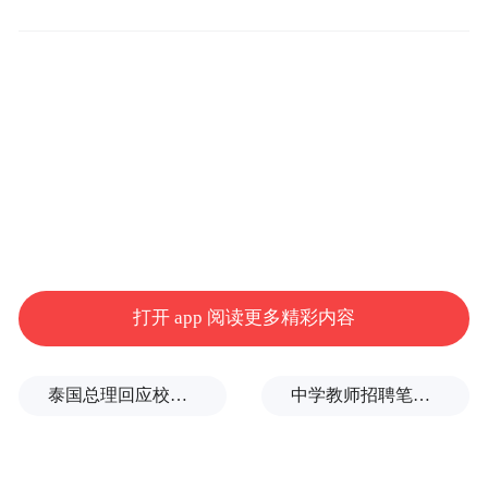
该机场原本冀望吸引以马德里为目的地的廉价国
打开 app 阅读更多精彩内容
际航班。
泰国总理回应校园枪击事件：这是很不幸的事情
中学教师招聘笔试前13名被淘汰，后5名进体检，官方通报
西班牙中部城市雷阿尔城一座机场破产后空
置数年，终于在17日找到潜在的买家。一家