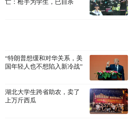
亡：枪手为学生，已自杀
媒体报道，Tzaneen International在西班牙成
立，资金来自中国、英国等多方投资者。这
家企业以1万欧元拍下雷阿尔城机场所占全部
土地和跑道、塔台等大部分建筑。
“特朗普想缓和对华关系，美
国年轻人也不想陷入新冷战”
这家企业在拍卖后宣布，还打算买下机场航
站楼和停车场，并计划投入6000万至1亿欧
元，把这座机场改建成中国向欧洲出口的转
湖北大学生跨省助农，卖了
上万斤西瓜
运站。
按照这家企业的说法，收购这座机场是“在雷