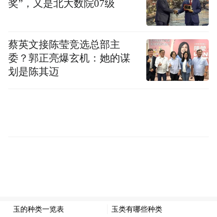
奖”，又是北大数院07级
德里为目的地的廉价国际航班。由于机场地
处西班牙著名文学作品《堂吉诃德》故事背
景所在地拉曼查地区，规划者最初还以“堂吉
蔡英文接陈莹竞选总部主
诃德”为其命名。
委？郭正亮爆玄机：她的谋
划是陈其迈
从机场的设施配置可以看出规划者的雄心：
跑道长度足以降落目前世界最大的空客A380
客机，航站楼每年可接纳旅客1000万人次。
然而，随着西班牙经济因地产泡沫破裂而走
入低迷，加上马德里巴拉哈斯机场扩建，雷
阿尔城机场开张后不久就成为无人问津的“鬼
机场”。