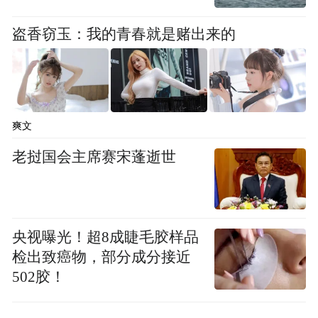
盗香窃玉：我的青春就是赌出来的
爽文
老挝国会主席赛宋蓬逝世
央视曝光！超8成睫毛胶样品
检出致癌物，部分成分接近
502胶！