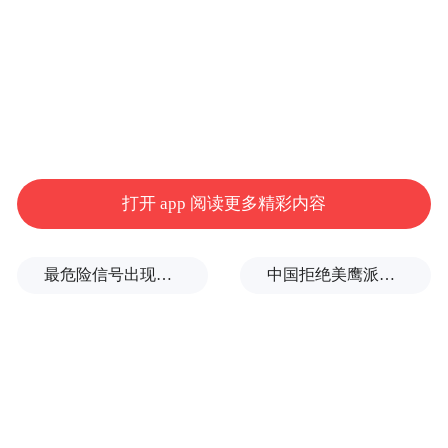
打开 app 阅读更多精彩内容
最危险信号出现！全球能源大动脉岌岌可危
中国拒绝美鹰派副防长访华？弦外之音被热议