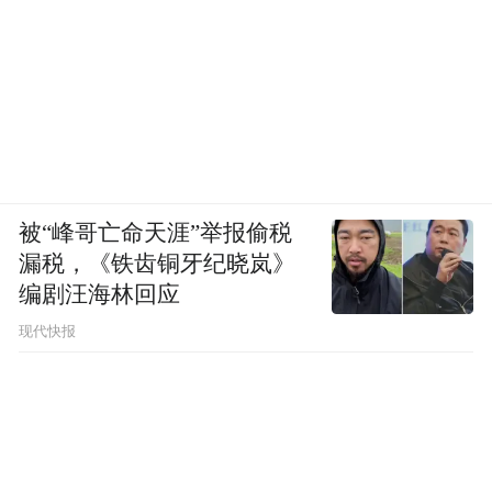
被“峰哥亡命天涯”举报偷税
漏税，《铁齿铜牙纪晓岚》
编剧汪海林回应
现代快报