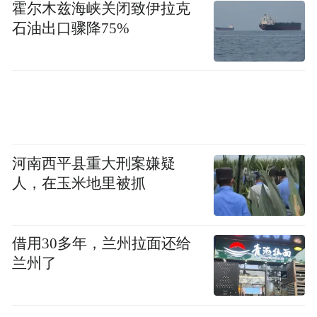
霍尔木兹海峡关闭致伊拉克
半年又加大了积极财政政策的力度，这些政
石油出口骤降75%
策调整都应该在今年下半年和明年上半年发
挥正面作用。
第二，商品房价格和销售从今年4、5月份开
始企稳回升。一般来说，房地产销售回升两
三个季度之后，就会拉动房地产投资。
河南西平县重大刑案嫌疑
人，在玉米地里被抓
第三，地方债置换和发行基本解决了地方在
借用30多年，兰州拉面还给
建基础设施项目的再融资问题，在铁路、保
兰州了
障房、水利、环保等领域开工的一系列新项
目也有望加速下半年和明年的基建投资。