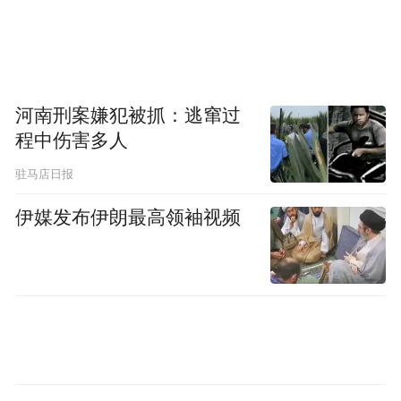
值4.4%。
在当天中国“第四条款磋商”报告电话会议
河南刑案嫌犯被抓：逃窜过
上，IMF亚太部副主任、中国项目部主任马
程中伤害多人
克斯·罗德劳尔表示，过去几天人民币汇率下
驻马店日报
跌尚不会改变IMF对“人民币币值不再被低估”
的判断。
伊媒发布伊朗最高领袖视频
罗德劳尔认为，完善中间价报价仅是迈向灵
活的浮动汇率制度的第一步。未来，中国有
可能会进一步放宽人民币汇率交易区间。