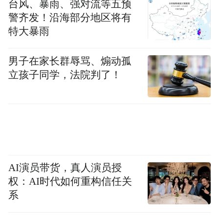
台风、暴雨、强对流等五预
警齐发！沿海部分地区将有
马骏认为，这些预测和观点偏谨慎了一些。
特大暴雨
最近的一些情况表明，中国经济已经开始企
稳回升，今年下半年GDP环比增速有望超过
男子在家长群辱骂、煽动孤
上半年，全年有较大概率达到7％左右，明年
立孩子同学，法院判了！
GDP增速也可能继续受益于这个回升的势
头。
马骏分析，支持中国经济企稳回升的有三个
具体因素：第一，稳增长政策在下半年将体
AI演员带货，真人演员授
现出积极效果。财政和货币政策的调整在6到
权：AI时代如何重构信任关
9个月的时滞之后，其拉动增长的效果会达到
系
峰值。中国从去年底开始降息降准，今年上