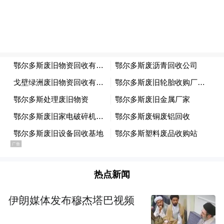
徐高昨天撰文表示，总的来说，在这份包括
正文及附件在内长达123页的第四条款报告
中，IMF对于我国近期在经济运行、宏观政
策以及金融改革方面所取得的进展表示了充
分的肯定。在这样的基调之下，相信我国将
在人民币纳入SDR等方面得到IMF的积极配
合。
观点
热点新闻
马骏：IMF对中国经济预测偏谨慎一些
伊朗媒体发布穆杰塔巴视频
新华社电（记者刘铮王文迪）中国人民银行