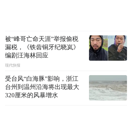
被“峰哥亡命天涯”举报偷税
漏税，《铁齿铜牙纪晓岚》
编剧汪海林回应
现代快报
受台风“白海豚”影响，浙江
台州到温州沿海将出现最大
320厘米的风暴增水