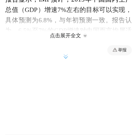
总值（GDP）增速7%左右的目标可以实现，
具体预测为6.8%，与年初预测一致。报告认
为，6.5%至7%的GDP增速对中国而言均属适
点击展开全文
宜区间。如果未来经济增速下降到6.5%以
举报
下，可采取更宽松的财政政策。中国目前不
需要采取宽松的货币政策，是否降息可静观
其变。
关于中国股市，IMF指出，中国政府在早期
措施效果不明显的情况下迅速出台强有力的
全方位应对措施，措施出台后，股市开始稳
定，建议中国政府在市场稳定后逐步减少干