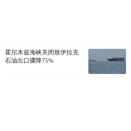
霍尔木兹海峡关闭致伊拉克
石油出口骤降75%