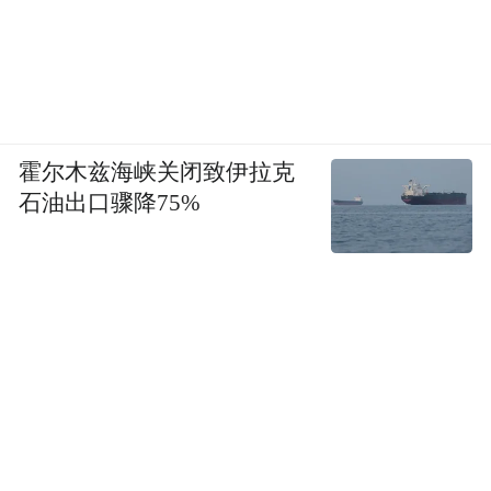
霍尔木兹海峡关闭致伊拉克
石油出口骤降75%