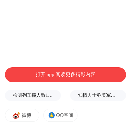
预，恢复市场功能。
IMF报告还认为，人民币已经不再被低估。
报告建议，应增加人民币汇率灵活性，在2至
3年内实现有效浮动的汇率机制，包括进一步
扩大浮动区间、改革汇率中间价制定方式
等。
打开 app 阅读更多精彩内容
几天前，中国央行宣布完善人民币汇率中间
检测列车撞人致11死2伤，施工业务外包单位被罚1.5万元
知情人士称美军高层正寻求对伊战事“退出路径”
价报价机制，要求外汇市场做市商参考上日
外汇市场收盘汇率、外汇供求情况以及其他
主要货币汇率变化来提供每日中间价报价。
此后，人民币对美元中间价连续三天大幅贬