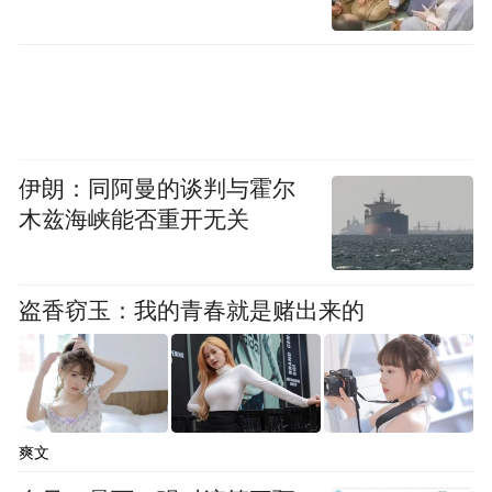
研究局首席经济学家马骏15日表示，国际货
币基金组织（IMF）刚刚发表的对中国经济
的预测和观点偏谨慎了一些，中国经济增速
全年有较大概率达到7％左右。
伊朗：同阿曼的谈判与霍尔
木兹海峡能否重开无关
IMF新近发布关于中国经济的“第四条款磋商”
年度报告，报告预计今年中国GDP增速为
6.8％，希望明年的政策能够支持GDP增速达
盗香窃玉：我的青春就是赌出来的
到6％到6.5％。根据IMF章程第四条，IMF每
年会向其成员经济体派遣工作小组，就当地
经济发展情况和政策提出评估意见并撰写评
估报告。
爽文