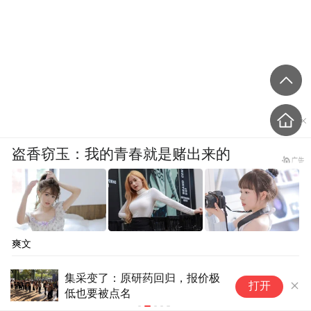
盗香窃玉：我的青春就是赌出来的
爽文
集采变了：原研药回归，报价极
崔
打开
低也要被点名
汽
6