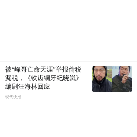
被“峰哥亡命天涯”举报偷税
漏税，《铁齿铜牙纪晓岚》
编剧汪海林回应
现代快报