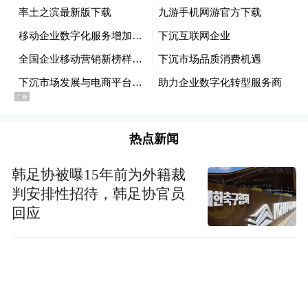
进一步营造良好的营商环境，努力为广大企
业创新创造、竞争发展提供良好的条件。
寻求突破 矢志创新
热点新闻
近年来，移动互联网营销方式呈现多样化趋
势，行业细分程度不断加深。对此，中国移
韩足协被曝15年前为外籍裁
动通信联合会会长倪健中认为“移动互联网仍
判安排性招待，韩足协官员
然面临着诸多挑战”。在这种背景下，移动营
回应
销市场进入求变调整期，整个行业亟需突
破。