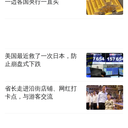
一边各国央行一直买
联网浪潮中，不断突破自我，寻求新技术、
新动能的创新。
面对数千亿的市场，“创新”成为移动营销市
场永恒的助推剂，通过“新榜样计划”的开展
汇聚整个社会的创新力量，引导移动营销市
美国最近救了一次日本，防
止崩盘式下跌
场向更好的方向前进，让更多企业通过学习
创新、高效的经营模式，取得长久发展之
道。
省长走进沿街店铺、网红打
卡点，与游客交流
随着我国在壮大数字经济、助力乡村振兴、
带动创新创业、促进新旧动能转换、培育经
济发展新动能等方面的政策推动，移动营销