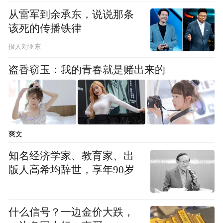
对于广大企业来说，全面掌握媒体平台资
从雷军到余承东，说说那条
源，把握可以控制的流量渠道，坚持以技术
该死的传播铁律
创新为产能提升品牌竞争力，减少利润被蚕
报人刘亚东
食的可能，拓展盈利空间，才能保证企业在
盗香窃玉：我的青春就是赌出来的
互联网营销发展中利于不败之地。
就目前而言，移动营销正处于一个变革和创
新的时代，跟随企业主需求、媒体变革、技
爽文
术风口、移动互联网的发展变化，企业的营
知名经济学家、教育家、出
销模式正在不断改变。据统计，在我国市场
版人高希均辞世，享年90岁
经济范围内，布局移动营销全媒体生态并实
现营收破亿的公司正在以两位数的速度持续
增长。这些类似于“独角兽”的企业在移动互
什么信号？一边金价大跌，