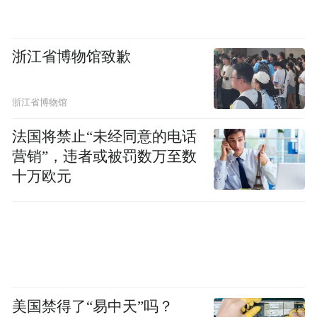
企业迎来新一轮洗牌壮大的机会。移动营销
行业的未来究竟如何，在庞大的市场红海
浙江省博物馆致歉
中，谁能脱颖而出，取决于广大企业能否牢
牢把握移动互联网发展脉搏、掌控移动互联
浙江省博物馆
网先机。
法国将禁止“未经同意的电话
营销”，违者或被罚数万至数
“特别声明：以上作品内容(包括在内的视频、图片或音
十万欧元
频)为凤凰网旗下自媒体平台“大风号”用户上传并发
布，本平台仅提供信息存储空间服务。
Notice: The content above (including the videos,
pictures and audios if any) is uploaded and posted
by the user of Dafeng Hao, which is a social media
platform and merely provides information storage
space services.”
美国禁得了“易中天”吗？