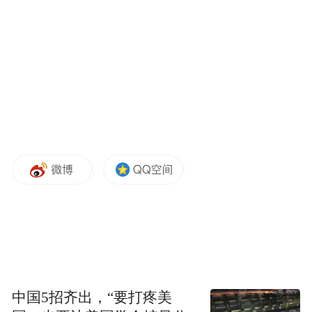
中国移动通信联合会执行会长倪健中表示，
当前我国移动互联网飞速发展，特别是在生
活消费领域的应用创新和应用水平领先世
界。随着互联网技术、平台、应用、商业模
式与移动通信技术紧密结合，移动互联网新
技术快速演进、新应用层出不穷。
与此同时，移动互联网在发展过程中也存在
自主创新能力不足，核心技术亟需突破，区
域发展不平衡，应用服务不落地等短板。这
些问题制约了我国移动互联网应用水平的全
中国5招齐出，“要打疼美
面提升，必须高度重视、抓紧解决。