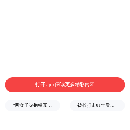
营销行业已呈红海之势。
打开 app 阅读更多精彩内容
“两女子被抱错互换人生37年”一当事人沉默多日发声：我不是受益者
被核打击81年后，日本广岛废墟旁响起抗议声：拒绝拥核
(数据截图来自于“易观国际”)