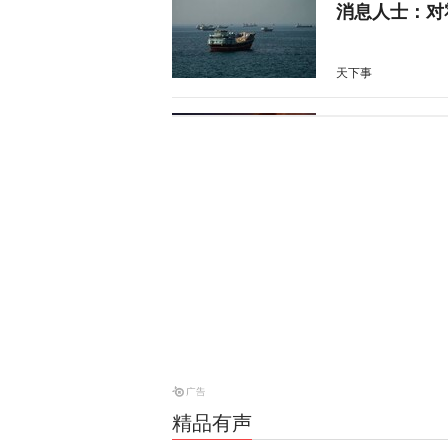
消息人士：对
天下事
昨晚一枚导弹
亡
天下事
当庭悔过？持
为”
天下事
特朗普、鲁比
内容
天下事
精品有声