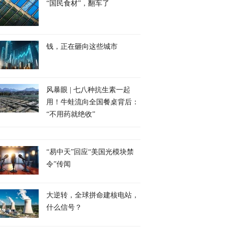
“国民食材”，翻车了
钱，正在砸向这些城市
风暴眼 | 七八种抗生素一起
用！牛蛙流向全国餐桌背后：
“不用药就绝收”
“易中天”回应“美国光模块禁
令”传闻
大逆转，全球拼命建核电站，
什么信号？