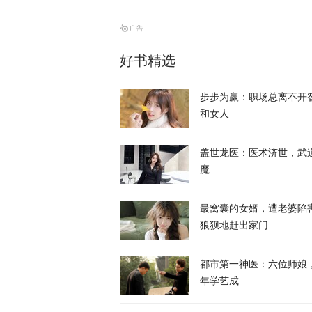
高市视察灾区
好书精选
天下事
步步为赢：职场总离不开
和女人
盖世龙医：医术济世，武
魔
美财长：本来
最窝囊的女婿，遭老婆陷
天下事
狼狈地赶出家门
对伊战争消耗
都市第一神医：六位师娘
年学艺成
天下事