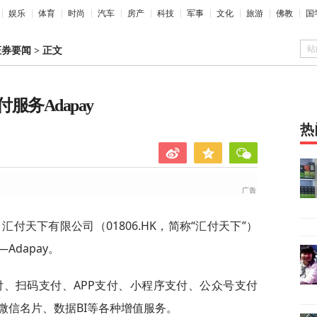
娱乐
体育
时尚
汽车
房产
科技
军事
文化
旅游
佛教
国
站
证券要闻
>
正文
务Adapay
热
汇付天下有限公司（01806.HK，简称“汇付天下”）
dapay。
支付、扫码支付、APP支付、小程序支付、公众号支付
微信名片、数据BI等各种增值服务。