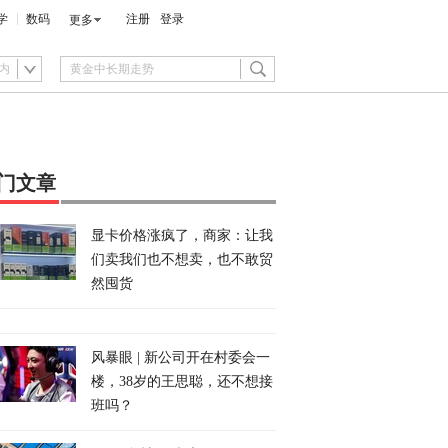
学
数码
注册
登录
更多
内
门文章
显卡价格涨疯了，商家：让我
们卖我们也不想卖，也不敢贸
然囤货
风暴眼 | 新公司开在村委会一
楼，38岁的王思聪，还不想接
班吗？