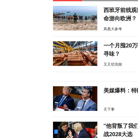
西班牙前线观
命游向欧洲？
凤凰大参考
一个月囤20
寻味？
又又切克闹
美媒爆料：特
天下事
“他背叛了我
战2028大选