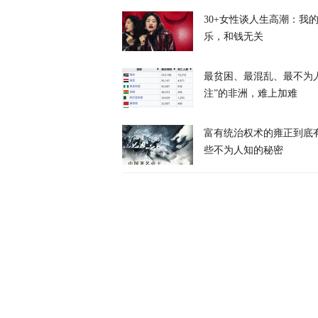
30+女性谈人生高潮：我
乐，和钱无关
最贫困、最混乱、最不为
日元告急，美
注”的非洲，难上加难
富有统治权术的雍正到底
天下事
些不为人知的秘密
“欧洲的团结
天下事
风声丨丈夫和
么不支持？
风声