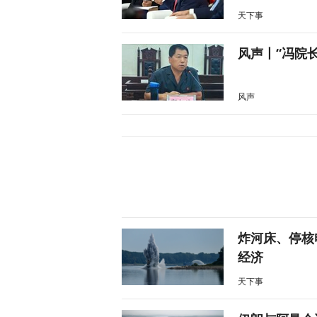
天下事
风声丨“冯院
风声
炸河床、停核
经济
天下事