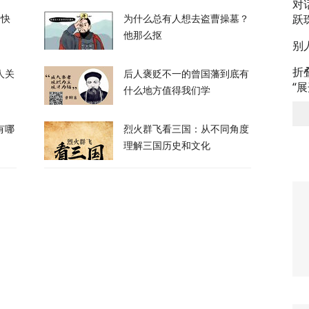
对
跃
的快
为什么总有人想去盗曹操墓？
他那么抠
别
折
人关
后人褒贬不一的曾国藩到底有
“
国出手，但高市真正的麻烦还在后头
什么地方值得我们学
有哪
烈火群飞看三国：从不同角度
16
理解三国历史和文化
已经在西班牙休达死去”
13
小三冷冻胚胎、妻子发现要求销毁，法律为什
122