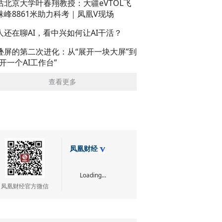
话北京大学叶春翔教授：大疆eVTOL飞
珠峰8861米助力科考｜凤凰V现场
人还在聊AI，看中兴如何让AI干活？
叠屏的第二次进化：从“展开一块大屏”到
展开一个AI工作台”
查看更多
凤凰财经
Loading...
凤凰财经官方微信