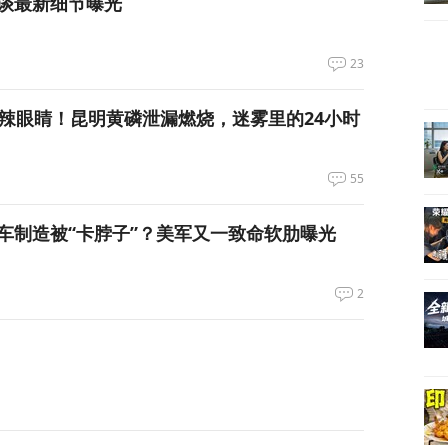
谈最新细节曝光
23
呛到辣眼睛！昆明黄磷泄漏燃烧，迷雾里的24小时
55
车制造被“卡脖子”？美军又一致命软肋曝光
2