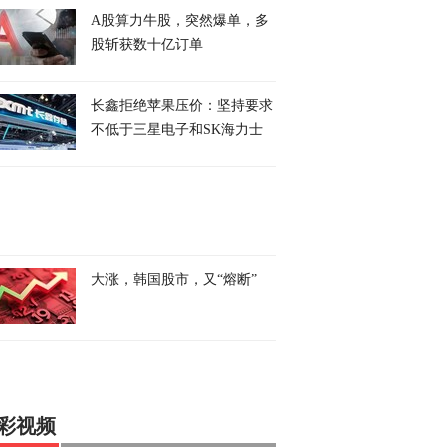
A股算力牛股，突然爆单，多
股斩获数十亿订单
长鑫拒绝苹果压价：坚持要求
不低于三星电子和SK海力士
大涨，韩国股市，又“熔断”
彩视频