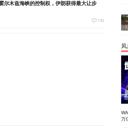
霍尔木兹海峡的控制权，伊朗获得最大让步
132
都没拦住，泽连斯基指责盟友间接导致重大伤
凤
405
刀强闯中国使馆，日本自卫官声称“服药影响行
131
奥、贝森特都说好事近了，美媒披露美伊协议
W
万
84