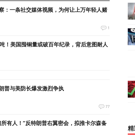
察：一条社交媒体视频，为何让上万年轻人赌
1
万吨！美国囤铜量或破百年纪录，背后意图耐人
朗普与美防长爆发激烈争执
77
们所有人！”反特朗普右翼密会，拟推卡尔森备
精