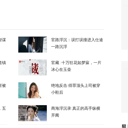
，评论区“翻车”了
31
智谋
官路浮沉：误打误撞进入仕途
一路沉浮
道镇
官藏 :十万狂花如梦寐，一片
冰心在玉壶
还想写“和伊朗最高领袖吃饭，和普京打网球”
害被
绝地反击:得罪顶头上司被穿
199
小鞋后
过大，美弹药库存告急？特朗普、美防长回应
，五
商海浮沉录:真正的高手纵横
开阖
169
凤