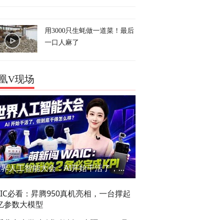
用3000只生蚝做一道菜！最后
一口人麻了
凰V现场
世界人工智能大会：AI开始干活了，但到底干的怎么样？萌新闯WAIC
AIC必看：昇腾950真机亮相，一台撑起
亿参数大模型