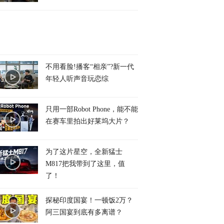
不用看脸!播客“相亲”?新一代
年轻人听声音玩恋综
只用一部Robot Phone，能不能
在赛车里拍出好莱坞大片？
为了这片星空，全新猛士
M817把我带到了这里，值
了！
探秘印度国宴！一顿饭2万？
阿三国宴到底有多离谱？