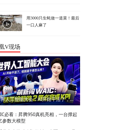
用3000只生蚝做一道菜！最后
一口人麻了
凰V现场
世界人工智能大会：AI开始干活了，但到底干的怎么样？萌新闯WAIC
AIC必看：昇腾950真机亮相，一台撑起
亿参数大模型