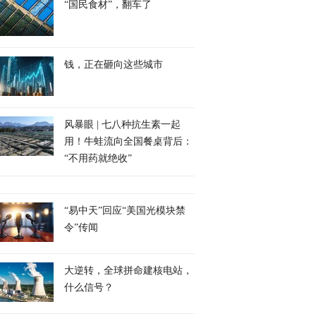
“国民食材”，翻车了
钱，正在砸向这些城市
风暴眼 | 七八种抗生素一起
用！牛蛙流向全国餐桌背后：
“不用药就绝收”
“易中天”回应“美国光模块禁
令”传闻
大逆转，全球拼命建核电站，
什么信号？