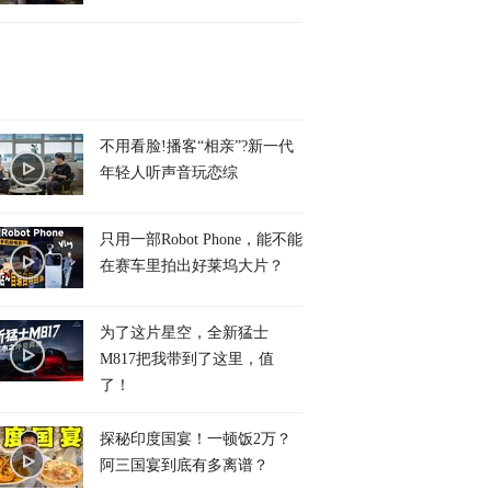
不用看脸!播客“相亲”?新一代
年轻人听声音玩恋综
只用一部Robot Phone，能不能
在赛车里拍出好莱坞大片？
为了这片星空，全新猛士
M817把我带到了这里，值
了！
探秘印度国宴！一顿饭2万？
阿三国宴到底有多离谱？