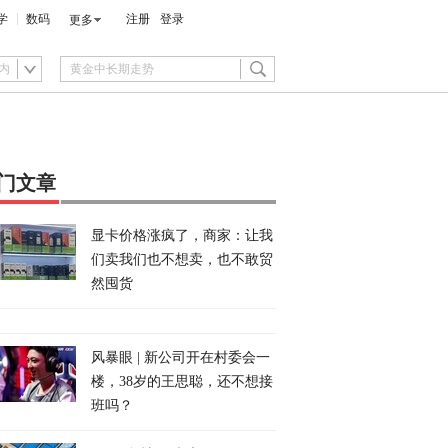
学
数码
注册
登录
更多
内
门文章
显卡价格涨疯了，商家：让我
们卖我们也不想卖，也不敢贸
然囤货
风暴眼 | 新公司开在村委会一
楼，38岁的王思聪，还不想接
班吗？