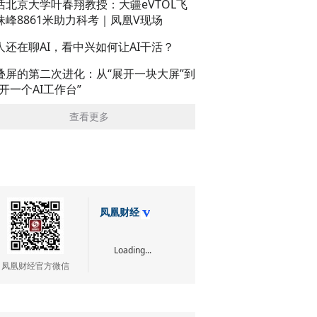
话北京大学叶春翔教授：大疆eVTOL飞
珠峰8861米助力科考｜凤凰V现场
人还在聊AI，看中兴如何让AI干活？
叠屏的第二次进化：从“展开一块大屏”到
展开一个AI工作台”
查看更多
凤凰财经
Loading...
凤凰财经官方微信