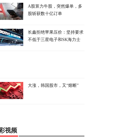
A股算力牛股，突然爆单，多
股斩获数十亿订单
长鑫拒绝苹果压价：坚持要求
不低于三星电子和SK海力士
大涨，韩国股市，又“熔断”
彩视频