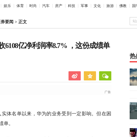
娱乐
体育
时尚
汽车
房产
科技
军事
文化
旅游
佛教
国
站
证券要闻
>
正文
108亿净利润率8.7% ，这份成绩单
热
入实体名单以来，华为的业务受到一定影响。但在困
绩单。