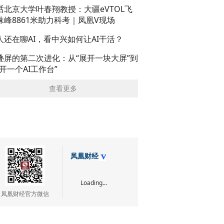
话北京大学叶春翔教授：大疆eVTOL飞
珠峰8861米助力科考｜凤凰V现场
人还在聊AI，看中兴如何让AI干活？
叠屏的第二次进化：从“展开一块大屏”到
展开一个AI工作台”
查看更多
凤凰财经
Loading...
凤凰财经官方微信