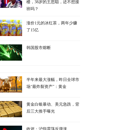
楼，38岁的王思聪，还不想接
班吗？
涨价1元的冰红茶，两年少赚
了15亿
韩国股市熔断
半年来最大涨幅，昨日全球市
场“最炸裂资产”：黄金
黄金白银暴动、美元急跌，背
后三大推手曝光
收评：沪指震荡反弹涨