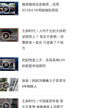
顺滑顺滑还是顺滑，试用
ID.ERA 9X驾驶辅助系统
主厨时代丨人均千元的大排档
逆势而上？ 双生不夜粥：消
费群体一直在 只是换了个地
方
把副驾宠上天，东风风神L8Y
的家庭幸福密码
旅途｜妈妈为脑瘫儿子卖房当
8年蜘蛛人
主厨时代丨中国最贵宵夜:双
生不夜粥 每晚都有人花两万