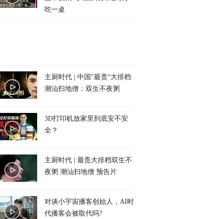
吃一桌
主厨时代 | 中国”最贵“大排档
潮汕扫地僧：双生不夜粥
3D打印机放家里到底安不安
全？
主厨时代 | 最贵大排档双生不
夜粥 潮汕扫地僧 预告片
对谈小宇宙播客创始人，AI时
代播客会被取代吗?