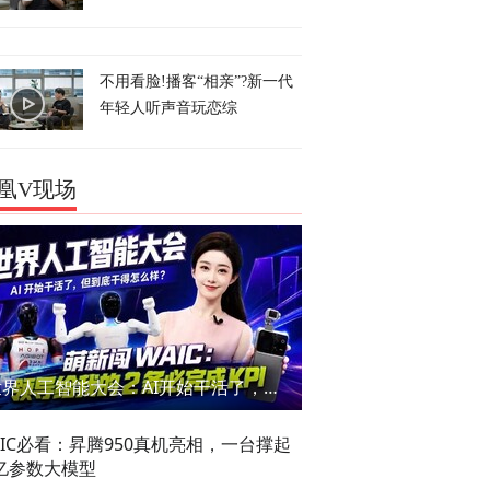
不用看脸!播客“相亲”?新一代
年轻人听声音玩恋综
凰V现场
世界人工智能大会：AI开始干活了，但到底干的怎么样？萌新闯WAIC
AIC必看：昇腾950真机亮相，一台撑起
亿参数大模型