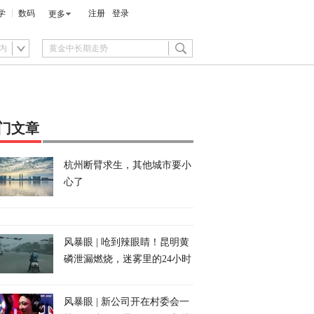
学
数码
注册
登录
更多
内
门文章
杭州断臂求生，其他城市要小
心了
风暴眼 | 呛到辣眼睛！昆明黄
磷泄漏燃烧，迷雾里的24小时
风暴眼 | 新公司开在村委会一