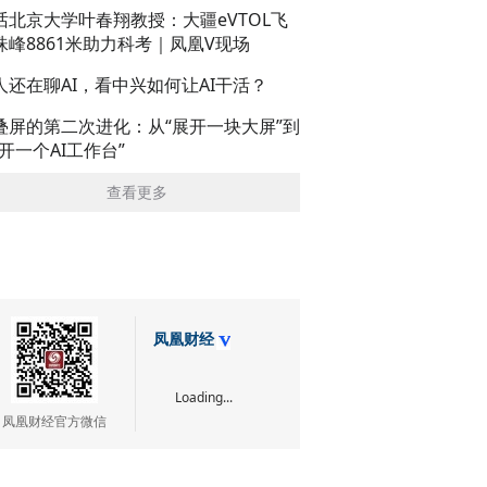
话北京大学叶春翔教授：大疆eVTOL飞
珠峰8861米助力科考｜凤凰V现场
人还在聊AI，看中兴如何让AI干活？
叠屏的第二次进化：从“展开一块大屏”到
展开一个AI工作台”
查看更多
凤凰财经
Loading...
凤凰财经官方微信