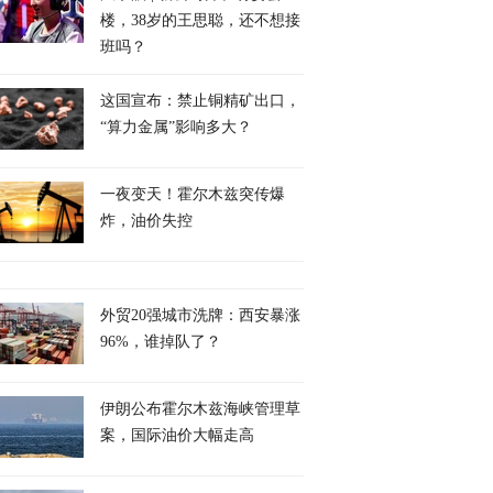
楼，38岁的王思聪，还不想接
班吗？
这国宣布：禁止铜精矿出口，
“算力金属”影响多大？
一夜变天！霍尔木兹突传爆
炸，油价失控
外贸20强城市洗牌：西安暴涨
96%，谁掉队了？
伊朗公布霍尔木兹海峡管理草
案，国际油价大幅走高