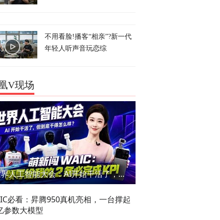
不用看脸!播客“相亲”?新一代
年轻人听声音玩恋综
凰V现场
世界人工智能大会：AI开始干活了，但到底干的怎么样？萌新闯WAIC
AIC必看：昇腾950真机亮相，一台撑起
亿参数大模型