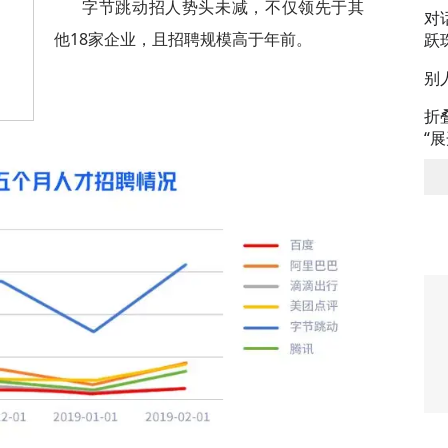
字节跳动招人势头未减，不仅领先于其
对
他18家企业，且招聘规模高于年前。
跃
别
折
“