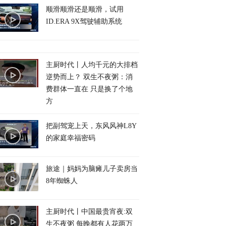
顺滑顺滑还是顺滑，试用
ID.ERA 9X驾驶辅助系统
主厨时代丨人均千元的大排档
逆势而上？ 双生不夜粥：消
费群体一直在 只是换了个地
方
把副驾宠上天，东风风神L8Y
的家庭幸福密码
旅途｜妈妈为脑瘫儿子卖房当
8年蜘蛛人
主厨时代丨中国最贵宵夜:双
生不夜粥 每晚都有人花两万