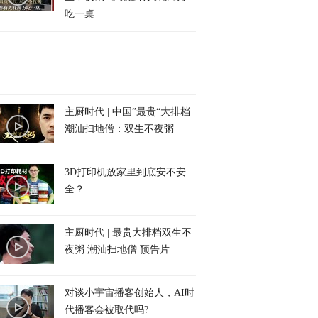
吃一桌
主厨时代 | 中国”最贵“大排档
潮汕扫地僧：双生不夜粥
3D打印机放家里到底安不安
全？
主厨时代 | 最贵大排档双生不
夜粥 潮汕扫地僧 预告片
对谈小宇宙播客创始人，AI时
代播客会被取代吗?