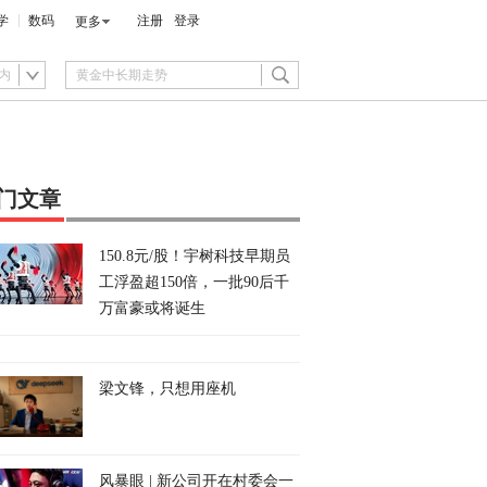
学
数码
注册
登录
更多
内
门文章
150.8元/股！宇树科技早期员
工浮盈超150倍，一批90后千
万富豪或将诞生
梁文锋，只想用座机
风暴眼 | 新公司开在村委会一