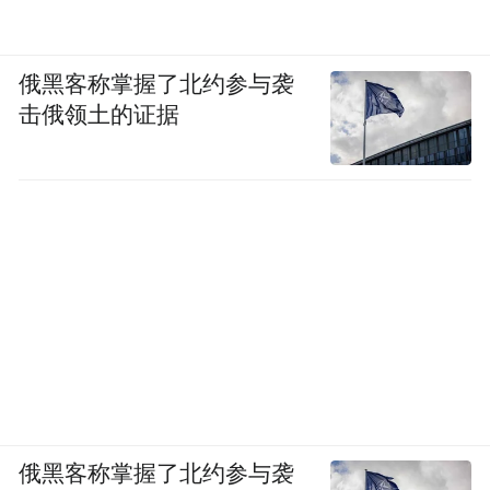
章。
鲍毓明在文中称，美国对未成年人的保护程
俄黑客称掌握了北约参与袭
度让他印象较深。如美国著名的电视节目
击俄领土的证据
Dateline曾在全美巡回撒网，请未成年少女在
聊天室结识想跟她发生性关系的人，吸引他
们到家里来，主持人埋伏在屋内，警察埋伏
在屋外。那些人进屋后女孩佯装洗澡，和他
隔墙攀谈，在确认他知道女孩年龄并想发生
性关系后，主持人首先出场对他进行采访，
让他说自己的想法，而他出门后警察会拥上
将其逮捕，以强奸幼女未遂法办。整个过程
在电视播出，无马赛克，嫌犯丑态百出，非
俄黑客称掌握了北约参与袭
常有教育意义。