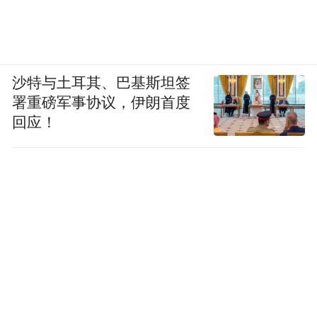
4月10日上午，中兴通讯官方微博发布声明
称，公司董事会已收到鲍毓明辞去独立非执
行董事职务的申请。
沙特与土耳其、巴基斯坦签
署重磅军事协议，伊朗首度
根据中兴通讯2019年年度报告，鲍毓明为第
回应！
八届董事会独立非执行董事，任期为2019年3
月30日至2022年3月29日，年薪为25万元。
截至发稿，中兴通讯方面未回复《财经》记
者有关鲍毓明的采访要求。
4月9日，杰瑞集团官网微信发布声明称，杰
瑞集团已经与鲍毓明协商解除劳动合同。