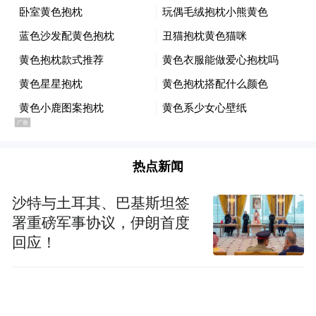
股，上涨1.92%。而在4月9日，两家公司股
价分别下跌0.02%和上涨1.01%，报41.12元/
股和25.05元/股。
鲍某履历丰富，知情人称“大面积造假可能性
不大”
热点新闻
“涉嫌性侵养女”一事曝光后，鲍毓明的履历
受到关注。
沙特与土耳其、巴基斯坦签
署重磅军事协议，伊朗首度
《法人》杂志2018年的报道称，鲍毓明系材
回应！
料专业出身，后出国留学，一次性通过美国
难度较高的加州律师资格考试，“并最终成为
凤毛麟角的美国联邦最高法院出庭律师”，又