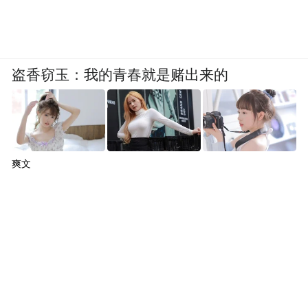
刑事定罪，或其他不当行为的”，将有可能受
到加州律师协会的纪律处分或者吊销律师执
照。
盗香窃玉：我的青春就是赌出来的
曾专门撰文称中国对幼女性侵打击不足
具有律师资格、从事法务工作多年的鲍毓
明，曾经专门写文章表示对嫖宿幼女罪、未
爽文
成年人权益保护、美国对性侵未成年人的定
罪发表看法。
鲍毓明从2011年开始撰写个人博客“律动空
间”，其于2011年12月1日写了一篇名为《从
“嫖宿幼女”看未成年人保护的差距》的文