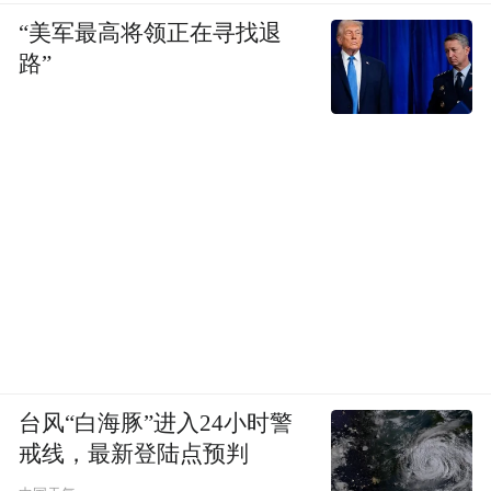
4月10日，杰瑞股份发布公告确认，已与鲍某
“美军最高将领正在寻找退
路”
解除劳动合同，鲍某不再在公司担任任何职
务，“针对新闻道中的其他事项，公安机关正
在侦查中，公司无法判断是否属实，但公司
相信公安机关会以事实为依据，依法打击刑
事犯罪行为，维护公民的合法权益。”
4月9日，《南风窗》报道上市公司的独立董
事涉嫌性侵刚满14周岁的养女长达三年。
报道称，鲍某明涉嫌性侵养女李星星（化
名），以及给其使用成人性用品，让其观看
台风“白海豚”进入24小时警
儿童色情影片等行为。李星星不堪忍受，曾
戒线，最新登陆点预判
试图自杀被人就下送警。医院检查结果显