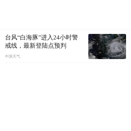
报道，李星星曾向警方提交带有血迹、精液
的卫生纸、卫生巾等证据，因此是否发生性
关系可以依赖这些生物学证据作出判断。而
是否违背当事人意愿，使用暴力、威胁或伤
台风“白海豚”进入24小时警
害等手段，强迫被害人进行性行为，这可能
戒线，最新登陆点预判
在当事人之间存在争议，这需要警方综合各
中国天气
种证据认定。
李莹认为，这个案件有一定的特殊性，根据
《南风窗》的报道，李星星跟随鲍毓明在天
津、烟台等多处陌生的环境居住，身处孤立
无援、没有朋友、不能上学的特殊环境，男
方又对其进行“洗脑”，这会导致女孩很难真
实表达自我意愿。因此，她希望警方在处理