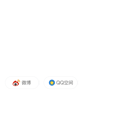
关提前介入。经侦查，综合各种证据，认为
鲍某某不构成犯罪，遂于2019年4月26日决定
撤销此案，并通知了当事人。后根据当事人
及其律师提供的一些新的线索，我局于2019
年10月9日决定再次立案，并在本地及其他涉
案地做了大量调查取证工作。目前侦查工作
仍在进行中。我局将严格依法办案，切实维
护当事人合法权益”。
鲍毓明涉嫌“性侵养女”案发后，不少人士对
其身份和履历产生怀疑。《法人》杂志2018
年的报道称，在一次微博论战中，鲍毓明的
履历甚至被某知名“打假斗士”质疑过。