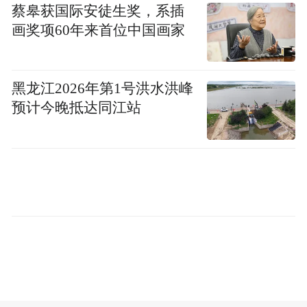
蔡皋获国际安徒生奖，系插
多位知情人士向《财经》记者表示，鲍毓明
画奖项60年来首位中国画家
在中美法律与合规方面有丰富经验，在对抗
美国商务部对华企业制裁和出口管制方面具
有专业能力，因此在鲍毓明法务团队的努力
黑龙江2026年第1号洪水洪峰
预计今晚抵达同江站
下，使得杰瑞股份及其子公司最终被移出美
国商务部管制“黑名单”，随后中兴通讯被美
国商务部制裁，鲍毓明得以有机会出任该公
司独董。
如今，鲍毓明在两家公司职务不保，其是否
会面临刑事指控，有待警方的侦查。
截至4月10日收盘，中兴通讯股价为39.29元/
股，下跌4.45%；杰瑞股份股价为25.53元/