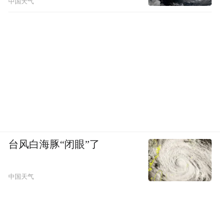
中国天气
示，李星星患有重度抑郁症、重度创伤后应
激（PTSD）、重度焦虑症，同时存在阴道损
伤发炎症状。
据《南风窗》报道，李星星曾几次报案。其
中，2019年4月8日，李星星在山东省烟台市
芝罘区某派出所说出自己遭遇，鲍某明作为
犯罪嫌疑人，曾被采取强制措施，但同年4月
台风白海豚“闭眼”了
下旬，警方作出《撤案决定书》。
对此报道，4月9日山东省烟台市公安局芝罘
中国天气
分局官方微博发布《案情通报》回应称，案
情通报显示，经侦查，综合各种证据，认为