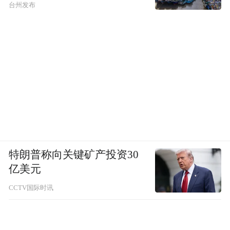
独董和合规委员会召集人的核心原因。经过
台州发布
一年多的努力，中兴通讯各项业务重回正
轨，全公司上下士气不错，正期望抓住5G机
遇大展身手，但突然因鲍毓明个人行为再次
与负面新闻联系在一起，的确有些“点儿
背”。
在美国加州执业的律师刘龙珠对《财经》记
者表示，在美国通过律师资格考试，成为州
特朗普称向关键矿产投资30
律师协会的会员，有至少3年的执业经验，经
亿美元
过申请并有两名美国联邦最高法院出庭经验
CCTV国际时讯
律师的推荐，就可在美国联邦最高法院出
庭，所谓“美国联邦最高法院出庭律师资格”
并不是一个荣誉资格。