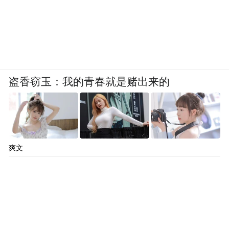
在的中心曾通过紧急救助基金，对女孩李星
星提供过相关帮助。
李莹表示，涉及到未成年人的强奸案件，与
涉及成年人的强奸案件相比有一定的特殊
盗香窃玉：我的青春就是赌出来的
性。强奸罪成立与否，主要有两个核心要
素，一是是否发生性关系，二是是否违背妇
女意愿，使用暴力、威胁或伤害等手段，强
迫被害人进行性行为。如果受害人未满14周
爽文
岁，不论对方是否同意，如果发生性行为都
构成强奸罪，但如果对方已满14周岁，就要
看是否满足前述两方面的条件。
李莹告诉《财经》记者，根据《南风窗》的