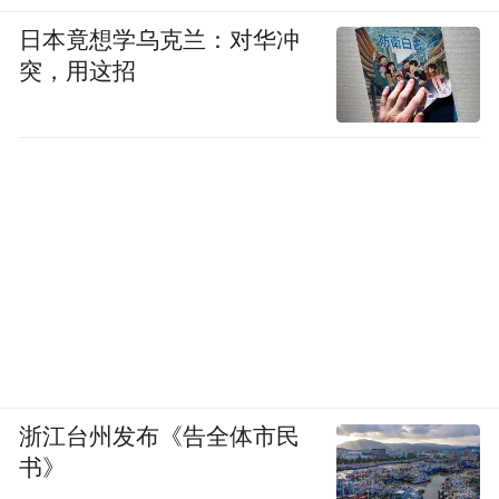
另有消息人士向《财经》记者透露，鲍毓明
日本竟想学乌克兰：对华冲
任职中兴通讯的契机是当时中兴通讯被美国
突，用这招
商务部制裁，导致原董事会成员集体辞职，
新选出的董事会中包括3 位独立非执行董
事，鲍毓明是其中之一。除了独董这个身
份，鲍毓明同时还担任中兴通讯董事会出口
合规委员会召集人兼委员。该委员会是中兴
通讯根据公司章程设立的专门工作机构，属
于董事会管辖的专业委员会，主要负责监管
出口管制和经济制裁法律合规事宜。
上述消息人士对《财经》记者分析称，有相
浙江台州发布《告全体市民
书》
关工作经验，应是中兴通讯聘任鲍毓明作为