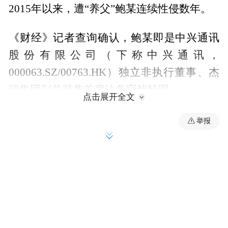
2015年以来，遭“养父”鲍某连续性侵数年。
《财经》记者查询确认，鲍某即是中兴通讯
股份有限公司（下称中兴通讯，
000063.SZ/00763.HK）独立非执行董事、杰
瑞集团副总裁兼首席法务官鲍毓明。
点击展开全文
4月10日，中兴通讯官方微博发布声明称，董
举报
事会已收到鲍毓明辞去独立非执行董事职务
的申请。同一天，杰瑞股份（002353.SZ）发
布公告称，鲍某为杰瑞集团副总裁，4月9
日，公司已与鲍某解除了劳动合同，鲍某不
再在公司担任任何职务。