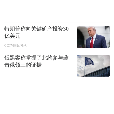
这位知情人士与鲍毓明曾有工作接触，他表
示对鲍毓明的私人事项并不清楚，但据其了
特朗普称向关键矿产投资30
解鲍毓明的专业能力不错，在中美法律与合
亿美元
规方面有丰富的经验，在工作场合给人的印
CCTV国际时讯
象也彬彬有礼。
俄黑客称掌握了北约参与袭
这名知情人士告诉《财经》记者，鲍毓明在
击俄领土的证据
法律界的评价不错，是少有能对抗美国滥用
长臂管辖权制裁中国企业的中国法律人士。
2016年美国商务部工业安全局将杰瑞股份及
子公司杰瑞国际（香港）有限公司加入实体
名单，对公司实施出口管制措施。