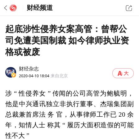
财经频道
起底涉性侵养女案高管：曾帮公
司免遭美国制裁 如今律师执业资
格或被废
财经杂志
2020-04-10 18:04
来自北京
涉 “ 性侵养女 ” 传闻的公司高管为鲍毓明，
他是中兴通讯独立非执行董事、杰瑞集团副
总裁兼首席法 务 官，从事律师工作已 20 余
年，知情人士 称其 “ 履历大面积造假的可能
性不大 ”