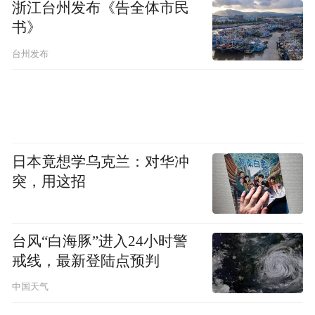
客座教授等教研经历。另据鲍毓明个人网
浙江台州发布《告全体市民
书》
站，也有类似描述。
台州发布
对其履历问题，一位与其有过接触的业内知
情人士表示，中兴集团公司及上市公司在聘
用高管时，一般会有正常的程序审查履历，
“履历大面积造假的可能性不大，但可能存在
日本竟想学乌克兰：对华冲
表述上的问题”，比如中国行为法学会只是一
突，用这招
个综合性法学社团，并不是官方机构，客座
教授的意思应是曾应邀讲学，西南政法大学
研究员的身份可能也是类似。“一般的律师不
台风“白海豚”进入24小时警
戒线，最新登陆点预判
太会标榜自己具有美国联邦最高法院出庭律
师资格，通常会说具有美国哪个州的执业律
中国天气
师资格。”