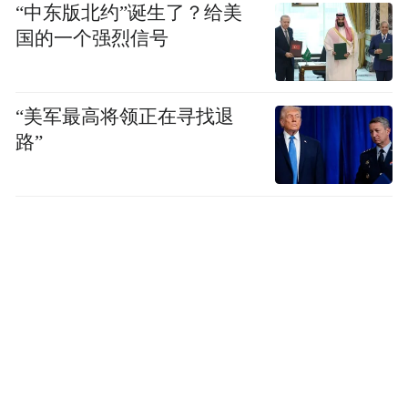
“中东版北约”诞生了？给美
2019年8月，美国商务部工业安全局将杰瑞移
国的一个强烈信号
出管制“黑名单”，这得益于鲍毓明法律团队
的努力，“这在中美领域是比较成功的商事案
例，中国能对抗美国制裁的专业法律人士不
“美军最高将领正在寻找退
路”
多，中兴应该也是比较看重鲍毓明这方面的
专业能力。”
据《法人》报道，鲍毓明入职杰瑞集团两年
多，“法务部给集团带来可载入公司史册的巨
大且深远的影响”。2018年初的杰瑞集团首届
法务体系年会上，很少参加部门年会的集团
董事长孙伟杰亲自莅临现场颁奖，对鲍毓明
执掌的法务部给予高度评价。