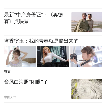
从外企回到民企，是资深的法务人士。
最新“中产身份证”：《奥德
根据中兴通讯2019年年度报告，鲍毓明先后
赛》点映票
获得天津大学工学学士学位、天津大学管理
科学与工程专业硕士学位、美国桥港大学计
盗香窃玉：我的青春就是赌出来的
算机硕士学位，具有中国律师资格与美国联
邦最高法院出庭律师资格。曾任美国思科、
美国新闻集团、香港南华集团等跨国企业资
深法律顾问，时任杰瑞集团副总裁兼首席法
爽文
务官。鲍毓明为教育部认证高层次海外留学
台风白海豚“闭眼”了
人才、国家外国专家局认证外国专家、全国
十佳总法律顾问，兼有纽约长岛商学院讲
中国天气
师、西南政法大学研究员、中国行为法学会