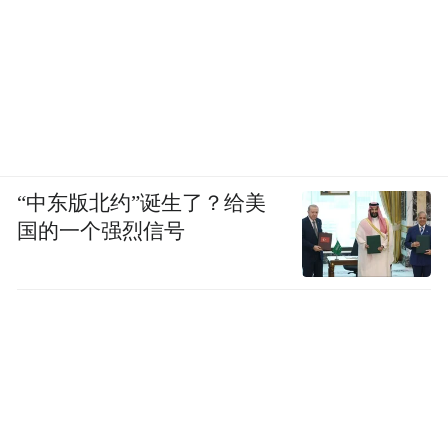
鲍某某不构成犯罪，遂于2019年4月26日决定
撤销此案。后根据当事人及其律师提供的一
些新的线索，2019年10月9日决定再次立案，
并在本地及其他涉案地做了大量调查取证工
作。目前侦查工作仍在进行中。4月10日，
《财经》记者多次拨打山东省烟台市公安局
“中东版北约”诞生了？给美
芝罘分局，但无人接听。
国的一个强烈信号
4月10日，《财经》记者多次联系鲍毓明，均
提示电话占线，给其发短信也未获回复。
刘龙珠分析，一旦鲍毓明被查证确属违法，
他的加州律师资格将有可能被吊销，根据加
州律师协会的有关规定，“当涉及道德败坏的