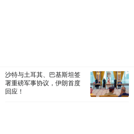
距，尽快采取有效可行的立法和司法举措，
切实保护未成年人的合法权益，尽量避免给
有特权的人物以可乘之机。
不过中国法律已经取消了鲍毓明文中提到的
“嫖宿幼女罪”。2015年8月，第十二届全国人
大常委会第十六次会议表决通过刑法修正案
沙特与土耳其、巴基斯坦签
（九），“嫖宿幼女罪”在表决稿中被删除，
署重磅军事协议，伊朗首度
从此嫖宿幼女视同奸淫幼女从重处罚。
回应！
北京市东城区源众家庭与社区发展服务中心
主任李莹，曾帮助多起未成年人性侵案件受
害者维权。李莹对《财经》记者表示，她所