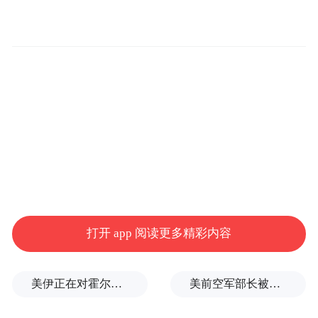
据悉，1972年生的鲍毓明，除了在公司担任
高管，从事律师工作至今已20余年，在法律
界拥有一系列的头衔。他平时乐于通过社交
媒体展示自我，比如，他和骆家辉等多位社
会名流握过手并留有照片。
有人搜索注意到，鲍毓明曾专门撰写文章，
呼吁中国对幼女性侵害问题予以关注，更好
地保护幼女。
4月9日晚，山东省烟台市公安局芝罘分局官
打开 app 阅读更多精彩内容
方微博发布通报称：“2019年4月8日，一女子
到我局报案称，其三年多来被“养父”鲍某某
美伊正在对霍尔木兹进行最后博弈
美前空军部长被撤销涉密信息访问权限
多次性侵，我局于次日立案，并商请检察机