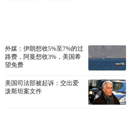
马茨涅夫在自己的作品里描写过自己和多位
16岁以下少女的感情经历。就像《洛丽塔》
一样，在这样的文字中，人们仿佛看见这些
少女充满了欲望和引诱，她们渴望着成熟男
人的身体和精神，而成熟男人则负责满足她
外媒：伊朗想收5%至7%的过
们、教导她们、拯救她们。
路费，阿曼想收3%，美国希
望免费
人们对这样的“爱情”充满了好奇。可是，他
们在《洛丽塔》里只看见亨伯特的所谓痴
美国司法部被起诉：交出爱
情，却看不见洛丽塔伤痕累累的内心世界
泼斯坦案文件
——这些未成年人在这段关系中遭受着怎样
的伤害，这如何影响她们的未来？
在《同意》这本书中，男人决定了这个女孩