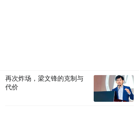
再次炸场，梁文锋的克制与
代价