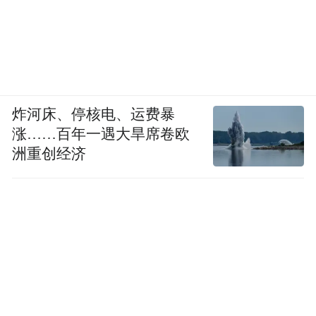
炸河床、停核电、运费暴
涨……百年一遇大旱席卷欧
洲重创经济