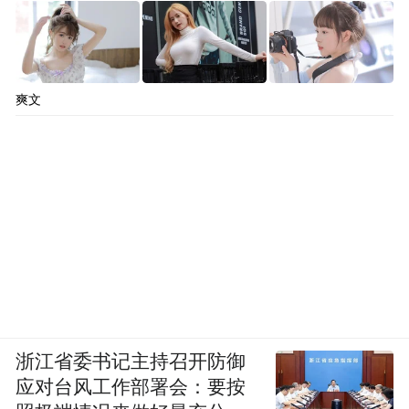
爽文
浙江省委书记主持召开防御
应对台风工作部署会：要按