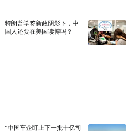
特朗普学签新政阴影下，中
国人还要在美国读博吗？
“中国车企盯上下一批十亿司