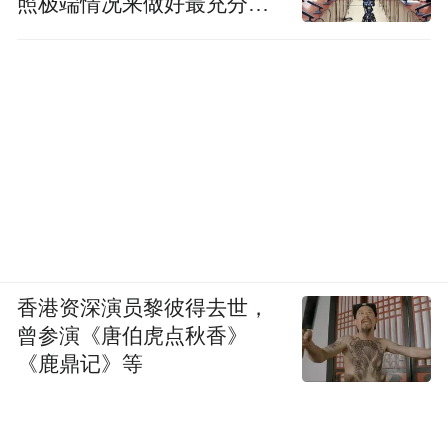
照极端情况来做好最充分的
准备
香港资深演员黎彼得去世，
曾参演《唐伯虎点秋香》
《鹿鼎记》等