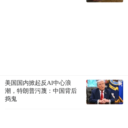
美国国内掀起反AI中心浪
潮，特朗普污蔑：中国背后
捣鬼