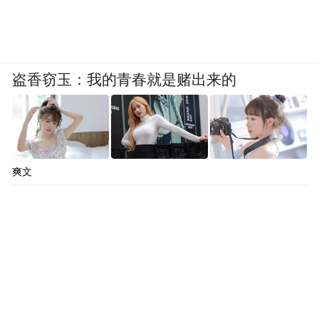
盗香窃玉：我的青春就是赌出来的
爽文