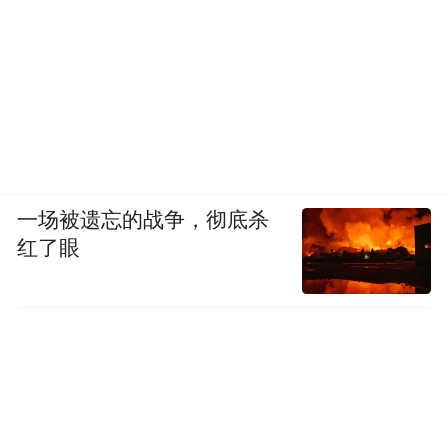
一场被遗忘的战争，彻底杀
红了眼