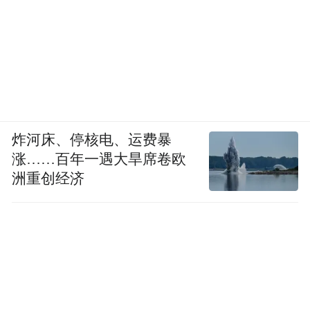
想尝试与你调情，你该装作没听见，而不是
鼓励她。如果一个小孩说：‘来杯鸡尾酒
吧。’你该把酒拿走，而不是跟她干杯！”
但是恋童癖不会这么做。就像林亦含说李国
华：“他爱的是自己的演讲，他爱的是这个语
炸河床、停核电、运费暴
境，他爱的是这个场景，他爱的是这个画
涨……百年一遇大旱席卷欧
面。”他爱的是这种在关系中的权力主导的感
洲重创经济
觉。而这份爱里，没有指向少女的爱，真正
的爱。
曾经强奸过未成年少女的知名导演罗曼·波兰
斯基在逃离美国后，接受小说家马丁·阿米斯
的访问时，他说，“如果是我杀了人，那媒体