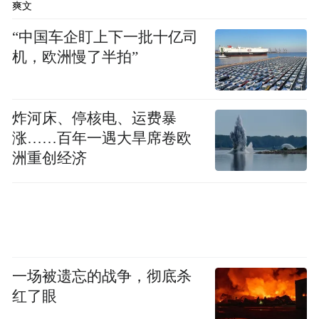
爽文
可怕的破碎感，世界还是可靠吗？我还是可
“中国车企盯上下一批十亿司
爱的吗？毫无怀疑，未成年的孩子在这样的
机，欧洲慢了半拍”
关系中必然遭受更加严重的主体性发展创
伤。
炸河床、停核电、运费暴
她是那么地依赖你，而你只是使用她、剥削
涨……百年一遇大旱席卷欧
她、操纵她。“你和我做爱，到底是因为我的
洲重创经济
身体，还是因为爱？”“你是利用我，还是真
的爱我？”这是一个极大的困惑，这是一个严
重的创伤。
不要再谈爱情。两个自我力量根本不平等的
一场被遗忘的战争，彻底杀
人之间，怎么可能发生有利于双方福祉的情
红了眼
感滋养呢？她是一个孩子，她只是一个孩