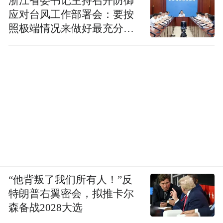
浙江省委书记主持召开防御
都应该可以顺利毕业。正常情况下，只要成
应对台风工作部署会：要按
绩满足毕业要求，毕业是一个直接的结果，
照极端情况来做好最充分的
准备
而不是学生的“所求”。同理，鲍作为小兰的
养父，照顾小兰是他的法律责任，而不是小
兰用身体所换取的好处。女性的身体并不是
货币。当性侵案发生的时候，难免会有利益
的纠纷，但是这不是合理化强奸的理由。大
家都是寒窗苦读，为什么为了拿到一纸毕业
证书，女孩子要用肉体“付款”呢？小兰也许
不知道，小兰的妈妈也许不知道，拥有高学
那么，为
历高工资的养父是这样一个变态。
“他背叛了我们所有人！”反
特朗普右翼密会，拟推卡尔
了得到这个养父的照顾，小兰就要“献出”自
森备战2028大选
己的肉体吗？