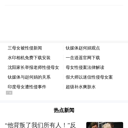
我的妈妈是前财新员工，更早的时候也是记
者。我把这篇财新的文章分享给她，期待听
到一些愤怒的回响。
妈：“我看过这篇文章，早上扫过一次，看得
不太认真。我看这种都是当社会新闻在看，
就像知音杂志一样，有一些事是真实的，也
有一些是杜撰的。”
我：“你看过南风窗那篇吗？”
妈：“看过，财新那篇是刚刚看你发的。南风
热点新闻
窗是之前看过的。”
“他背叛了我们所有人！”反