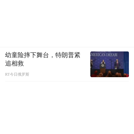
的弱势地位。
我和妈妈的主要冲突存在在“有所求”的问题
上。我记得是去年或者前年，有一起关于北
影教授性侵女学生的事件：教授威胁女学
生，若学生拒绝与教授发生关系，将无法顺
幼童险摔下舞台，特朗普紧
利毕业。我当时非常愤慨，也像今天一样寻
追相救
求妈妈的情感支持。
RT今日俄罗斯
我：“如果我遇到这样的事情，你会作何反
应？”
妈：“如果你不在乎这个学位，你可以随时放
弃。”