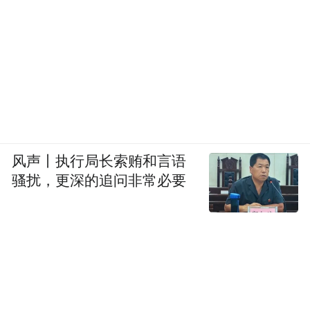
我突然重新审视自己职业的价值是什么，应
该始终传递什么。
无论是我从过去做记者到
现在做企业，还是大家所经历的各种职业，
我们所有人都会经历各种不同的社会角色和
社会关系，我们常常觉得经历了人生百态的
人的知识与职业经验才更能打败无知。
风声丨执行局长索贿和言语
骚扰，更深的追问非常必要
但是，真正打败无知的，却只有人心最深处
的“善良”，这才是所有社会职业的底色，因
为唯有“善良”是无知的人永远都不会具备的
能力。
我突然才明白，苏格拉底为何会把“善
良”二字当作终其一生都在研究的问题和最高