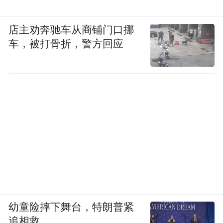
好在最后，这对母女以一种意外的方式达成
店主劝奔驰车从商铺门口挪
了和解，是女儿说服了母亲，打动了母亲，
车，被打骨折，警方回应
江红向我展示了一段对话：
“我想，我写这样的文章，妈妈一定很生气，
但是妈妈可以接受。妈妈是成熟的大人。”
“愤怒也代表恐惧，如果当事人是我女儿，我
会拼命。可是，这种可能性非常大的，并非
事不关己，妈妈跟你说对不起。”
“没关系妈妈，我觉得我的妈妈很了不起。”
幼童险摔下舞台，特朗普紧
江红对我说，“我真的没想到，当她说将我们
追相救