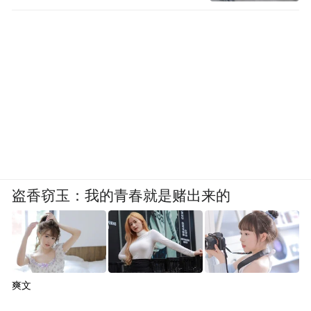
盗香窃玉：我的青春就是赌出来的
爽文