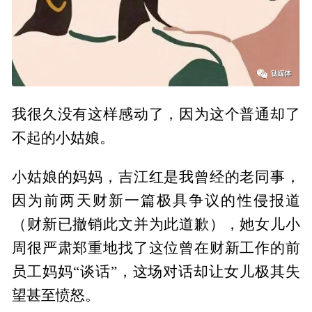
我很久没有这样感动了，因为这个普通却了
不起的小姑娘。
小姑娘的妈妈，吉江红是我曾经的老同事，
因为前两天财新一篇极具争议的性侵报道
（财新已撤销此文并为此道歉），她女儿小
周很严肃郑重地找了这位曾在财新工作的前
员工妈妈“谈话”，这场对话却让女儿极其失
望甚至愤怒。