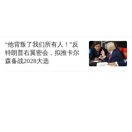
偏差，我也会掉进同样的深渊。
就因为这样的新闻让我们难受，新闻里的性
描写让我们恶心，我们就应该把这样的新闻
当作“千篇一律” 的社会新闻，任它从我们的
“他背叛了我们所有人！”反
屏幕前游走吗？
特朗普右翼密会，拟推卡尔
森备战2028大选
妈妈，不要闭上眼睛，如果新闻让你恶心，
那是因为事实同样恶心。同样作为女性，生
活在同一个世界里，她们所遭受到的不公，
也会是我遭受到的不公。我的幸运，不过是
这个糟糕世界里存在的一个偶然。不要闭上
眼睛，让痛苦从瞳孔流向全身。开口说话吧
妈妈，愤怒起来吧妈妈。