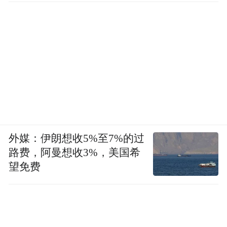
妈妈一直教育我说，这个世界是不公平的。
我认为，我们需要认识到世上的不公，再去
挑战它，改变它。二十二岁的妈妈，看到不
公，我们就要忍耐吗？
我也曾在妈妈面前说起N号房的故事，我为
女孩儿们的悲惨遭遇而痛心，也恨自己的无
能为力。妈妈告诉我，这是我世界之外的故
外媒：伊朗想收5%至7%的过
事，影响不到我的生活。我的爸妈对我很
路费，阿曼想收3%，美国希
望免费
好，我有爱我的男朋友，我受到了很好的教
在
育，马上就要拿到美国大学的毕业证了。
妈妈的眼里，缺钱而被迫拍色情视频的女
孩，被养父性侵的女孩，因为拒绝和教授发