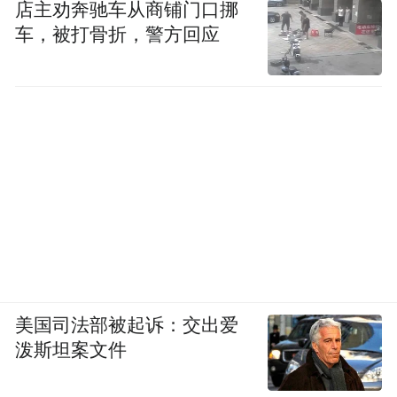
店主劝奔驰车从商铺门口挪
活。这个文章没有交代清楚母亲的角度，写
车，被打骨折，警方回应
的很低级。太多的事情没有交代，我们很难
判断。”
妈：“其实强奸这件事情和年龄无关，强奸女
孩儿和50岁老太太是一样的，应该交给法律
去处理。”
在妈妈看来，这不是什么发生在小女孩身上
的悲剧，这是只是一次不对等的利益交换。
发生在男人与女人之间的不对等利益交换。
妈妈可能目睹过，体验过数次类似的交换。
美国司法部被起诉：交出爱
泼斯坦案文件
她劝我闭上眼睛，继续我自己的生活。