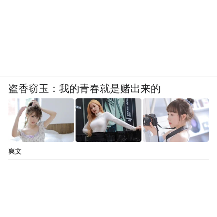
生关系而得不到毕业证的女孩，离我的世界
太远
。
就因为别的女孩儿对这个世界“有所求”，我
就应该闭上眼睛吗
盗香窃玉：我的青春就是赌出来的
不，这不是什么“有所求”，女孩儿们只想要
脚踏实地，平平安安地活着。她们的所求和
我的所求没有什么区别。
即将拿到大学毕业
证的我，理所应当得到父母的爱的我，是过
爽文
于幸运的。我活在无数奇迹拼凑起来的，平
淡的日常生活中。这样的平淡生活，是她们
所没有的。在这个充满不公的世界里，一个