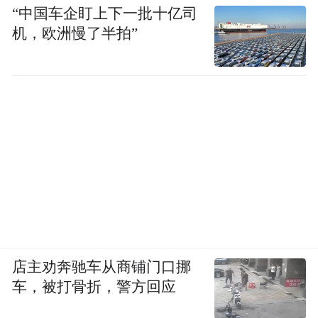
“中国车企盯上下一批十亿司
机，欧洲慢了半拍”
店主劝奔驰车从商铺门口挪
车，被打骨折，警方回应