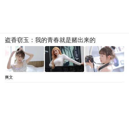
人生目的。
我说，江红，我真为你女儿感到骄傲。
“特别声明：以上作品内容(包括在内的视频、图片或音
盗香窃玉：我的青春就是赌出来的
频)为凤凰网旗下自媒体平台“大风号”用户上传并发
布，本平台仅提供信息存储空间服务。
Notice: The content above (including the videos,
pictures and audios if any) is uploaded and posted
by the user of Dafeng Hao, which is a social media
platform and merely provides information storage
爽文
space services.”